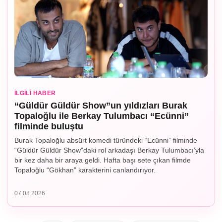
İLGILI HABER
“Güldür Güldür Show”un yıldızları Burak
Topaloğlu ile Berkay Tulumbacı “Ecünni”
filminde buluştu
Burak Topaloğlu absürt komedi türündeki “Ecünni” filminde
“Güldür Güldür Show”daki rol arkadaşı Berkay Tulumbacı’yla
bir kez daha bir araya geldi. Hafta başı sete çıkan filmde
Topaloğlu “Gökhan” karakterini canlandırıyor.
07.08.2026