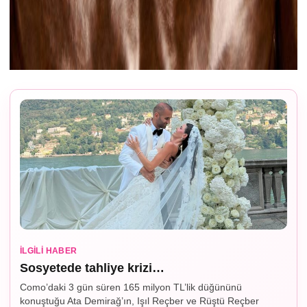
İLGILI HABER
Sosyetede tahliye krizi…
Como’daki 3 gün süren 165 milyon TL’lik düğününü
konuştuğu Ata Demirağ’ın, Işıl Reçber ve Rüştü Reçber