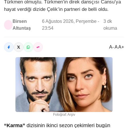
Türkmen olmuştu. Türkmen’in direk dansçısı Cansu’ya
hayat verdiği dizide Çelik’in partneri de belli oldu.
Birsen
6 Ağustos 2026, Perşembe -
3 dk
Altuntaş
23:54
okuma
A- A A+
Fotoğraf: Arşiv
“Karma”
dizisinin ikinci sezon çekimleri bugün