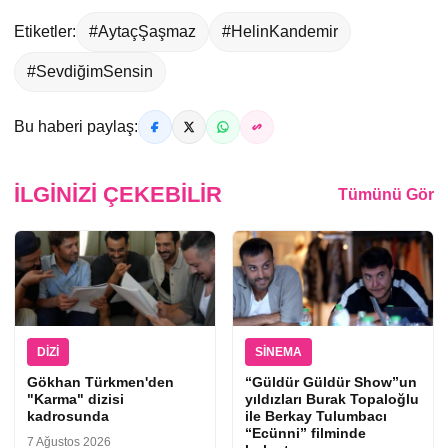
Etiketler:
#AytaçŞaşmaz
#HelinKandemir
#SevdiğimSensin
Bu haberi paylaş:
İLGINIZI ÇEKEBILIR
Tümünü Gör
DIZI
SINEMA
Gökhan Türkmen'den
“Güldür Güldür Show”un
"Karma" dizisi
yıldızları Burak Topaloğlu
kadrosunda
ile Berkay Tulumbacı
“Ecünni” filminde
7 Ağustos 2026