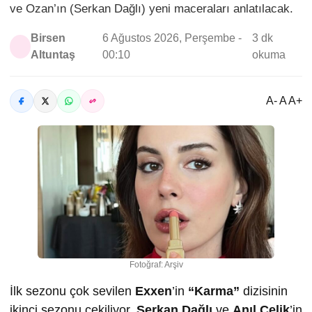
ve Ozan’ın (Serkan Dağlı) yeni maceraları anlatılacak.
Birsen
6 Ağustos 2026, Perşembe -
3 dk
Altuntaş
00:10
okuma
A- A A+
Fotoğraf: Arşiv
İlk sezonu çok sevilen
Exxen
’in
“Karma”
dizisinin
ikinci sezonu çekiliyor.
Serkan Dağlı
ve
Anıl Çelik
’in