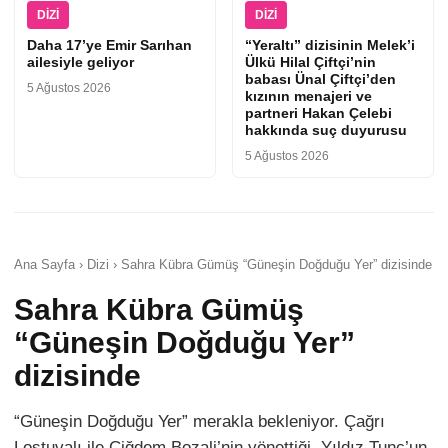
DIZI
DIZI
Daha 17’ye Emir Sarıhan
“Yeraltı” dizisinin Melek’i
ailesiyle geliyor
Ülkü Hilal Çiftçi’nin
babası Ünal Çiftçi’den
5 Ağustos 2026
kızının menajeri ve
partneri Hakan Çelebi
hakkında suç duyurusu
5 Ağustos 2026
Ana Sayfa › Dizi › Sahra Kübra Gümüş “Güneşin Doğduğu Yer” dizisinde
Sahra Kübra Gümüş
“Güneşin Doğduğu Yer”
dizisinde
“Güneşin Doğduğu Yer” merakla bekleniyor. Çağrı
Lostuvalı ile Çiğdem Bozali’nin yönettiği, Yıldız Tunç’un