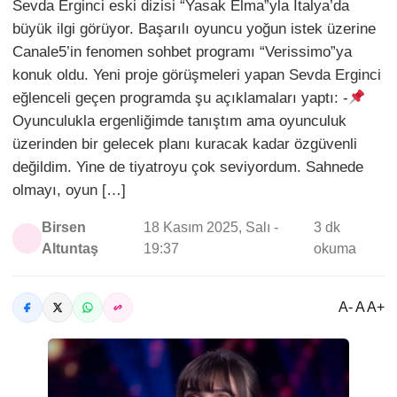
Sevda Erginci eski dizisi “Yasak Elma”yla İtalya’da
büyük ilgi görüyor. Başarılı oyuncu yoğun istek üzerine
Canale5’in fenomen sohbet programı “Verissimo”ya
konuk oldu. Yeni proje görüşmeleri yapan Sevda Erginci
eğlenceli geçen programda şu açıklamaları yaptı: -
Oyunculukla ergenliğimde tanıştım ama oyunculuk
üzerinden bir gelecek planı kuracak kadar özgüvenli
değildim. Yine de tiyatroyu çok seviyordum. Sahnede
olmayı, oyun […]
Birsen
18 Kasım 2025, Salı -
3 dk
Altuntaş
19:37
okuma
A- A A+