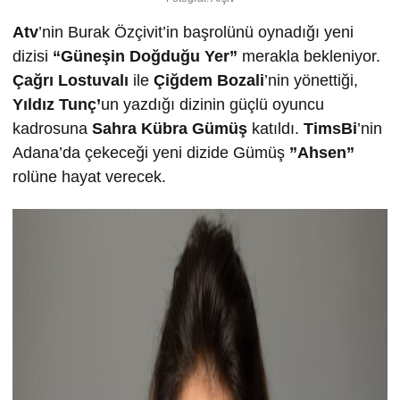
Atv
’nin Burak Özçivit’in başrolünü oynadığı yeni
dizisi
“Güneşin Doğduğu Yer”
merakla bekleniyor.
Çağrı Lostuvalı
ile
Çiğdem Bozali
’nin yönettiği,
Yıldız Tunç’
un yazdığı dizinin güçlü oyuncu
kadrosuna
Sahra Kübra Gümüş
katıldı.
TimsBi
’nin
Adana’da çekeceği yeni dizide Gümüş
”Ahsen”
rolüne hayat verecek.