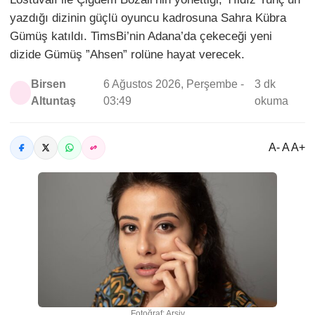
yazdığı dizinin güçlü oyuncu kadrosuna Sahra Kübra
Gümüş katıldı. TimsBi’nin Adana’da çekeceği yeni
dizide Gümüş ”Ahsen” rolüne hayat verecek.
Birsen
6 Ağustos 2026, Perşembe -
3 dk
Altuntaş
03:49
okuma
A- A A+
Fotoğraf: Arşiv