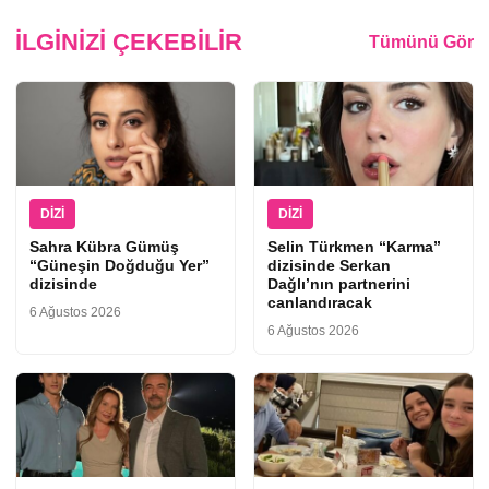
İLGINIZI ÇEKEBILIR
Tümünü Gör
DIZI
DIZI
Sahra Kübra Gümüş
Selin Türkmen “Karma”
“Güneşin Doğduğu Yer”
dizisinde Serkan
dizisinde
Dağlı’nın partnerini
canlandıracak
6 Ağustos 2026
6 Ağustos 2026