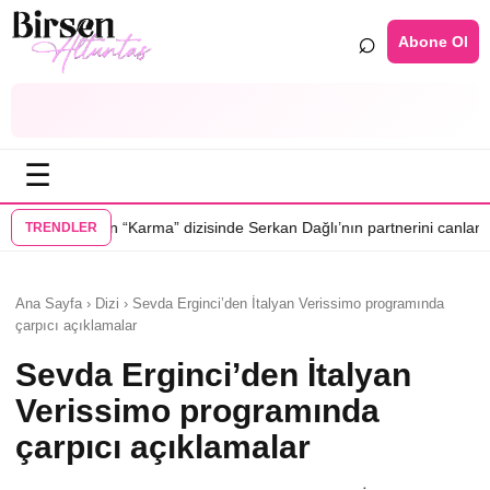
⌕
Abone Ol
☰
•
dizisinde Serkan Dağlı’nın partnerini canlandıracak
Daha 17’ye Emir Sa
TRENDLER
Ana Sayfa › Dizi › Sevda Erginci’den İtalyan Verissimo programında
çarpıcı açıklamalar
Sevda Erginci’den İtalyan
Verissimo programında
çarpıcı açıklamalar