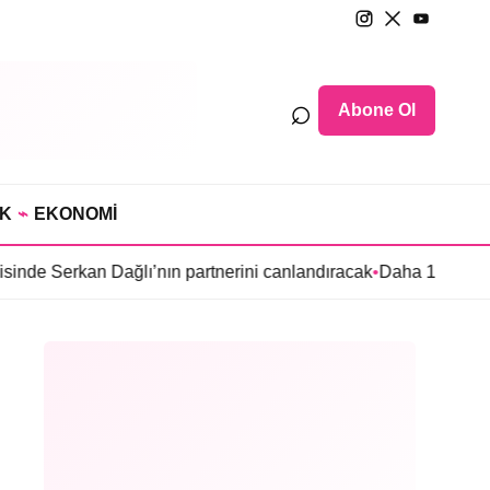
⌕
Abone Ol
IK
⌁
EKONOMİ
n Dağlı’nın partnerini canlandıracak
•
Daha 17’ye Emir Sarıhan a