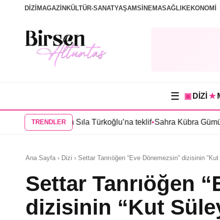
DİZİ
MAGAZİN
KÜLTÜR-SANAT
YAŞAM
SİNEMA
SAĞLIK
EKONOMİ
☰
▣
DİZİ
★
nbul”dan Sıla Türkoğlu’na teklif
•
Sahra Kübra Gümüş “Güneşin 
TRENDLER
Ana Sayfa › Dizi › Settar Tanrıöğen “Eve Dönemezsin” dizisinin “Ku
Settar Tanrıöğen 
dizisinin “Kut Sül