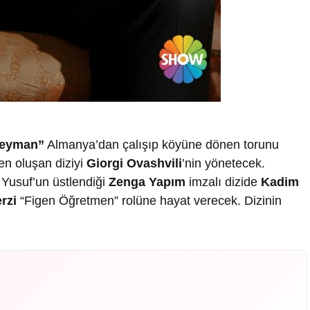
leyman”
Almanya’dan çalışıp köyüne dönen torunu
en oluşan diziyi
Giorgi Ovashvili
’nin yönetecek.
 Yusuf’un üstlendiği
Zenga Yapım
imzalı dizide
Kadim
rzi
“Figen Öğretmen” rolüne hayat verecek. Dizinin