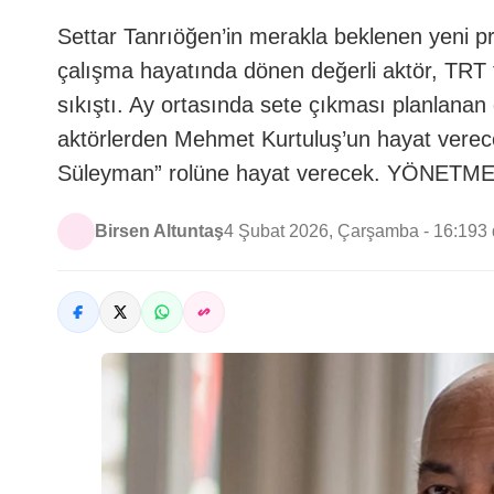
Settar Tanrıöğen’in merakla beklenen yeni proj
çalışma hayatında dönen değerli aktör, TRT ta
sıkıştı. Ay ortasında sete çıkması planlanan 
aktörlerden Mehmet Kurtuluş’un hayat verec
Süleyman” rolüne hayat verecek. YÖNET
Birsen Altuntaş
4 Şubat 2026, Çarşamba - 16:19
3