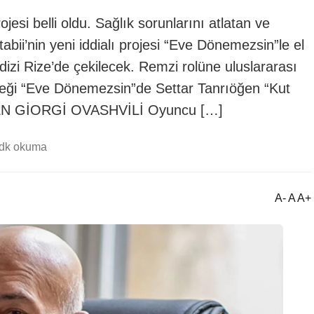
esi belli oldu. Sağlık sorunlarını atlatan ve
bii’nin yeni iddialı projesi “Eve Dönemezsin”le el
dizi Rize’de çekilecek. Remzi rolüne uluslararası
eği “Eve Dönemezsin”de Settar Tanrıöğen “Kut
MEN GİORGİ OVASHVİLİ Oyuncu […]
 dk okuma
A- A A+