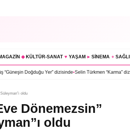
MAGAZİN
◆
KÜLTÜR-SANAT
♥
YAŞAM
▸
SİNEMA
+
SAĞL
Doğduğu Yer” dizisinde
•
Selin Türkmen “Karma” dizisinde Serka
t Süleyman”ı oldu
“Eve Dönemezsin”
eyman”ı oldu