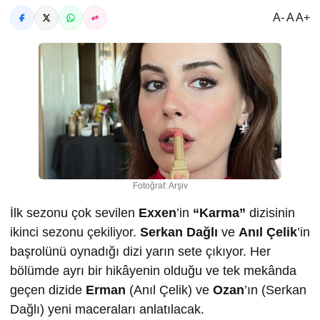
A- A A+
Fotoğraf: Arşiv
İlk sezonu çok sevilen
Exxen
’in
“Karma”
dizisinin
ikinci sezonu çekiliyor.
Serkan Dağlı
ve
Anıl Çelik
’in
başrolünü oynadığı dizi yarın sete çıkıyor. Her
bölümde ayrı bir hikâyenin olduğu ve tek mekânda
geçen dizide
Erman
(Anıl Çelik) ve
Ozan
’ın (Serkan
Dağlı) yeni maceraları anlatılacak.