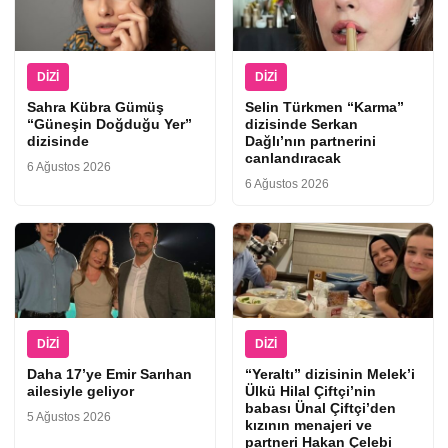
DIZI
DIZI
Sahra Kübra Gümüş
Selin Türkmen “Karma”
“Güneşin Doğduğu Yer”
dizisinde Serkan
dizisinde
Dağlı’nın partnerini
canlandıracak
6 Ağustos 2026
6 Ağustos 2026
DIZI
DIZI
Daha 17’ye Emir Sarıhan
“Yeraltı” dizisinin Melek’i
ailesiyle geliyor
Ülkü Hilal Çiftçi’nin
babası Ünal Çiftçi’den
5 Ağustos 2026
kızının menajeri ve
partneri Hakan Çelebi