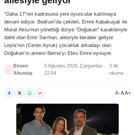
ailesiyle geliyor
“Daha 17”nin kadrosuna yeni oyuncular katılmaya
devam ediyor. Bodrum’da çekilen, Emre Kabakuşak ile
Murat Aksu'nun yönettiği diziye “Doğukan” karakteriyle
dahil olan Emir Sarıhan, ailesiyle beraber geliyor.
Leyla’nın (Ceren Ayruk) çocukluk arkadaşı olan
Doğukan’ın annesi Berna’yı Ebru Emre oynuyor.
Birsen
5 Ağustos 2026, Çarşamba -
3 dk
Altuntaş
22:04
okuma
A- A A+