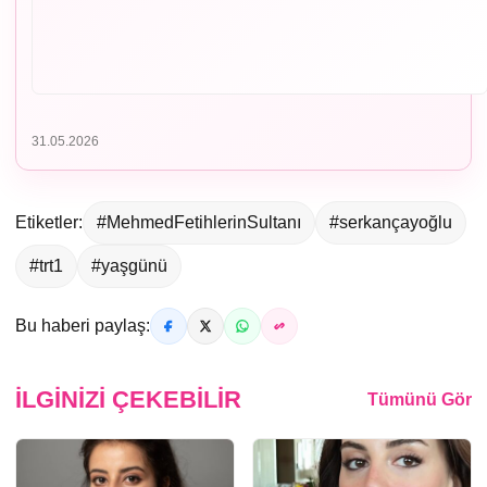
31.05.2026
Etiketler:
#MehmedFetihlerinSultanı
#serkançayoğlu
#trt1
#yaşgünü
Bu haberi paylaş:
İLGINIZI ÇEKEBILIR
Tümünü Gör