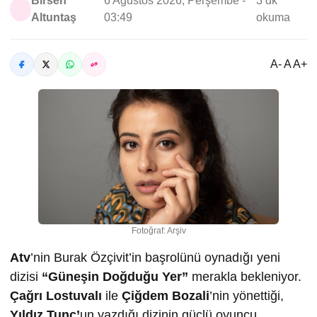
Birsen
6 Ağustos 2026, Perşembe -
3 dk
Altuntaş
03:49
okuma
A- A A+
Fotoğraf: Arşiv
Atv
’nin Burak Özçivit’in başrolünü oynadığı yeni
dizisi
“Güneşin Doğduğu Yer”
merakla bekleniyor.
Çağrı Lostuvalı
ile
Çiğdem Bozali
’nin yönettiği,
Yıldız Tunç’
un yazdığı dizinin güçlü oyuncu