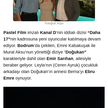
Fotoğraf: Arşiv
Pastel Film
imzalı
Kanal D
’nin iddialı dizisi
“Daha
17”
nin kadrosuna yeni oyuncular katılmaya devam
ediyor.
Bodrum
’da çekilen, Emre Kabakuşak ile
Murat Aksu’nun yönettiği diziye “
Doğukan”
karakteriyle dahil olan
Emir Sarıhan
, ailesiyle
beraber geliyor. Leyla’nın (Ceren Ayruk) çocukluk
arkadaşı olan Doğukan’ın annesi Berna’yı
Ebru
Emre
oynuyor.