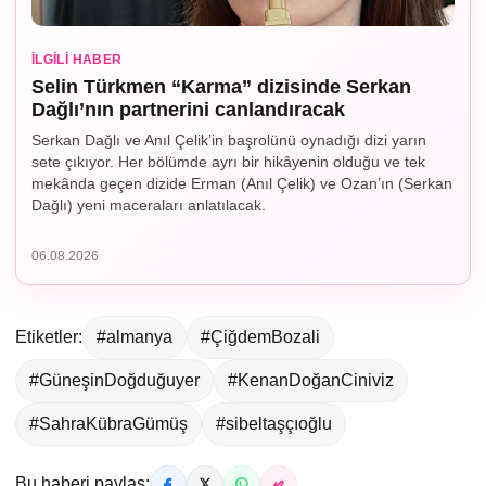
İLGILI HABER
Selin Türkmen “Karma” dizisinde Serkan
Dağlı’nın partnerini canlandıracak
Serkan Dağlı ve Anıl Çelik’in başrolünü oynadığı dizi yarın
sete çıkıyor. Her bölümde ayrı bir hikâyenin olduğu ve tek
mekânda geçen dizide Erman (Anıl Çelik) ve Ozan’ın (Serkan
Dağlı) yeni maceraları anlatılacak.
06.08.2026
Etiketler:
#almanya
#ÇiğdemBozali
#GüneşinDoğduğuyer
#KenanDoğanCiniviz
#SahraKübraGümüş
#sibeltaşçıoğlu
Bu haberi paylaş: