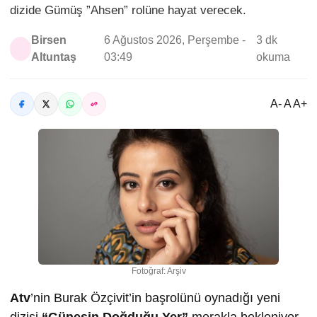
dizide Gümüş ”Ahsen” rolüne hayat verecek.
Birsen
6 Ağustos 2026, Perşembe -
3 dk
Altuntaş
03:49
okuma
A- A A+
Fotoğraf: Arşiv
Atv
’nin Burak Özçivit’in başrolünü oynadığı yeni
dizisi
“Güneşin Doğduğu Yer”
merakla bekleniyor.