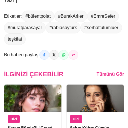
Yazı”]
Etiketler:
#bülentpolat
#BurakArlıer
#EmreSefer
#muratparasayar
#rabiasoytürk
#serhattutumluer
teşkilat
Bu haberi paylaş:
İLGINIZI ÇEKEBILIR
Tümünü Gör
DIZI
DIZI
Kerem Bürsin’li “Grand
Sahra Kübra Gümüş