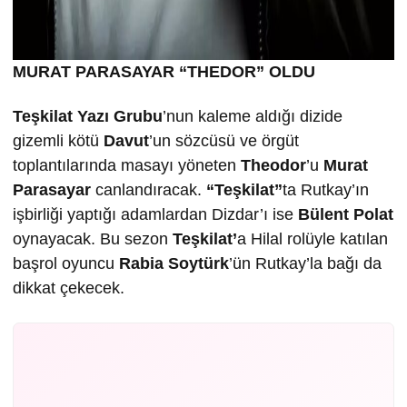
MURAT PARASAYAR “THEDOR” OLDU
Teşkilat Yazı Grubu
’nun kaleme aldığı dizide
gizemli kötü
Davut
’un sözcüsü ve örgüt
toplantılarında masayı yöneten
Theodor
’u
Murat
Parasayar
canlandıracak.
“Teşkilat”
ta Rutkay’ın
işbirliği yaptığı adamlardan Dizdar’ı ise
Bülent Polat
oynayacak. Bu sezon
Teşkilat’
a Hilal rolüyle katılan
başrol oyuncu
Rabia Soytürk
’ün Rutkay’la bağı da
dikkat çekecek.