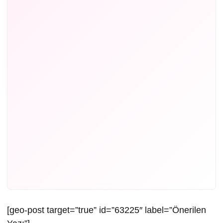
[geo-post target=”true” id=”63225″ label=”Önerilen