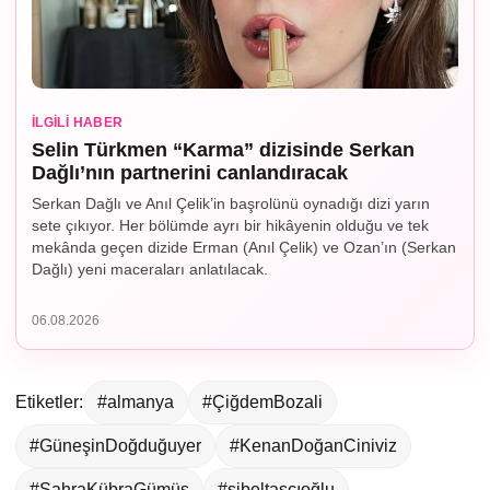
İLGILI HABER
Selin Türkmen “Karma” dizisinde Serkan
Dağlı’nın partnerini canlandıracak
Serkan Dağlı ve Anıl Çelik’in başrolünü oynadığı dizi yarın
sete çıkıyor. Her bölümde ayrı bir hikâyenin olduğu ve tek
mekânda geçen dizide Erman (Anıl Çelik) ve Ozan’ın (Serkan
Dağlı) yeni maceraları anlatılacak.
06.08.2026
Etiketler:
#almanya
#ÇiğdemBozali
#GüneşinDoğduğuyer
#KenanDoğanCiniviz
#SahraKübraGümüş
#sibeltaşçıoğlu