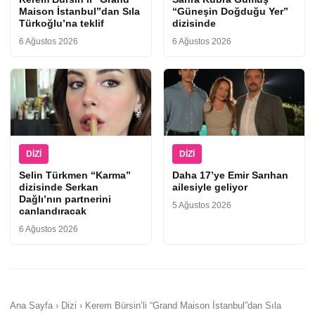
Maison İstanbul”dan Sıla
“Güneşin Doğduğu Yer”
Türkoğlu’na teklif
dizisinde
6 Ağustos 2026
6 Ağustos 2026
DIZI
DIZI
Selin Türkmen “Karma”
Daha 17’ye Emir Sarıhan
dizisinde Serkan
ailesiyle geliyor
Dağlı’nın partnerini
5 Ağustos 2026
canlandıracak
6 Ağustos 2026
Ana Sayfa › Dizi › Kerem Bürsin’li “Grand Maison İstanbul”dan Sıla