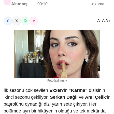
Altuntaş
00:10
okuma
A- A A+
Fotoğraf: Arşiv
İlk sezonu çok sevilen
Exxen
’in
“Karma”
dizisinin
ikinci sezonu çekiliyor.
Serkan Dağlı
ve
Anıl Çelik
’in
başrolünü oynadığı dizi yarın sete çıkıyor. Her
bölümde ayrı bir hikâyenin olduğu ve tek mekânda