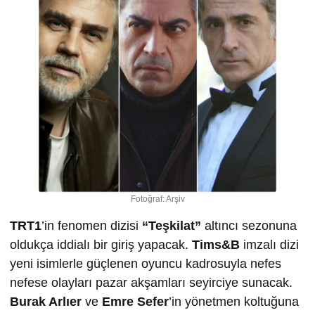
Fotoğraf: Arşiv
TRT1
’in fenomen dizisi
“Teşkilat”
altıncı sezonuna
oldukça iddialı bir giriş yapacak.
Tims&B
imzalı dizi
yeni isimlerle güçlenen oyuncu kadrosuyla nefes
nefese olayları pazar akşamları seyirciye sunacak.
Burak Arlıer
ve
Emre Sefer
’in yönetmen koltuğuna