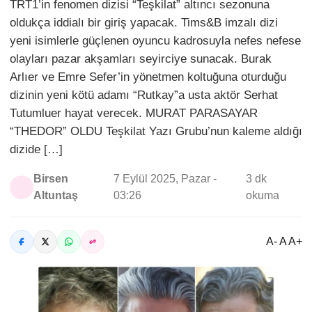
TRT1’in fenomen dizisi “Teşkilat” altıncı sezonuna
oldukça iddialı bir giriş yapacak. Tims&B imzalı dizi
yeni isimlerle güçlenen oyuncu kadrosuyla nefes nefese
olayları pazar akşamları seyirciye sunacak. Burak
Arlıer ve Emre Sefer’in yönetmen koltuğuna oturduğu
dizinin yeni kötü adamı “Rutkay”a usta aktör Serhat
Tutumluer hayat verecek. MURAT PARASAYAR
“THEDOR” OLDU Teşkilat Yazı Grubu’nun kaleme aldığı
dizide […]
Birsen
7 Eylül 2025, Pazar -
3 dk
Altuntaş
03:26
okuma
A- A A+