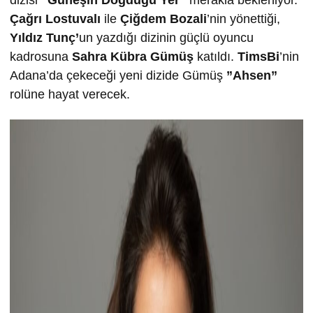
Çağrı Lostuvalı
ile
Çiğdem Bozali
’nin yönettiği,
Yıldız Tunç’
un yazdığı dizinin güçlü oyuncu
kadrosuna
Sahra Kübra Gümüş
katıldı.
TimsBi
’nin
Adana’da çekeceği yeni dizide Gümüş
”Ahsen”
rolüne hayat verecek.