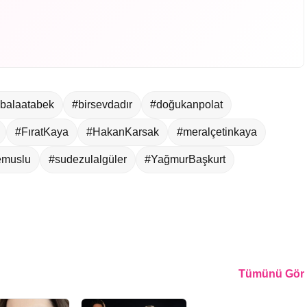
balaatabek
#birsevdadır
#doğukanpolat
#FıratKaya
#HakanKarsak
#meralçetinkaya
emuslu
#sudezulalgüler
#YağmurBaşkurt
Tümünü Gör