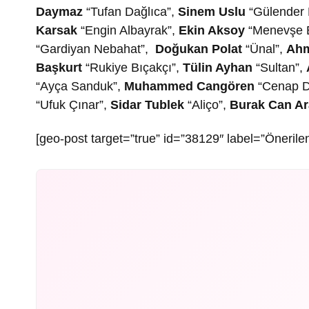
Daymaz
“Tufan Dağlıca”,
Sinem Uslu
“Gülender 
Karsak
“Engin Albayrak”,
Ekin Aksoy
“Menevşe B
“Gardiyan Nebahat”,
Doğukan Polat
“Ünal”,
Ahm
Başkurt
“Rukiye Bıçakçı”,
Tülin Ayhan
“Sultan”,
“Ayça Sanduk”,
Muhammed Cangören
“Cenap D
“Ufuk Çınar”,
Sidar Tublek
“Aliço”,
Burak Can Ar
[geo-post target=”true” id=”38129″ label=”Önerilen