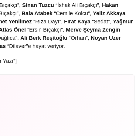
Bıçakçı”,
Sinan Tuzcu
“İshak Ali Bıçakçı”,
Hakan
ıçakçı”,
Bala Atabek
“Cemile Kolcu”,
Yeliz Akkaya
et Yenilmez
“Rıza Dayı”,
Fırat Kaya
“Sedat”,
Yağmur
Atlas Önel
“Ersin Bıçakçı”,
Merve Şeyma Zengin
ağlıca”,
Ali Berk Reşitoğlu
“Orhan”,
Noyan Uzer
as
“Dilaver”e hayat veriyor.
 Yazı”]