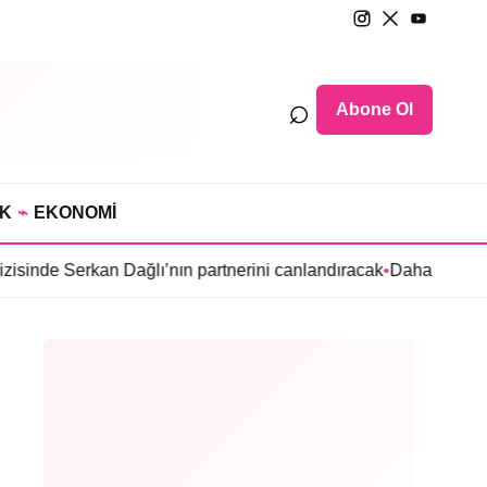
⌕
Abone Ol
IK
⌁
EKONOMİ
n Dağlı’nın partnerini canlandıracak
•
Daha 17’ye Emir Sarıhan a