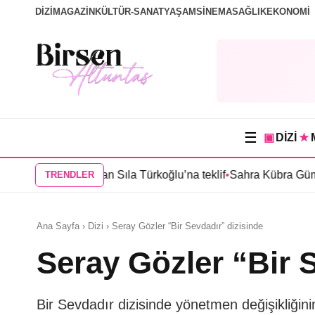
DİZİ
MAGAZİN
KÜLTÜR-SANAT
YAŞAM
SİNEMA
SAĞLIK
EKONOMİ
☰
▣
DİZİ
★
nbul”dan Sıla Türkoğlu’na teklif
•
Sahra Kübra Gümüş “Güneşin 
TRENDLER
Ana Sayfa › Dizi › Seray Gözler “Bir Sevdadır” dizisinde
Seray Gözler “Bir 
Bir Sevdadır dizisinde yönetmen değişikliğini