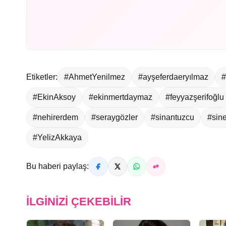
Etiketler:
#AhmetYenilmez
#ayşeferdaeryılmaz
#
#EkinAksoy
#ekinmertdaymaz
#feyyazşerifoğlu
#nehirerdem
#seraygözler
#sinantuzcu
#sin
#YelizAkkaya
Bu haberi paylaş:
İLGINIZI ÇEKEBILIR