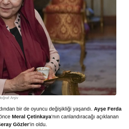
toğraf: Arşiv
dından bir de oyuncu değişikliği yaşandı.
Ayşe Ferda
a önce
Meral Çetinkaya
’nın canlandıracağı açıklanan
eray Gözler
’in oldu.