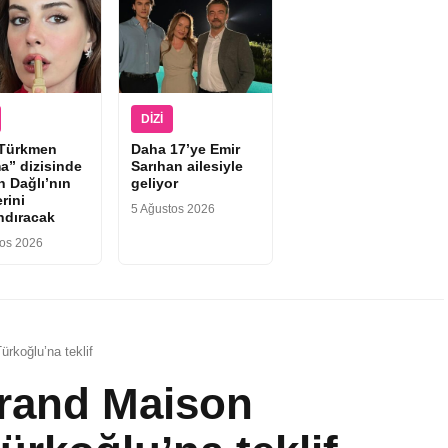
DIZI
 Türkmen
Daha 17’ye Emir
a” dizisinde
Sarıhan ailesiyle
n Dağlı’nın
geliyor
rini
5 Ağustos 2026
ndıracak
tos 2026
ürkoğlu’na teklif
Grand Maison