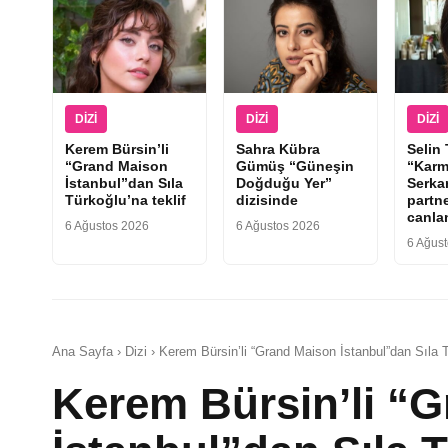
DIZI
DIZI
DIZI
Kerem Bürsin’li
Sahra Kübra
Selin
“Grand Maison
Gümüş “Güneşin
“Karm
İstanbul”dan Sıla
Doğduğu Yer”
Serka
Türkoğlu’na teklif
dizisinde
partne
canla
6 Ağustos 2026
6 Ağustos 2026
6 Ağus
Ana Sayfa › Dizi › Kerem Bürsin’li “Grand Maison İstanbul”dan Sıla T
Kerem Bürsin’li “