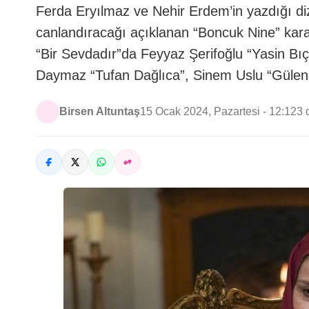
Ferda Eryılmaz ve Nehir Erdem’in yazdığı di
canlandıracağı açıklanan “Boncuk Nine” kara
“Bir Sevdadır”da Feyyaz Şerifoğlu “Yasin Bıç
Daymaz “Tufan Dağlıca”, Sinem Uslu “Gülend
Birsen Altuntaş
15 Ocak 2024, Pazartesi - 12:12
3 