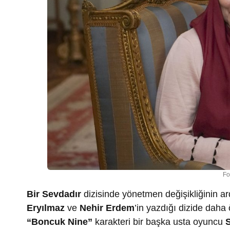
Fo
Bir Sevdadır
dizisinde yönetmen değişikliğinin ar
Eryılmaz
ve
Nehir Erdem
’in yazdığı dizide dah
“Boncuk Nine”
karakteri bir başka usta oyuncu
S