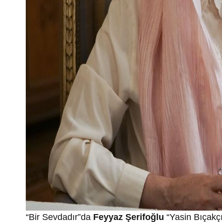
“Bir Sevdadır”da
Feyyaz Şerifoğlu
“Yasin Bıçakç