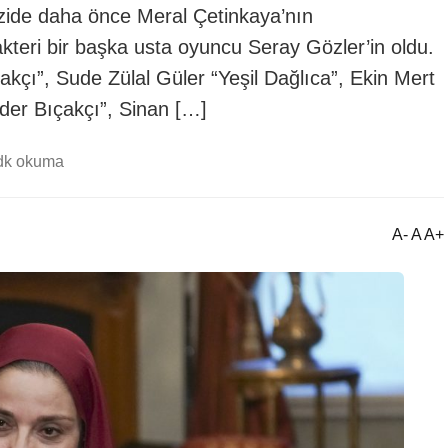
zide daha önce Meral Çetinkaya’nın
kteri bir başka usta oyuncu Seray Gözler’in oldu.
akçı”, Sude Zülal Güler “Yeşil Dağlıca”, Ekin Mert
er Bıçakçı”, Sinan […]
dk okuma
A- A A+