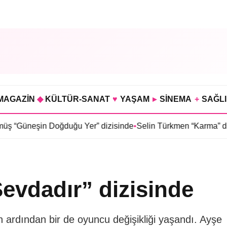
MAGAZİN
◆
KÜLTÜR-SANAT
♥
YAŞAM
▸
SİNEMA
+
SAĞL
Doğduğu Yer” dizisinde
•
Selin Türkmen “Karma” dizisinde Serka
Sevdadır” dizisinde
n ardından bir de oyuncu değişikliği yaşandı. Ayşe