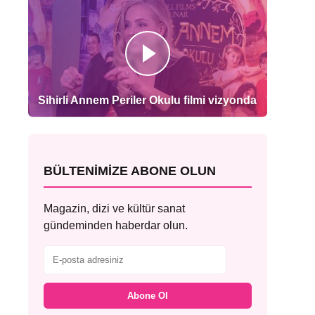
Sihirli Annem Periler Okulu filmi vizyonda
BÜLTENIMIZE ABONE OLUN
Magazin, dizi ve kültür sanat
gündeminden haberdar olun.
Abone Ol