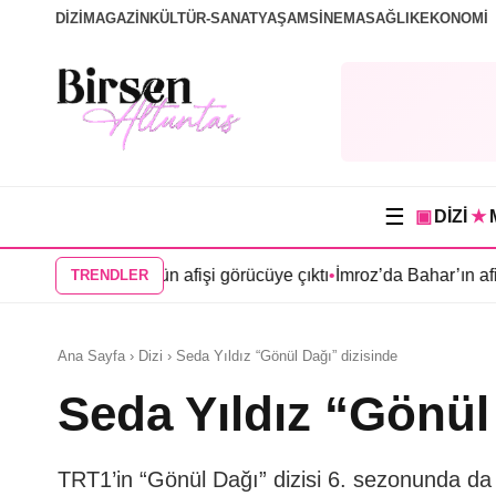
DİZİ
MAGAZİN
KÜLTÜR-SANAT
YAŞAM
SİNEMA
SAĞLIK
EKONOMİ
☰
▣
DİZİ
★
ercan Köşk”ün afişi görücüye çıktı
•
İmroz’da Bahar’ın afişi yayın
TRENDLER
Ana Sayfa › Dizi › Seda Yıldız “Gönül Dağı” dizisinde
Seda Yıldız “Gönül
TRT1’in “Gönül Dağı” dizisi 6. sezonunda da