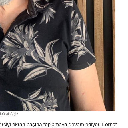
toğraf: Arşiv
irciyi ekran başına toplamaya devam ediyor. Ferhat