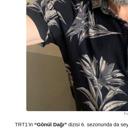
Fo
TRT1’in
“Gönül Dağı”
dizisi 6. sezonunda da sey