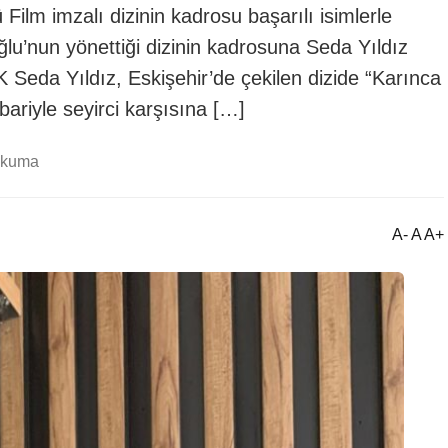
 Film imzalı dizinin kadrosu başarılı isimlerle
lu’nun yönettiği dizinin kadrosuna Seda Yıldız
da Yıldız, Eskişehir’de çekilen dizide “Karınca
ariyle seyirci karşısına […]
okuma
A- A A+