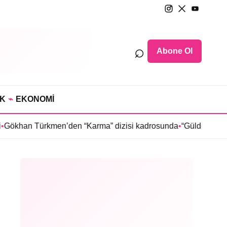
⌕
Abone Ol
IK
⌁
EKONOMİ
 Türkmen’den “Karma” dizisi kadrosunda
•
“Güldür Güldür Show”