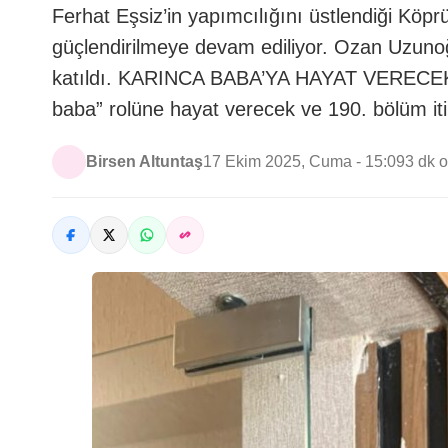
Ferhat Eşsiz’in yapımcılığını üstlendiği Köprü
güçlendirilmeye devam ediliyor. Ozan Uzunoğ
katıldı. KARINCA BABA’YA HAYAT VERECEK Se
baba” rolüne hayat verecek ve 190. bölüm itib
Birsen Altuntaş
17 Ekim 2025, Cuma - 15:09
3 dk 