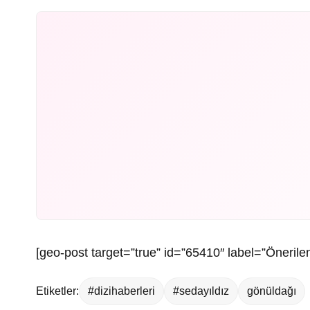
[geo-post target=”true” id=”65410″ label=”Önerilen
Etiketler:
#dizihaberleri
#sedayıldız
gönüldağı