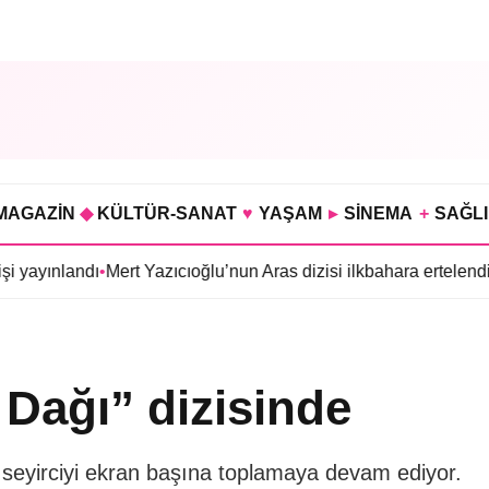
MAGAZİN
◆
KÜLTÜR-SANAT
♥
YAŞAM
▸
SİNEMA
+
SAĞL
landı
•
Mert Yazıcıoğlu’nun Aras dizisi ilkbahara ertelendi
•
Gökhan
 Dağı” dizisinde
 seyirciyi ekran başına toplamaya devam ediyor.