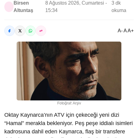
Birsen
8 Ağustos 2026, Cumartesi -
3 dk
Altuntaş
15:34
okuma
A- A A+
Fotoğraf: Arşiv
Oktay Kaynarca’nın ATV için çekeceği yeni dizi
“Hamal” merakla bekleniyor. Peş peşe iddialı isimleri
kadrosuna dahil eden Kaynarca, flaş bir transfere