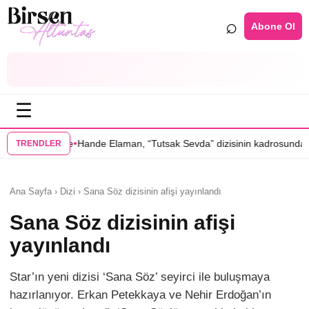
⌕
Abone Ol
☰
•
de Elaman, “Tutsak Sevda” dizisinin kadrosunda
Serenay Sarıkaya’lı “S
TRENDLER
Ana Sayfa › Dizi › Sana Söz dizisinin afişi yayınlandı
Sana Söz dizisinin afişi
yayınlandı
Star’ın yeni dizisi ‘Sana Söz’ seyirci ile buluşmaya
hazırlanıyor. Erkan Petekkaya ve Nehir Erdoğan’ın