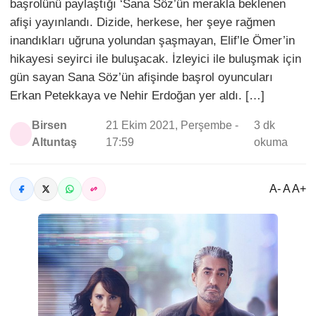
başrolünü paylaştığı ‘Sana Söz’ün merakla beklenen
afişi yayınlandı. Dizide, herkese, her şeye rağmen
inandıkları uğruna yolundan şaşmayan, Elif’le Ömer’in
hikayesi seyirci ile buluşacak. İzleyici ile buluşmak için
gün sayan Sana Söz’ün afişinde başrol oyuncuları
Erkan Petekkaya ve Nehir Erdoğan yer aldı. […]
Birsen
21 Ekim 2021, Perşembe -
3 dk
Altuntaş
17:59
okuma
A- A A+