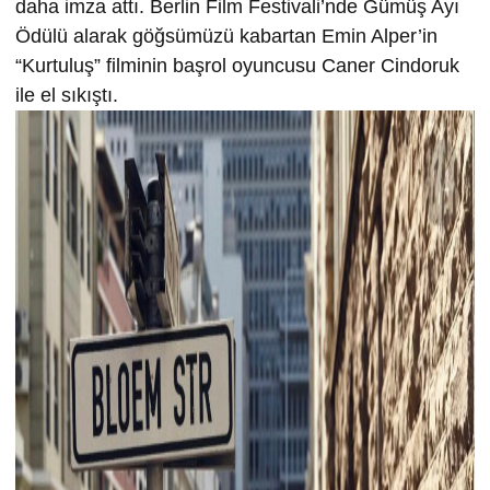
daha imza attı. Berlin Film Festivali’nde Gümüş Ayı
Ödülü alarak göğsümüzü kabartan Emin Alper’in
“Kurtuluş” filminin başrol oyuncusu Caner Cindoruk
ile el sıkıştı.