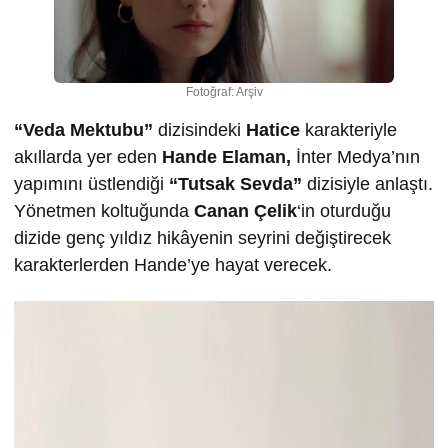
Fotoğraf: Arşiv
“Veda Mektubu”
dizisindeki
Hatice
karakteriyle
akıllarda yer eden
Hande Elaman,
İnter Medya’nın
yapımını üstlendiği
“Tutsak Sevda”
dizisiyle anlaştı.
Yönetmen koltuğunda
Canan Çelik
‘in oturduğu
dizide genç yıldız hikâyenin seyrini değiştirecek
karakterlerden Hande’ye hayat verecek.