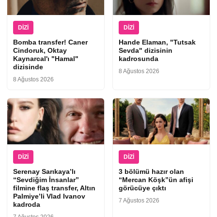
DIZI
DIZI
Bomba transfer! Caner
Hande Elaman, "Tutsak
Cindoruk, Oktay
Sevda" dizisinin
Kaynarcal'ı "Hamal"
kadrosunda
dizisinde
8 Ağustos 2026
8 Ağustos 2026
DIZI
DIZI
Serenay Sarıkaya’lı
3 bölümü hazır olan
“Sevdiğim İnsanlar”
“Mercan Köşk”ün afişi
filmine flaş transfer, Altın
görücüye çıktı
Palmiye’li Vlad Ivanov
7 Ağustos 2026
kadroda