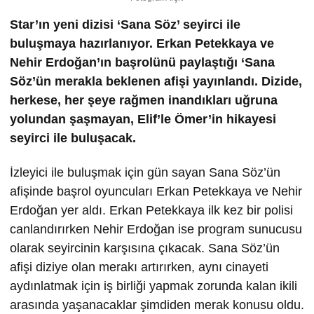
Star’ın yeni dizisi ‘Sana Söz’ seyirci ile
buluşmaya hazırlanıyor. Erkan Petekkaya ve
Nehir Erdoğan’ın başrolünü paylaştığı ‘Sana
Söz’ün merakla beklenen afişi yayınlandı. Dizide,
herkese, her şeye rağmen inand
ı
klar
ı
uğruna
yolundan şaşmayan, Elif
’
le O
mer
’
in hikayesi
seyirci ile buluşacak.
İzleyici ile buluşmak için gün sayan Sana Söz’ün
afişinde başrol oyuncuları Erkan Petekkaya ve Nehir
Erdoğan yer aldı. Erkan Petekkaya ilk kez bir polisi
canlandırırken Nehir Erdoğan ise program sunucusu
olarak seyircinin karşısına çıkacak. Sana Söz’ün
afişi diziye olan merakı artırırken, aynı cinayeti
aydınlatmak için iş birliği yapmak zorunda kalan ikili
arasında yaşanacaklar şimdiden merak konusu oldu.