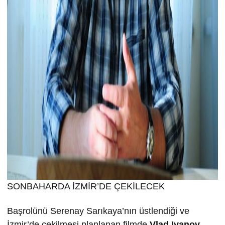
SONBAHARDA İZMİR’DE ÇEKİLECEK
Başrolünü Serenay Sarıkaya’nın üstlendiği ve
İzmir’de çekilmesi planlanan filmde
Vlad Ivanov
,