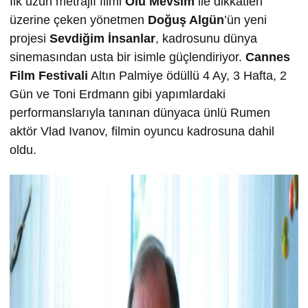
İlk uzun metrajlı filmi
Ölü Mevsim
ile dikkatleri
üzerine çeken yönetmen
Doğuş Algün
’ün yeni
projesi
Sevdiğim İnsanlar
, kadrosunu dünya
sinemasından usta bir isimle güçlendiriyor.
Cannes
Film Festivali
Altın Palmiye ödüllü 4 Ay, 3 Hafta, 2
Gün ve Toni Erdmann gibi yapımlardaki
performanslarıyla tanınan dünyaca ünlü Rumen
aktör Vlad Ivanov, filmin oyuncu kadrosuna dahil
oldu.