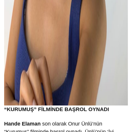
“KURUMU
Ş” FİLMİND
E BA
ŞROL OYNADI
Hande Elaman
son olarak Onur Ünlü’nün
“Kurumuş” filminde başrol oynadı. Ünlü’nün ‘İyi