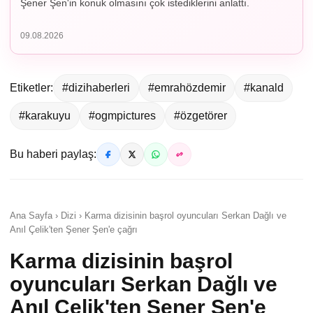
Şener Şen'in konuk olmasını çok istediklerini anlattı.
09.08.2026
Etiketler:
#dizihaberleri
#emrahözdemir
#kanald
#karakuyu
#ogmpictures
#özgetörer
Bu haberi paylaş:
Ana Sayfa › Dizi › Karma dizisinin başrol oyuncuları Serkan Dağlı ve
Anıl Çelik'ten Şener Şen'e çağrı
Karma dizisinin başrol
oyuncuları Serkan Dağlı ve
Anıl Çelik'ten Şener Şen'e