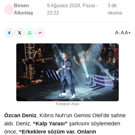
Birsen
9 Ağustos 2026, Pazar -
3 dk
Altuntaş
22:22
okuma
A- A A+
Fotoğraf: Arşiv
Özcan Deniz
, Kıbrıs Nuh’un Gemisi Otel’de sahne
aldı. Deniz,
“Kalp Yarası”
şarkısını söylemeden
önce,
“Erkeklere sözüm var. Onların