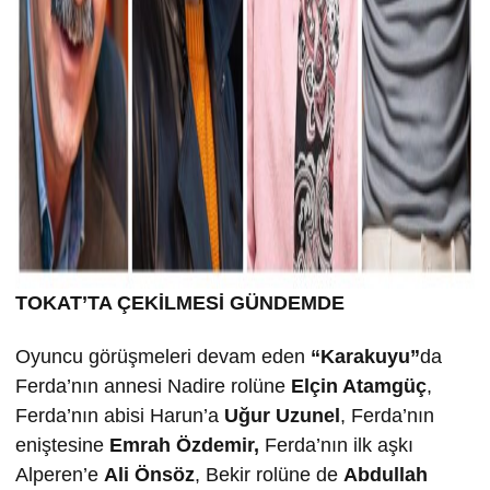
TOKAT’TA ÇEK
İLMESİ GÜNDEMDE
Oyuncu görüşmeleri devam eden
“Karakuyu”
da
Ferda’nın annesi Nadire rolüne
Elçin Atamgüç
,
Ferda’nın abisi Harun’a
U
ğur Uzunel
, Ferda’nın
eniştesine
Emrah Özdemir,
Ferda’nın ilk aşkı
Alperen’e
Ali Önsöz
, Bekir rolüne de
Abdullah