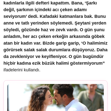
kadınlarla ilgili defteri kapattım. Bana, ‘Şarkı
değil, şarkının içindeki acı çeken adamı
seviyorum’ dedi. Kafadaki katmanlara bak. Bunu
anne ve tatlı yerinden söylemedi. Şeytani yerden
söyledi, gözünde haz ve zevk vardı. O gün şunu
anladım, her acı çeken erkeğin arkasında göbek
atan bir kadın var. Bizde garip garip, ‘O halimimiz
görürsek salak salak durumlara düşüyoruz. Daha
da zevkleniyor ve keyifleniyor. O gün bugündür
hiçbir kadına ezik büzük halimi göstermiyorum”
ifadelerini kullandı.