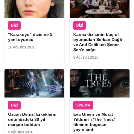
DIZI
DIZI
“Karakuyu” dizisine 5
Karma dizisinin başrol
yeni oyuncu
oyuncuları Serkan Dağlı
ve Anıl Çelik'ten Şener
10 Ağustos 2026
Şen'e çağrı
9 Ağustos 2026
DIZI
SINEMA
Özcan Deniz: Erkeklerin
Eva Green ve Murat
önümüzdeki 30 yıl
Yıldırım'lı 'The Trees'
marşını buldum
filminin fragmanı
yayınlandı
9 Ağustos 2026