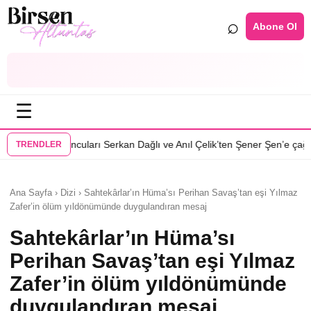
⌕
Abone Ol
☰
•
ı Serkan Dağlı ve Anıl Çelik’ten Şener Şen’e çağrı
Özcan Deniz: Erkekl
TRENDLER
Ana Sayfa › Dizi › Sahtekârlar’ın Hüma’sı Perihan Savaş’tan eşi Yılmaz
Zafer’in ölüm yıldönümünde duygulandıran mesaj
Sahtekârlar’ın Hüma’sı
Perihan Savaş’tan eşi Yılmaz
Zafer’in ölüm yıldönümünde
duygulandıran mesaj