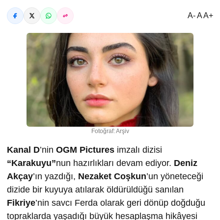
A- A A+
Fotoğraf: Arşiv
Kanal D
’nin
OGM Pictures
imzalı dizisi
“Karakuyu”
nun hazırlıkları devam ediyor.
Deniz
Akçay
’ın yazdığı,
Nezaket Coşkun
’un yöneteceği
dizide bir kuyuya atılarak öldürüldüğü sanılan
Fikriye
’nin savcı Ferda olarak geri dönüp doğduğu
topraklarda yaşadığı büyük hesaplaşma hikâyesi