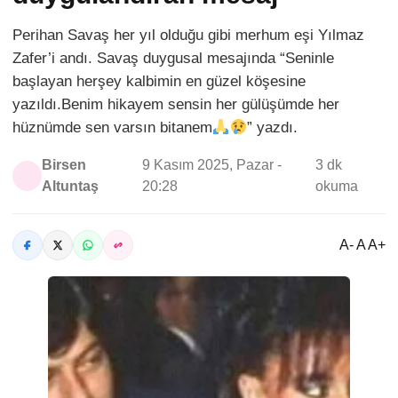
Perihan Savaş her yıl olduğu gibi merhum eşi Yılmaz
Zafer’i andı. Savaş duygusal mesajında “Seninle
başlayan herşey kalbimin en güzel köşesine
yazıldı.Benim hikayem sensin her gülüşümde her
hüznümde sen varsın bitanem
” yazdı.
Birsen
9 Kasım 2025, Pazar -
3 dk
Altuntaş
20:28
okuma
A- A A+