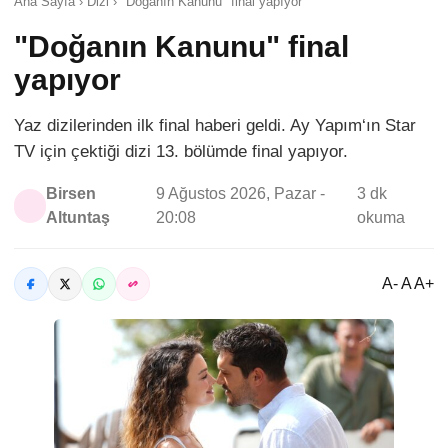
Ana Sayfa › Dizi › "Doğanın Kanunu" final yapıyor
"Doğanın Kanunu" final
yapıyor
Yaz dizilerinden ilk final haberi geldi. Ay Yapım‘ın Star
TV için çektiği dizi 13. bölümde final yapıyor.
Birsen
9 Ağustos 2026, Pazar -
3 dk
Altuntaş
20:08
okuma
A- A A+