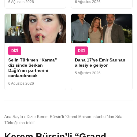
6 Ağustos 2026
6 Ağustos 2026
DIZI
DIZI
Selin Türkmen “Karma”
Daha 17’ye Emir Sarıhan
dizisinde Serkan
ailesiyle geliyor
Dağlı’nın partnerini
5 Ağustos 2026
canlandıracak
6 Ağustos 2026
Ana Sayfa › Dizi › Kerem Bürsin’li “Grand Maison İstanbul”dan Sıla
Türkoğlu’na teklif
Kerem Bürsin’li “Grand