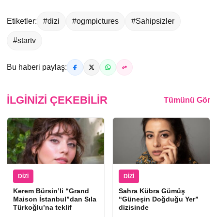
Etiketler:
#dizi
#ogmpictures
#Sahipsizler
#startv
Bu haberi paylaş:
İLGINIZI ÇEKEBILIR
Tümünü Gör
DIZI
DIZI
Kerem Bürsin’li “Grand
Sahra Kübra Gümüş
Maison İstanbul”dan Sıla
“Güneşin Doğduğu Yer”
Türkoğlu’na teklif
dizisinde