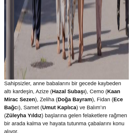
Sahipsizler, anne babalarını bir gecede kaybeden
altı kardeşin, Azize (
Hazal Subaşı
), Cemo (
Kaan
Mirac Sezen
), Zeliha (
Doğa Bayram
), Fidan (
Ece
Bağc
ı), Samet (
Umut Kaplıca
) ve Balım’ın
(
Züleyha Yıldız
) başlarına gelen felaketlere rağmen
bir arada kalma ve hayata tutunma çabalarını konu
alıyor.