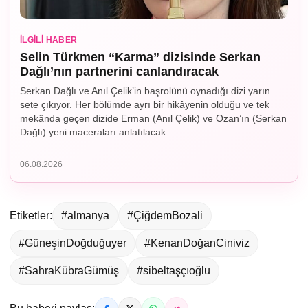
İLGILI HABER
Selin Türkmen “Karma” dizisinde Serkan
Dağlı’nın partnerini canlandıracak
Serkan Dağlı ve Anıl Çelik’in başrolünü oynadığı dizi yarın
sete çıkıyor. Her bölümde ayrı bir hikâyenin olduğu ve tek
mekânda geçen dizide Erman (Anıl Çelik) ve Ozan’ın (Serkan
Dağlı) yeni maceraları anlatılacak.
06.08.2026
Etiketler:
#almanya
#ÇiğdemBozali
#GüneşinDoğduğuyer
#KenanDoğanCiniviz
#SahraKübraGümüş
#sibeltaşçıoğlu