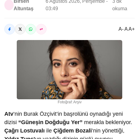
Birsen
6 Ağustos 2026, Perşembe -
3 dk
Altuntaş
03:49
okuma
A- A A+
Fotoğraf: Arşiv
Atv
’nin Burak Özçivit’in başrolünü oynadığı yeni
dizisi
“Güneşin Doğduğu Yer”
merakla bekleniyor.
Çağrı Lostuvalı
ile
Çiğdem Bozali
’nin yönettiği,