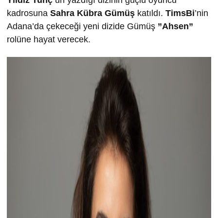
Yıldız Tunç’
un yazdığı dizinin güçlü oyuncu
kadrosuna
Sahra Kübra Gümüş
katıldı.
TimsBi
’nin
Adana’da çekeceği yeni dizide Gümüş
”Ahsen”
rolüne hayat verecek.