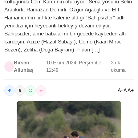
koltuğunda Cem Karcı’nın oturuyor. Senaryosunu Selin
Arapkirli, Ramazan Demirli, Özgür Ağaoğlu ve Elif
Hamamcı’nın birlikte kaleme aldığı “Sahipsizler” adlı
yeni dizi için heyecanlı bekleyiş devam ediyor.
Sahipsizler, anne babalarını bir gecede kaybeden altı
kardeşin, Azize (Hazal Subaşı), Cemo (Kaan Mirac
Sezen), Zeliha (Doğa Bayram), Fidan […]
Birsen
10 Ekim 2024, Perşembe -
3 dk
Altuntaş
12:49
okuma
A- A A+