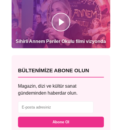
Sihirli Annem Periler Okulu filmi vizyonda
BÜLTENIMIZE ABONE OLUN
Magazin, dizi ve kültür sanat
gündeminden haberdar olun.
Abone Ol