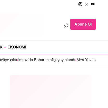
⌕
Abone Ol
IK
⌁
EKONOMİ
mroz’da Bahar’ın afişi yayınlandı
•
Mert Yazıcıoğlu’nun Aras dizisi