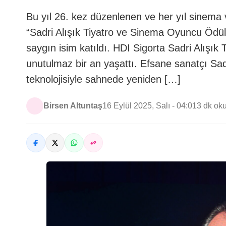
Bu yıl 26. kez düzenlenen ve her yıl sinema
“Sadri Alışık Tiyatro ve Sinema Oyuncu Ödül
saygın isim katıldı. HDI Sigorta Sadri Alışı
unutulmaz bir an yaşattı. Efsane sanatçı Sa
teknolojisiyle sahnede yeniden […]
Birsen Altuntaş
16 Eylül 2025, Salı - 04:01
3 dk ok