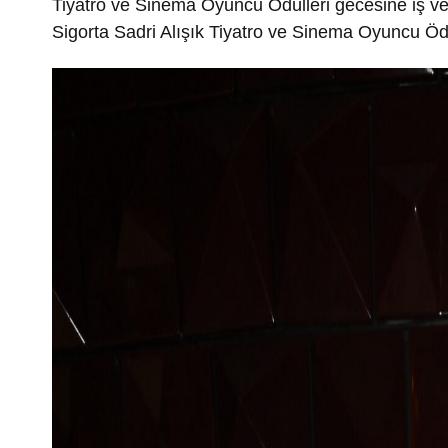
Tiyatro ve Sinema Oyuncu Ödülleri gecesine iş ve
Sigorta Sadri Alışık Tiyatro ve Sinema Oyuncu Ödü