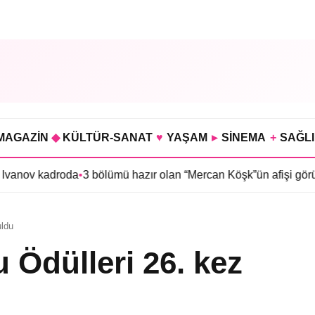
MAGAZİN
◆
KÜLTÜR-SANAT
♥
YAŞAM
▸
SİNEMA
+
SAĞL
roda
•
3 bölümü hazır olan “Mercan Köşk”ün afişi görücüye çıktı
•
İ
uldu
 Ödülleri 26. kez