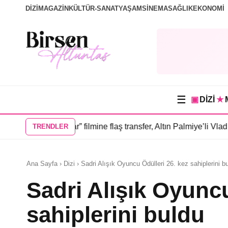
DİZİ
MAGAZİN
KÜLTÜR-SANAT
YAŞAM
SİNEMA
SAĞLIK
EKONOMİ
☰
▣
DİZİ
★
İnsanlar” filmine flaş transfer, Altın Palmiye’li Vlad Ivanov kad
TRENDLER
Ana Sayfa › Dizi › Sadri Alışık Oyuncu Ödülleri 26. kez sahiplerini b
Sadri Alışık Oyuncu
sahiplerini buldu