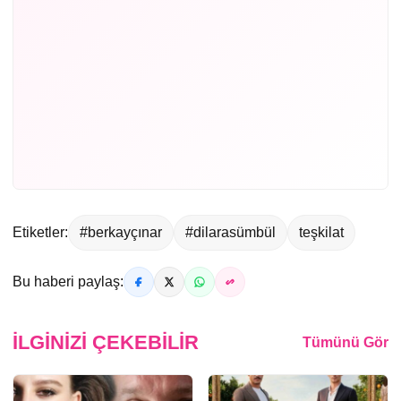
Etiketler:
#berkayçınar
#dilarasümbül
teşkilat
Bu haberi paylaş:
İLGINIZI ÇEKEBILIR
Tümünü Gör