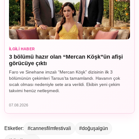
İLGILI HABER
3 bölümü hazır olan “Mercan Köşk”ün afişi
görücüye çıktı
Faro ve Sinehane imzalı “Mercan Köşk” dizisinin ilk 3
bölümünün çekimleri Tarsus’ta tamamlandı. Havanın çok
sıcak olması nedeniyle sete ara verildi. Ekibin yeni çekim
takvimi henüz netleşmedi.
07.08.2026
Etiketler:
#cannesfilmfestivali
#doğuşalgün