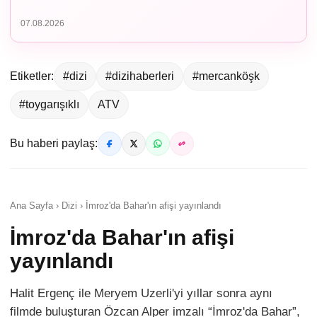
07.08.2026
Etiketler:
#dizi
#dizihaberleri
#mercanköşk
#toygarışıklı
ATV
Bu haberi paylaş:
Ana Sayfa › Dizi › İmroz'da Bahar'ın afişi yayınlandı
İmroz'da Bahar'ın afişi
yayınlandı
Halit Ergenç ile Meryem Uzerli'yi yıllar sonra aynı
filmde buluşturan Özcan Alper imzalı “İmroz'da Bahar”,