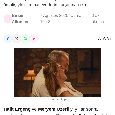
ön afişiyle sinemaseverlerin karşısına çıktı.
Birsen
7 Ağustos 2026, Cuma -
3 dk
Altuntaş
16:48
okuma
A- A A+
Fotoğraf: Arşiv
Halit Ergenç
ve
Meryem Uzerli
‘yi yıllar sonra