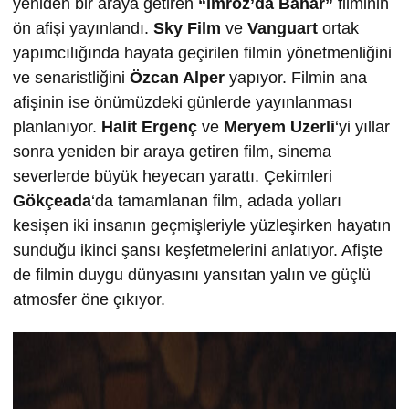
yeniden bir araya getiren
“İmroz’da Bahar”
filminin
ön afişi yayınlandı.
Sky Film
ve
Vanguart
ortak
yapımcılığında hayata geçirilen filmin yönetmenliğini
ve senaristliğini
Özcan Alper
yapıyor. Filmin ana
afişinin ise önümüzdeki günlerde yayınlanması
planlanıyor.
Halit Ergenç
ve
Meryem Uzerli
‘yi yıllar
sonra yeniden bir araya getiren film, sinema
severlerde büyük heyecan yarattı. Çekimleri
Gökçeada
‘da tamamlanan film, adada yolları
kesişen iki insanın geçmişleriyle yüzleşirken hayatın
sunduğu ikinci şansı keşfetmelerini anlatıyor. Afişte
de filmin duygu dünyasını yansıtan yalın ve güçlü
atmosfer öne çıkıyor.