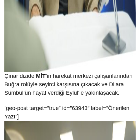
Çınar dizide
MİT
’in harekat merkezi çalışanlarından
Buğra rolüyle seyirci karşısına çıkacak ve Dilara
Sümbül’ün hayat verdiği Eylül’le yakınlaşacak.
[geo-post target=”true” id=”63943″ label=”Önerilen
Yazı”]