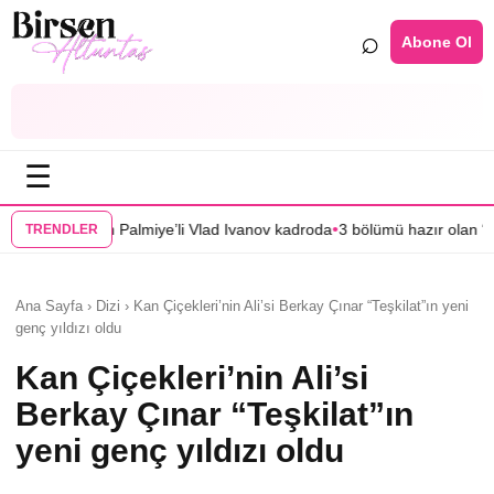
⌕
Abone Ol
☰
•
ye’li Vlad Ivanov kadroda
3 bölümü hazır olan “Mercan Köşk”ün afişi gör
TRENDLER
Ana Sayfa › Dizi › Kan Çiçekleri’nin Ali’si Berkay Çınar “Teşkilat”ın yeni
genç yıldızı oldu
Kan Çiçekleri’nin Ali’si
Berkay Çınar “Teşkilat”ın
yeni genç yıldızı oldu