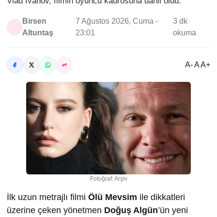
Vlad Ivanov, filmin oyuncu kadrosuna dahil oldu.
Birsen
7 Ağustos 2026, Cuma -
3 dk
Altuntaş
23:01
okuma
A- A A+
Fotoğraf: Arşiv
İlk uzun metrajlı filmi
Ölü Mevsim
ile dikkatleri
üzerine çeken yönetmen
Doğuş Algün
’ün yeni