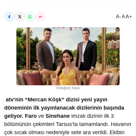
A- A A+
Fotoğraf: Arşiv
atv’nin “Mercan Köşk” dizisi yeni yayın
döneminin ilk yayınlanacak dizilerinin başında
geliyor.
Faro
ve
Sinehane
imzalı dizinin ilk 3
bölümünün çekimleri Tarsus’ta tamamlandı. Havanın
çok sıcak olması nedeniyle sete ara verildi. Ekibin