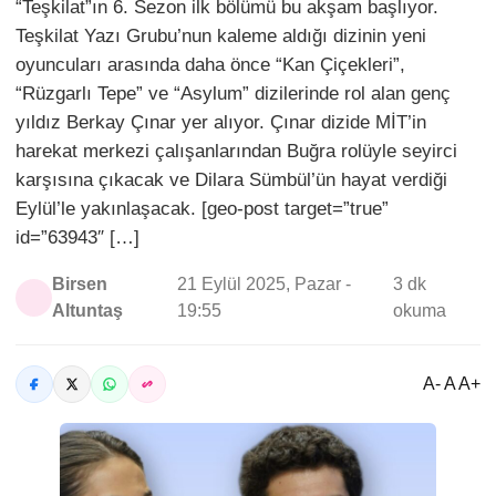
“Teşkilat”ın 6. Sezon ilk bölümü bu akşam başlıyor.
Teşkilat Yazı Grubu’nun kaleme aldığı dizinin yeni
oyuncuları arasında daha önce “Kan Çiçekleri”,
“Rüzgarlı Tepe” ve “Asylum” dizilerinde rol alan genç
yıldız Berkay Çınar yer alıyor. Çınar dizide MİT’in
harekat merkezi çalışanlarından Buğra rolüyle seyirci
karşısına çıkacak ve Dilara Sümbül’ün hayat verdiği
Eylül’le yakınlaşacak. [geo-post target=”true”
id=”63943″ […]
Birsen
21 Eylül 2025, Pazar -
3 dk
Altuntaş
19:55
okuma
A- A A+