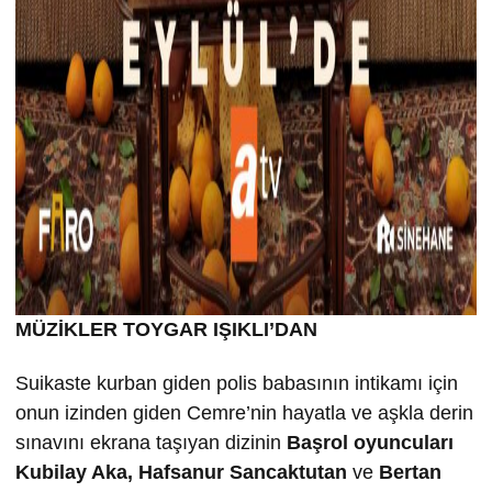
MÜZİKLER TOYGAR IŞIKLI’DAN
Suikaste kurban giden polis babasının intikamı için
onun izinden giden Cemre’nin hayatla ve aşkla derin
sınavını ekrana taşıyan dizinin
Ba
şrol oyuncuları
Kubilay Aka, Hafsanur Sancaktutan
ve
Bertan