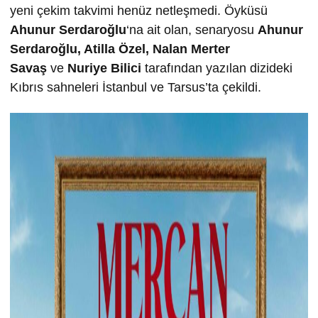
yeni çekim takvimi henüz netleşmedi. Öyküsü
Ahunur Serdaro
ğ
lu
‘na ait olan, senaryosu
Ahunur
Serdaro
ğ
lu, Atilla Özel, Nalan Merter
Sava
ş
ve
Nuriye Bilici
tarafından yazılan dizideki
Kıbrıs sahneleri İstanbul ve Tarsus’ta çekildi.