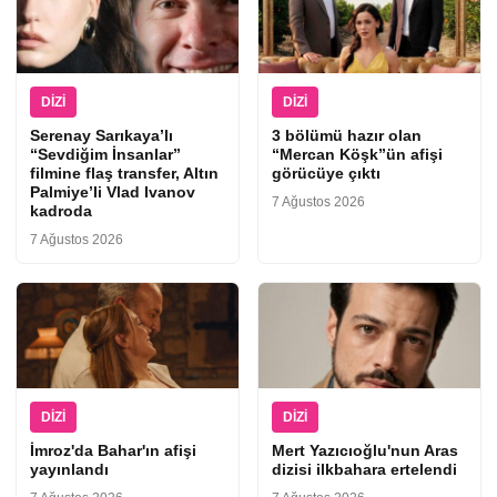
DIZI
DIZI
Serenay Sarıkaya’lı
3 bölümü hazır olan
“Sevdiğim İnsanlar”
“Mercan Köşk”ün afişi
filmine flaş transfer, Altın
görücüye çıktı
Palmiye’li Vlad Ivanov
7 Ağustos 2026
kadroda
7 Ağustos 2026
DIZI
DIZI
İmroz'da Bahar'ın afişi
Mert Yazıcıoğlu'nun Aras
yayınlandı
dizisi ilkbahara ertelendi