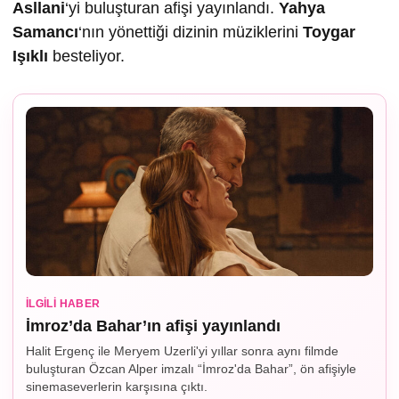
Asllani
‘yi buluşturan afişi yayınlandı.
Yahya
Samancı
‘nın yönettiği dizinin müziklerini
Toygar
I
ş
ıklı
besteliyor.
İLGILI HABER
İmroz’da Bahar’ın afişi yayınlandı
Halit Ergenç ile Meryem Uzerli'yi yıllar sonra aynı filmde
buluşturan Özcan Alper imzalı “İmroz'da Bahar”, ön afişiyle
sinemaseverlerin karşısına çıktı.