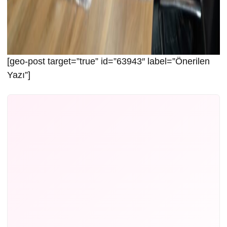
[geo-post target=”true” id=”63943″ label=”Önerilen
Yazı”]