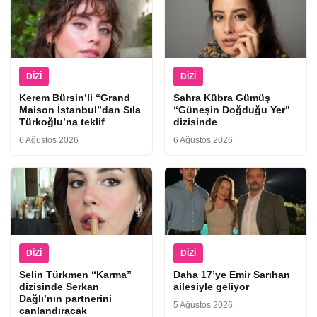
DIZI
DIZI
Kerem Bürsin’li “Grand
Sahra Kübra Gümüş
Maison İstanbul”dan Sıla
“Güneşin Doğduğu Yer”
Türkoğlu’na teklif
dizisinde
6 Ağustos 2026
6 Ağustos 2026
DIZI
DIZI
Selin Türkmen “Karma”
Daha 17’ye Emir Sarıhan
dizisinde Serkan
ailesiyle geliyor
Dağlı’nın partnerini
5 Ağustos 2026
canlandıracak