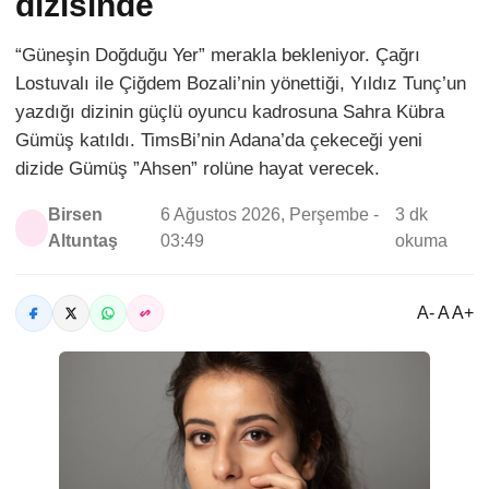
dizisinde
“Güneşin Doğduğu Yer” merakla bekleniyor. Çağrı
Lostuvalı ile Çiğdem Bozali’nin yönettiği, Yıldız Tunç’un
yazdığı dizinin güçlü oyuncu kadrosuna Sahra Kübra
Gümüş katıldı. TimsBi’nin Adana’da çekeceği yeni
dizide Gümüş ”Ahsen” rolüne hayat verecek.
Birsen
6 Ağustos 2026, Perşembe -
3 dk
Altuntaş
03:49
okuma
A- A A+