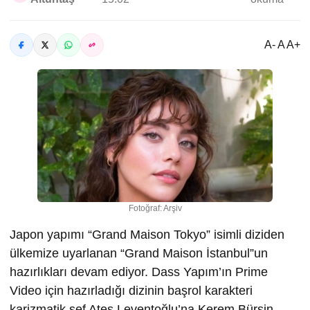
A- A A+
Fotoğraf: Arşiv
Japon yapımı “Grand Maison Tokyo” isimli diziden
ülkemize uyarlanan “Grand Maison İstanbul”un
hazırlıkları devam ediyor. Dass Yapım’ın Prime
Video için hazırladığı dizinin başrol karakteri
karizmatik şef Ateş Leventoğlu’na Kerem Bürsin