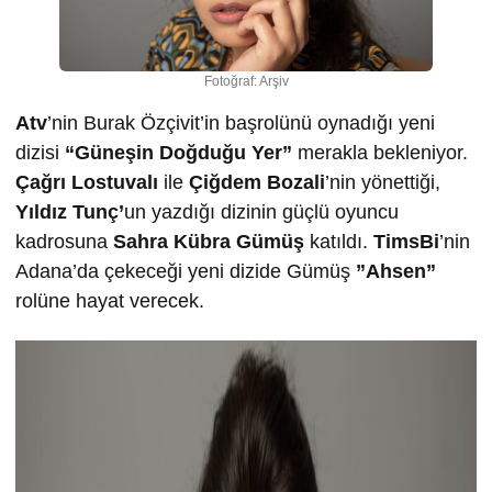
Fotoğraf: Arşiv
Atv
’nin Burak Özçivit’in başrolünü oynadığı yeni
dizisi
“Güneşin Doğduğu Yer”
merakla bekleniyor.
Çağrı Lostuvalı
ile
Çiğdem Bozali
’nin yönettiği,
Yıldız Tunç’
un yazdığı dizinin güçlü oyuncu
kadrosuna
Sahra Kübra Gümüş
katıldı.
TimsBi
’nin
Adana’da çekeceği yeni dizide Gümüş
”Ahsen”
rolüne hayat verecek.