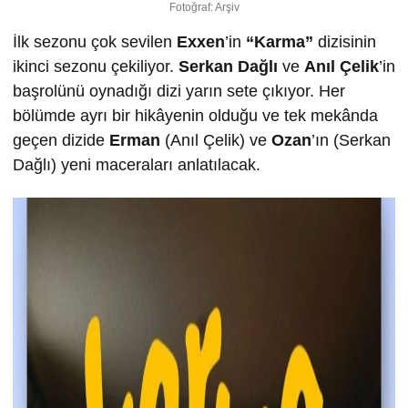
Fotoğraf: Arşiv
İlk sezonu çok sevilen
Exxen
’in
“Karma”
dizisinin
ikinci sezonu çekiliyor.
Serkan Dağlı
ve
Anıl Çelik
’in
başrolünü oynadığı dizi yarın sete çıkıyor. Her
bölümde ayrı bir hikâyenin olduğu ve tek mekânda
geçen dizide
Erman
(Anıl Çelik) ve
Ozan
’ın (Serkan
Dağlı) yeni maceraları anlatılacak.