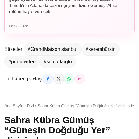
TimsBi’nin Adana’da çekeceği yeni dizide Gümüş ”Ahsen”
rolüne hayat verecek.
06.08.2026
Etiketler:
#GrandMaisonİstanbul
#kerembürsin
#primevideo
#sılatürkoğlu
Bu haberi paylaş:
Ana Sayfa › Dizi › Sahra Kübra Gümüş “Güneşin Doğduğu Yer” dizisinde
Sahra Kübra Gümüş
“Güneşin Doğduğu Yer”