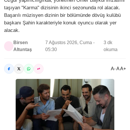
Özgür yapımcılığında, yönetmen Ömer Baykul imzasını
taşıyan "Karma" dizisinin ikinci sezonunda rol alacak.
Başarılı müzisyen dizinin bir bölümünde dövüş kulübü
başkanı Şahin karakteriyle konuk oyuncu olarak yer
alacak.
Birsen
7 Ağustos 2026, Cuma -
3 dk
Altuntaş
05:30
okuma
A- A A+