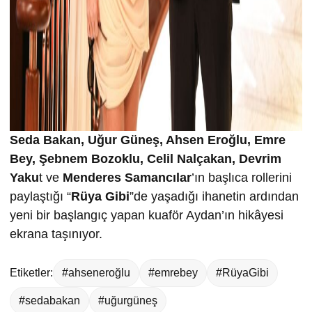
Seda Bakan, Uğur Güneş, Ahsen Eroğlu, Emre
Bey, Şebnem Bozoklu, Celil Nalçakan, Devrim
Yaku
t ve
Menderes Samancılar
’ın başlıca rollerini
paylaştığı “
Rüya Gibi
”de yaşadığı ihanetin ardından
yeni bir başlangıç yapan kuaför Aydan’ın hikâyesi
ekrana taşınıyor.
Etiketler:
#ahseneroğlu
#emrebey
#RüyaGibi
#sedabakan
#uğurgüneş