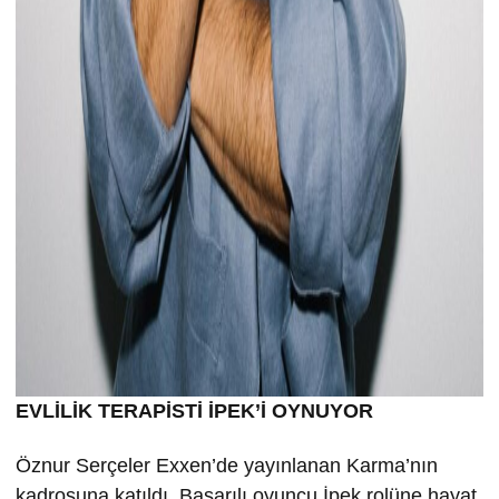
EVLİLİK TERAPİSTİ İPEK’İ OYNUYOR
Öznur Serçeler Exxen’de yayınlanan Karma’nın
kadrosuna katıldı. Başarılı oyuncu İpek rolüne hayat