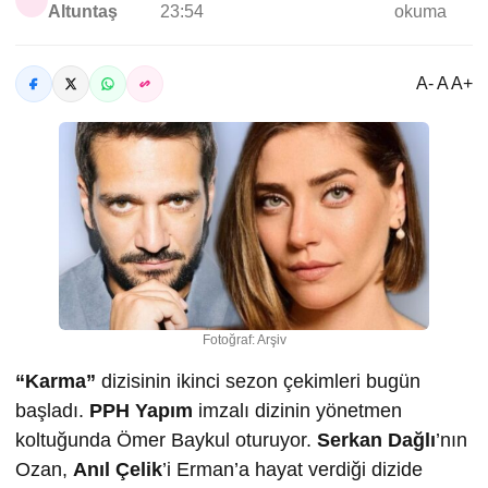
Altuntaş
23:54
okuma
A- A A+
Fotoğraf: Arşiv
“Karma”
dizisinin ikinci sezon çekimleri bugün
başladı.
PPH Yapım
imzalı dizinin yönetmen
koltuğunda Ömer Baykul oturuyor.
Serkan Dağlı
’nın
Ozan,
Anıl Çelik
’i Erman’a hayat verdiği dizide