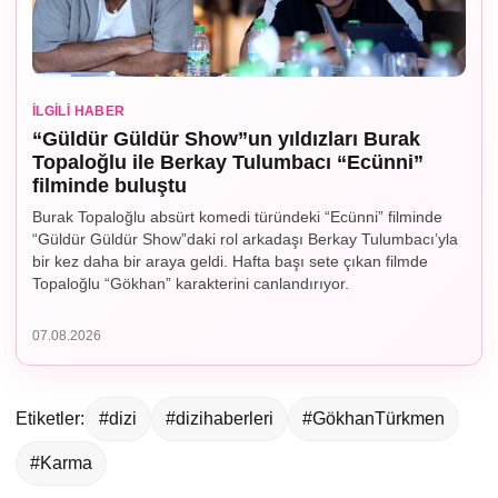
İLGILI HABER
“Güldür Güldür Show”un yıldızları Burak
Topaloğlu ile Berkay Tulumbacı “Ecünni”
filminde buluştu
Burak Topaloğlu absürt komedi türündeki “Ecünni” filminde
“Güldür Güldür Show”daki rol arkadaşı Berkay Tulumbacı’yla
bir kez daha bir araya geldi. Hafta başı sete çıkan filmde
Topaloğlu “Gökhan” karakterini canlandırıyor.
07.08.2026
Etiketler:
#dizi
#dizihaberleri
#GökhanTürkmen
#Karma