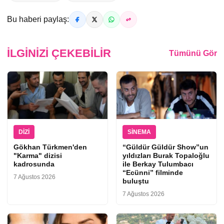
Bu haberi paylaş:
İLGINIZI ÇEKEBILIR
Tümünü Gör
DIZI
SINEMA
Gökhan Türkmen'den
“Güldür Güldür Show”un
"Karma" dizisi
yıldızları Burak Topaloğlu
kadrosunda
ile Berkay Tulumbacı
“Ecünni” filminde
7 Ağustos 2026
buluştu
7 Ağustos 2026