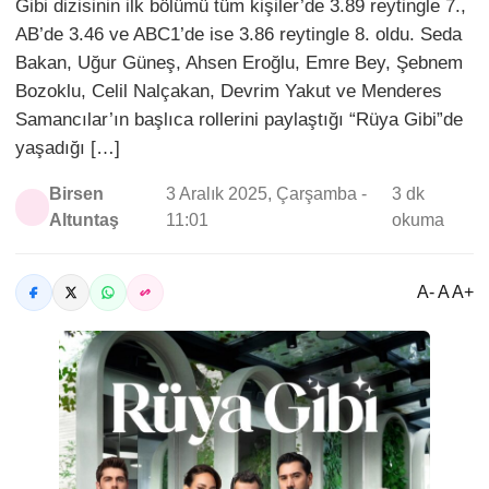
Gibi dizisinin ilk bölümü tüm kişiler’de 3.89 reytingle 7.,
AB’de 3.46 ve ABC1’de ise 3.86 reytingle 8. oldu. Seda
Bakan, Uğur Güneş, Ahsen Eroğlu, Emre Bey, Şebnem
Bozoklu, Celil Nalçakan, Devrim Yakut ve Menderes
Samancılar’ın başlıca rollerini paylaştığı “Rüya Gibi”de
yaşadığı […]
Birsen
3 Aralık 2025, Çarşamba -
3 dk
Altuntaş
11:01
okuma
A- A A+