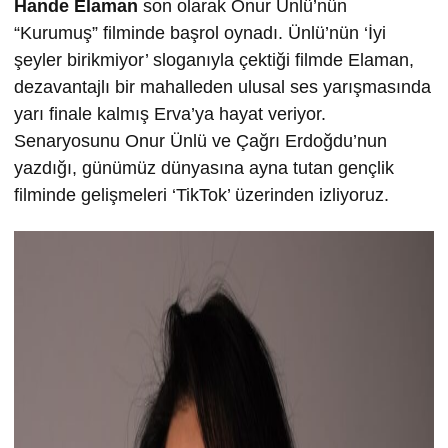
Hande Elaman
son olarak Onur Ünlü’nün
“Kurumuş” filminde başrol oynadı. Ünlü’nün ‘İyi
şeyler birikmiyor’ sloganıyla çektiği filmde Elaman,
dezavantajlı bir mahalleden ulusal ses yarışmasında
yarı finale kalmış Erva’ya hayat veriyor.
Senaryosunu Onur Ünlü ve Çağrı Erdoğdu’nun
yazdığı, günümüz dünyasına ayna tutan gençlik
filminde gelişmeleri ‘TikTok’ üzerinden izliyoruz.