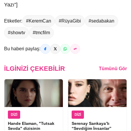
Yazı”]
Etiketler:
#KeremCan
#RüyaGibi
#sedabakan
#showtv
#tmcfilm
Bu haberi paylaş:
İLGINIZI ÇEKEBILIR
Tümünü Gör
DIZI
DIZI
Hande Elaman, "Tutsak
Serenay Sarıkaya’lı
Sevda" dizisinin
“Sevdiğim İnsanlar”