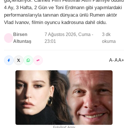
güçlendiriyor. Cannes Film Festivali Altın Palmiye ödüllü
4 Ay, 3 Hafta, 2 Gün ve Toni Erdmann gibi yapımlardaki
performanslarıyla tanınan dünyaca ünlü Rumen aktör
Vlad Ivanov, filmin oyuncu kadrosuna dahil oldu.
Birsen
7 Ağustos 2026, Cuma -
3 dk
Altuntaş
23:01
okuma
A- A A+
Fotoğraf: Arşiv