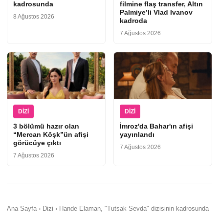
kadrosunda
filmine flaş transfer, Altın
Palmiye’li Vlad Ivanov
8 Ağustos 2026
kadroda
7 Ağustos 2026
DIZI
DIZI
3 bölümü hazır olan
İmroz'da Bahar'ın afişi
“Mercan Köşk”ün afişi
yayınlandı
görücüye çıktı
7 Ağustos 2026
7 Ağustos 2026
Ana Sayfa › Dizi › Hande Elaman, "Tutsak Sevda" dizisinin kadrosunda