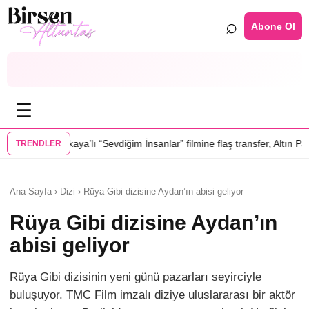
⌕
Abone Ol
☰
ı “Sevdiğim İnsanlar” filmine flaş transfer, Altın Palmiye’li Vlad Ivanov
TRENDLER
Ana Sayfa › Dizi › Rüya Gibi dizisine Aydan’ın abisi geliyor
Rüya Gibi dizisine Aydan’ın
abisi geliyor
Rüya Gibi dizisinin yeni günü pazarları seyirciyle
buluşuyor. TMC Film imzalı diziye uluslararası bir aktör