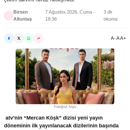
Birsen
7 Ağustos 2026, Cuma -
3 dk
Altuntaş
18:36
okuma
A- A A+
Fotoğraf: Arşiv
atv’nin “Mercan Köşk” dizisi yeni yayın
döneminin ilk yayınlanacak dizilerinin başında