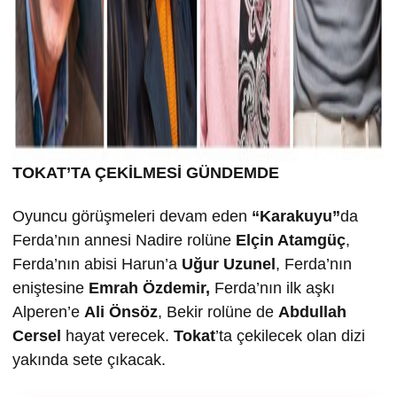
TOKAT’TA ÇEK
İLMESİ GÜNDEMDE
Oyuncu görüşmeleri devam eden
“Karakuyu”
da
Ferda’nın annesi Nadire rolüne
Elçin Atamgüç
,
Ferda’nın abisi Harun’a
U
ğur Uzunel
, Ferda’nın
eniştesine
Emrah Özdemir,
Ferda’nın ilk aşkı
Alperen’e
Ali Önsöz
, Bekir rolüne de
Abdullah
Cersel
hayat verecek.
Tokat
’ta çekilecek olan dizi
yakında sete çıkacak.