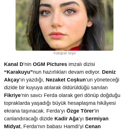
Fotoğraf: Arşiv
Kanal D
’nin
OGM Pictures
imzalı dizisi
“Karakuyu”
nun hazırlıkları devam ediyor.
Deniz
Akçay
’ın yazdığı,
Nezaket Coşkun
’un yöneteceği
dizide bir kuyuya atılarak öldürüldüğü sanılan
Fikriye
’nin savcı Ferda olarak geri dönüp doğduğu
topraklarda yaşadığı büyük hesaplaşma hikâyesi
ekrana taşınacak. Ferda’yı
Özge Törer
’in
canlandıracağı dizide
Kadir Ağa
’yı
Sermiyan
Midyat
, Ferda’nın babası Hamdi’yi
Cenan