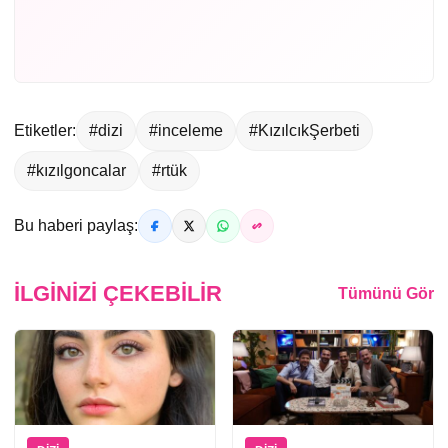
Etiketler:
#dizi
#inceleme
#KızılcıkŞerbeti
#kızılgoncalar
#rtük
Bu haberi paylaş:
İLGINIZI ÇEKEBILIR
Tümünü Gör