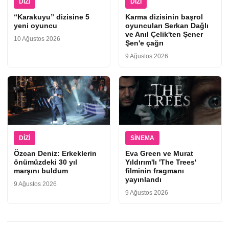
DIZI
DIZI
“Karakuyu” dizisine 5
Karma dizisinin başrol
yeni oyuncu
oyuncuları Serkan Dağlı
ve Anıl Çelik'ten Şener
10 Ağustos 2026
Şen'e çağrı
9 Ağustos 2026
DIZI
SINEMA
Özcan Deniz: Erkeklerin
Eva Green ve Murat
önümüzdeki 30 yıl
Yıldırım'lı 'The Trees'
marşını buldum
filminin fragmanı
yayınlandı
9 Ağustos 2026
9 Ağustos 2026