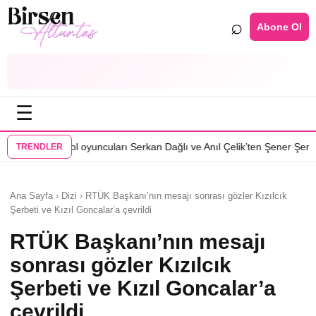
⌕
Abone Ol
☰
•
l oyuncuları Serkan Dağlı ve Anıl Çelik’ten Şener Şen’e çağrı
Özcan Den
TRENDLER
Ana Sayfa › Dizi › RTÜK Başkanı’nın mesajı sonrası gözler Kızılcık
Şerbeti ve Kızıl Goncalar’a çevrildi
RTÜK Başkanı’nın mesajı
sonrası gözler Kızılcık
Şerbeti ve Kızıl Goncalar’a
çevrildi