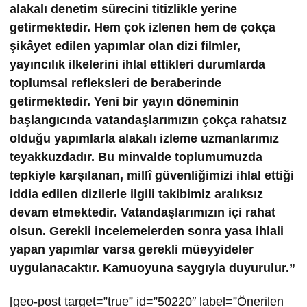
alakalı denetim sürecini titizlikle yerine
getirmektedir. Hem çok izlenen hem de çokça
şikâyet edilen yapımlar olan dizi filmler,
yayıncılık ilkelerini ihlal ettikleri durumlarda
toplumsal refleksleri de beraberinde
getirmektedir. Yeni bir yayın döneminin
başlangıcında vatandaşlarımızın çokça rahatsız
olduğu yapımlarla alakalı izleme uzmanlarımız
teyakkuzdadır. Bu minvalde toplumumuzda
tepkiyle karşılanan, millî güvenliğimizi ihlal ettiği
iddia edilen dizilerle ilgili takibimiz aralıksız
devam etmektedir. Vatandaşlarımızın içi rahat
olsun. Gerekli incelemelerden sonra yasa ihlali
yapan yapımlar varsa gerekli müeyyideler
uygulanacaktır. Kamuoyuna saygıyla duyurulur.”
[geo-post target=”true” id=”50220″ label=”Önerilen