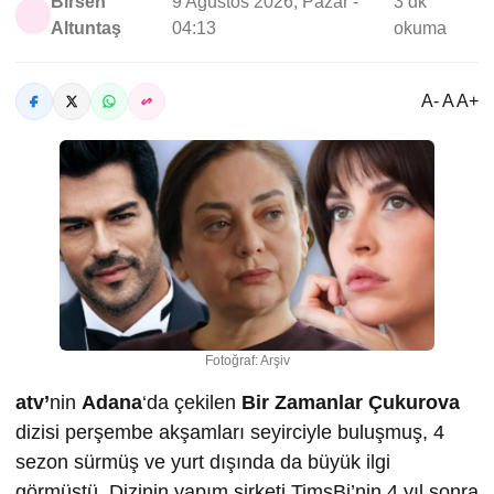
Birsen
9 Ağustos 2026, Pazar -
3 dk
Altuntaş
04:13
okuma
A- A A+
Fotoğraf: Arşiv
atv’
nin
Adana
‘da çekilen
Bir Zamanlar Çukurova
dizisi perşembe akşamları seyirciyle buluşmuş, 4
sezon sürmüş ve yurt dışında da büyük ilgi
görmüştü. Dizinin yapım şirketi TimsBi’nin 4 yıl sonra