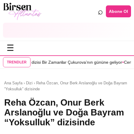
⌕
Abone Ol
☰
•
si Bir Zamanlar Çukurova’nın gününe geliyor
Cenan Çamyurdu Karakuy
TRENDLER
Ana Sayfa › Dizi › Reha Özcan, Onur Berk Arslanoğlu ve Doğa Bayram
“Yoksulluk” dizisinde
Reha Özcan, Onur Berk
Arslanoğlu ve Doğa Bayram
“Yoksulluk” dizisinde