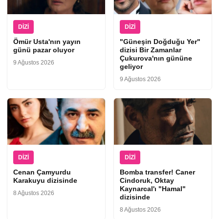
DIZI
DIZI
Ömür Usta'nın yayın
"Güneşin Doğduğu Yer"
günü pazar oluyor
dizisi Bir Zamanlar
Çukurova'nın gününe
9 Ağustos 2026
geliyor
9 Ağustos 2026
DIZI
DIZI
Cenan Çamyurdu
Bomba transfer! Caner
Karakuyu dizisinde
Cindoruk, Oktay
Kaynarcal'ı "Hamal"
8 Ağustos 2026
dizisinde
8 Ağustos 2026