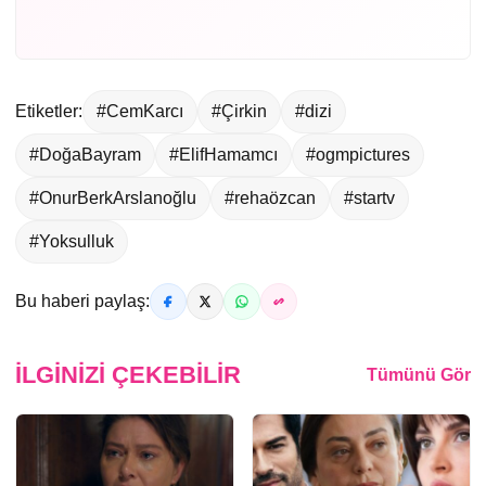
Etiketler:
#CemKarcı
#Çirkin
#dizi
#DoğaBayram
#ElifHamamcı
#ogmpictures
#OnurBerkArslanoğlu
#rehaözcan
#startv
#Yoksulluk
Bu haberi paylaş:
İLGINIZI ÇEKEBILIR
Tümünü Gör