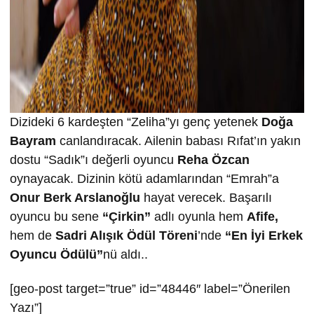
Dizideki 6 kardeşten “Zeliha”yı genç yetenek
Doğa
Bayram
canlandıracak. Ailenin babası Rıfat’ın yakın
dostu “Sadık”ı değerli oyuncu
Reha Özcan
oynayacak. Dizinin kötü adamlarından “Emrah”a
Onur Berk Arslanoğlu
hayat verecek. Başarılı
oyuncu bu sene
“Çirkin”
adlı oyunla hem
Afife,
hem de
Sadri Alışık Ödül Töreni
’nde
“En İyi Erkek
Oyuncu Ödülü”
nü aldı..
[geo-post target=”true” id=”48446″ label=”Önerilen
Yazı”]