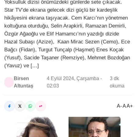
Yoksulluk dizisi önümüzdeki günlerde sete çıkacak.
Star TV’de ekrana gelecek dizi güçlü bir kardeşlik
hikâyesini ekrana taşıyacak. Cem Karcı’nın yönetmen
koltuğuna oturduğu, Selin Arapkirli, Ramazan Demirli,
Özgür Ağaoğlu ve Elif Hamamcı’nın yazdığı dizide
Hazal Subaşı (Azize), Kaan Mirac Sezen (Cemo), Ece
Bağcı (Fidan), Turgut Tunçalp (Haşmet) Enes Koçak
(Yusuf), Sacide Taşaner (Remziye), Mehmet Bozdoğan
(Yavuz) ve […]
Birsen
4 Eylül 2024, Çarşamba -
3 dk
Altuntaş
02:03
okuma
A- A A+