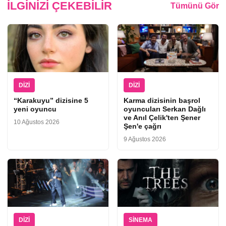
İLGINIZI ÇEKEBILIR
Tümünü Gör
DIZI
DIZI
“Karakuyu” dizisine 5
Karma dizisinin başrol
yeni oyuncu
oyuncuları Serkan Dağlı
ve Anıl Çelik'ten Şener
10 Ağustos 2026
Şen'e çağrı
9 Ağustos 2026
DIZI
SINEMA