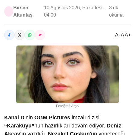
Birsen
10 Ağustos 2026, Pazartesi -
3 dk
Altuntaş
04:00
okuma
A- A A+
Fotoğraf: Arşiv
Kanal D
’nin
OGM Pictures
imzalı dizisi
“Karakuyu”
nun hazırlıkları devam ediyor.
Deniz
Akçay
’ın yazdığı,
Nezaket Coşkun
’un yöneteceği