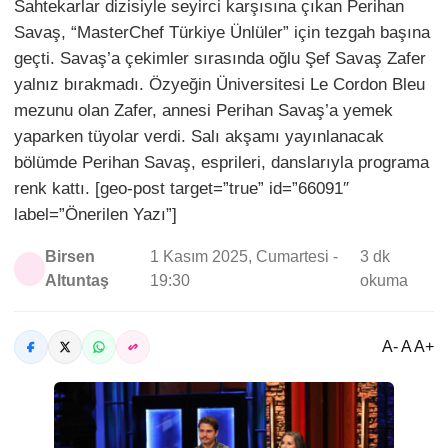
Sahtekarlar dizisiyle seyirci karşısına çıkan Perihan
Savaş, “MasterChef Türkiye Ünlüler” için tezgah başına
geçti. Savaş’a çekimler sırasında oğlu Şef Savaş Zafer
yalnız bırakmadı. Özyeğin Üniversitesi Le Cordon Bleu
mezunu olan Zafer, annesi Perihan Savaş’a yemek
yaparken tüyolar verdi. Salı akşamı yayınlanacak
bölümde Perihan Savaş, esprileri, danslarıyla programa
renk kattı. [geo-post target=”true” id=”66091″
label=”Önerilen Yazı”]
Birsen
1 Kasım 2025, Cumartesi -
3 dk
Altuntaş
19:30
okuma
A- A A+