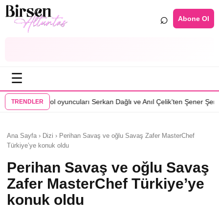
⌕
Abone Ol
☰
•
l oyuncuları Serkan Dağlı ve Anıl Çelik’ten Şener Şen’e çağrı
Özcan De
TRENDLER
Ana Sayfa › Dizi › Perihan Savaş ve oğlu Savaş Zafer MasterChef
Türkiye’ye konuk oldu
Perihan Savaş ve oğlu Savaş
Zafer MasterChef Türkiye’ye
konuk oldu