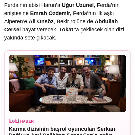
Ferda’nın abisi Harun’a
U
ğur Uzunel
, Ferda’nın
eniştesine
Emrah Özdemir,
Ferda’nın ilk aşkı
Alperen’e
Ali Önsöz
, Bekir rolüne de
Abdullah
Cersel
hayat verecek.
Tokat
’ta çekilecek olan dizi
yakında sete çıkacak.
İLGILI HABER
Karma dizisinin başrol oyuncuları Serkan