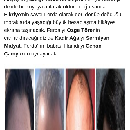
dizide bir kuyuya atılarak öldürüldüğü sanılan
Fikriye
’nin savcı Ferda olarak geri dönüp doğduğu
topraklarda yaşadığı büyük hesaplaşma hikâyesi
ekrana taşınacak. Ferda’yı
Özge Törer
’in
canlandıracağı dizide
Kadir Ağa
’yı
Sermiyan
Midyat
, Ferda’nın babası Hamdi’yi
Cenan
Çamyurdu
oynayacak.