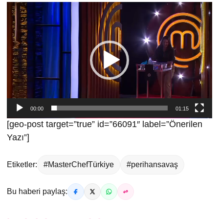
Video
oynatıcı
00:00
01:15
[geo-post target=”true” id=”66091″ label=”Önerilen
Yazı”]
Etiketler:
#MasterChefTürkiye
#perihansavaş
Bu haberi paylaş: