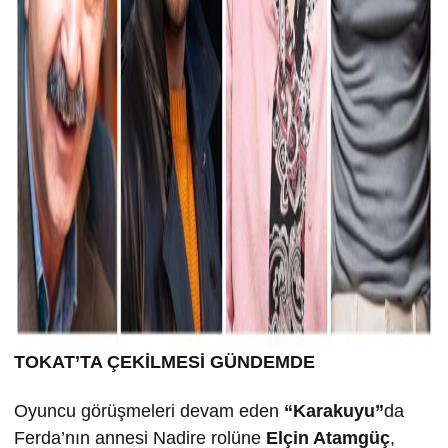
TOKAT’TA ÇEK
İLMESİ GÜNDEMDE
Oyuncu görüşmeleri devam eden
“Karakuyu”
da
Ferda’nın annesi Nadire rolüne
Elçin Atamgüç
,