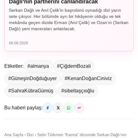
Dağlı’nın partnerini canlandıracak
Serkan Dağlı ve Anıl Çelik’in başrolünü oynadığı dizi yarın
sete çıkıyor. Her bölümde ayrı bir hikâyenin olduğu ve tek
mekânda geçen dizide Erman (Anıl Çelik) ve Ozan’ın (Serkan
Dağlı) yeni maceraları anlatılacak.
06.08.2026
Etiketler:
#almanya
#ÇiğdemBozali
#GüneşinDoğduğuyer
#KenanDoğanCiniviz
#SahraKübraGümüş
#sibeltaşçıoğlu
Bu haberi paylaş:
Ana Sayfa › Dizi › Selin Türkmen “Karma” dizisinde Serkan Dağlı’nın