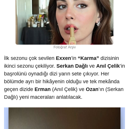
Fotoğraf: Arşiv
İlk sezonu çok sevilen
Exxen
’in
“Karma”
dizisinin
ikinci sezonu çekiliyor.
Serkan Dağlı
ve
Anıl Çelik
’in
başrolünü oynadığı dizi yarın sete çıkıyor. Her
bölümde ayrı bir hikâyenin olduğu ve tek mekânda
geçen dizide
Erman
(Anıl Çelik) ve
Ozan
’ın (Serkan
Dağlı) yeni maceraları anlatılacak.