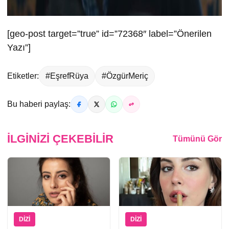
[geo-post target=”true” id=”72368″ label=”Önerilen
Yazı”]
Etiketler:
#EşrefRüya
#ÖzgürMeriç
Bu haberi paylaş:
İLGINIZI ÇEKEBILIR
Tümünü Gör
DIZI
DIZI