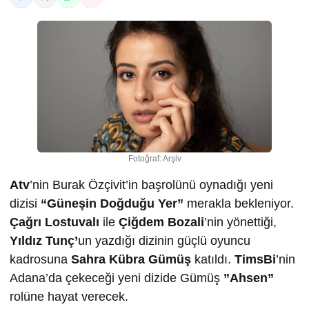
Fotoğraf: Arşiv
Atv
’nin Burak Özçivit’in başrolünü oynadığı yeni
dizisi
“Güneşin Doğduğu Yer”
merakla bekleniyor.
Çağrı Lostuvalı
ile
Çiğdem Bozali
’nin yönettiği,
Yıldız Tunç’
un yazdığı dizinin güçlü oyuncu
kadrosuna
Sahra Kübra Gümüş
katıldı.
TimsBi
’nin
Adana’da çekeceği yeni dizide Gümüş
”Ahsen”
rolüne hayat verecek.