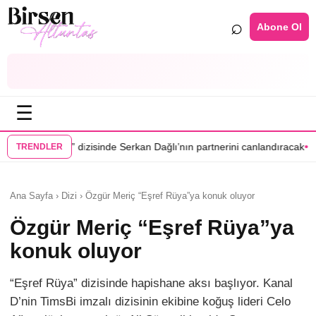
⌕
Abone Ol
☰
•
nde Serkan Dağlı’nın partnerini canlandıracak
Daha 17’ye Emir Sarıhan
TRENDLER
Ana Sayfa › Dizi › Özgür Meriç “Eşref Rüya”ya konuk oluyor
Özgür Meriç “Eşref Rüya”ya
konuk oluyor
“Eşref Rüya” dizisinde hapishane aksı başlıyor. Kanal
D’nin TimsBi imzalı dizisinin ekibine koğuş lideri Celo