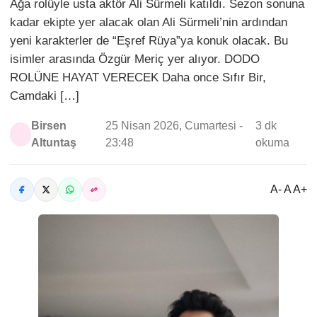
Ağa rolüyle usta aktör Ali Sürmeli katıldı. Sezon sonuna
kadar ekipte yer alacak olan Ali Sürmeli’nin ardından
yeni karakterler de “Eşref Rüya”ya konuk olacak. Bu
isimler arasında Özgür Meriç yer alıyor. DODO
ROLÜNE HAYAT VERECEK Daha once Sıfır Bir,
Camdaki […]
Birsen
25 Nisan 2026, Cumartesi -
3 dk
Altuntaş
23:48
okuma
A- A A+