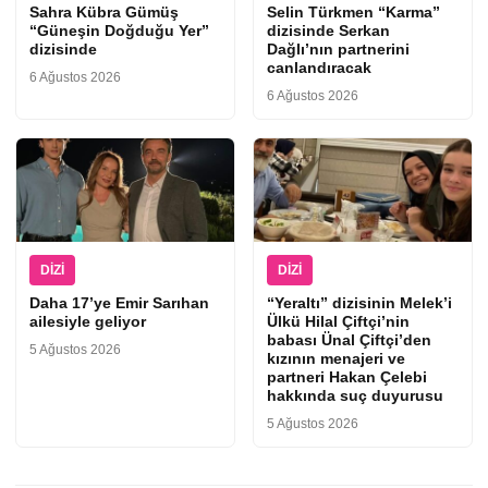
Sahra Kübra Gümüş
Selin Türkmen “Karma”
“Güneşin Doğduğu Yer”
dizisinde Serkan
dizisinde
Dağlı’nın partnerini
canlandıracak
6 Ağustos 2026
6 Ağustos 2026
DIZI
DIZI
Daha 17’ye Emir Sarıhan
“Yeraltı” dizisinin Melek’i
ailesiyle geliyor
Ülkü Hilal Çiftçi’nin
babası Ünal Çiftçi’den
5 Ağustos 2026
kızının menajeri ve
partneri Hakan Çelebi
hakkında suç duyurusu
5 Ağustos 2026