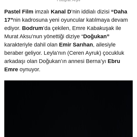
Fotoğraf: Arşiv
Pastel Film
imzalı
Kanal D
’nin iddialı dizisi
“Daha
17”
nin kadrosuna yeni oyuncular katılmaya devam
ediyor.
Bodrum
’da çekilen, Emre Kabakuşak ile
Murat Aksu’nun yönettiği diziye “
Doğukan”
karakteriyle dahil olan
Emir Sarıhan
, ailesiyle
beraber geliyor. Leyla’nın (Ceren Ayruk) çocukluk
arkadaşı olan Doğukan’ın annesi Berna’yı
Ebru
Emre
oynuyor.