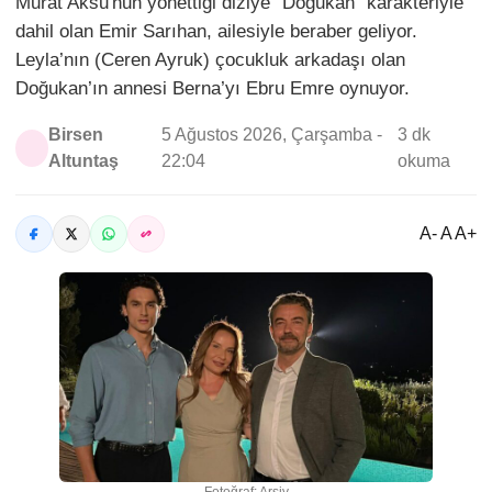
Murat Aksu'nun yönettiği diziye “Doğukan” karakteriyle
dahil olan Emir Sarıhan, ailesiyle beraber geliyor.
Leyla’nın (Ceren Ayruk) çocukluk arkadaşı olan
Doğukan’ın annesi Berna’yı Ebru Emre oynuyor.
Birsen
5 Ağustos 2026, Çarşamba -
3 dk
Altuntaş
22:04
okuma
A- A A+