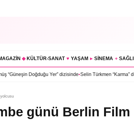
MAGAZİN
◆
KÜLTÜR-SANAT
♥
YAŞAM
▸
SİNEMA
+
SAĞL
Doğduğu Yer” dizisinde
•
Selin Türkmen “Karma” dizisinde Serkan
 yolcusu
be günü Berlin Film