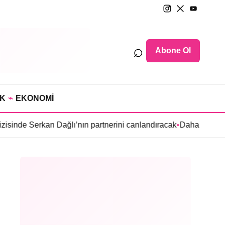
⌕
Abone Ol
IK
⌁
EKONOMİ
 Dağlı’nın partnerini canlandıracak
•
Daha 17’ye Emir Sarıhan ai