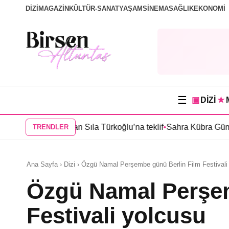
DİZİ
MAGAZİN
KÜLTÜR-SANAT
YAŞAM
SİNEMA
SAĞLIK
EKONOMİ
☰
▣
DİZİ
★
nbul”dan Sıla Türkoğlu’na teklif
•
Sahra Kübra Gümüş “Güneşin 
TRENDLER
Ana Sayfa › Dizi › Özgü Namal Perşembe günü Berlin Film Festivali
Özgü Namal Perşem
Festivali yolcusu