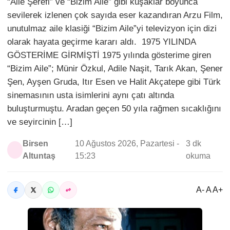
“Aile Şerefi” ve “Bizim Aile” gibi kuşaklar boyunca
sevilerek izlenen çok sayıda eser kazandıran Arzu Film,
unutulmaz aile klasiği “Bizim Aile”yi televizyon için dizi
olarak hayata geçirme kararı aldı. 1975 YILINDA
GÖSTERİME GİRMİŞTİ 1975 yılında gösterime giren
“Bizim Aile”; Münir Özkul, Adile Naşit, Tarık Akan, Şener
Şen, Ayşen Gruda, Itır Esen ve Halit Akçatepe gibi Türk
sinemasının usta isimlerini aynı çatı altında
buluşturmuştu. Aradan geçen 50 yıla rağmen sıcaklığını
ve seyircinin […]
Birsen
10 Ağustos 2026, Pazartesi -
3 dk
Altuntaş
15:23
okuma
A- A A+