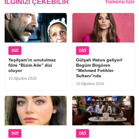
İLGINIZI ÇEKEBILIR
Tümünü Gör
DIZI
DIZI
Yeşilçam’ın unutulmaz
Gülşah Hatun geliyor!
filmi “Bizim Aile” dizi
Begüm Birgören
oluyor
“Mehmed Fetihler
Sultanı”nda
10 Ağustos 2026
10 Ağustos 2026
DIZI
DIZI