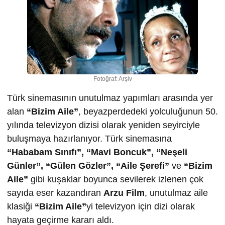
Fotoğraf: Arşiv
Türk sinemasının unutulmaz yapımları arasında yer
alan
“Bizim Aile”
, beyazperdedeki yolculuğunun 50.
yılında televizyon dizisi olarak yeniden seyirciyle
buluşmaya hazırlanıyor. Türk sinemasına
“Hababam Sınıfı”, “Mavi Boncuk”, “Neşeli
Günler”, “Gülen Gözler”, “Aile Şerefi”
ve
“Bizim
Aile”
gibi kuşaklar boyunca sevilerek izlenen çok
sayıda eser kazandıran
Arzu Film
, unutulmaz aile
klasiği
“Bizim Aile”
yi televizyon için dizi olarak
hayata geçirme kararı aldı.