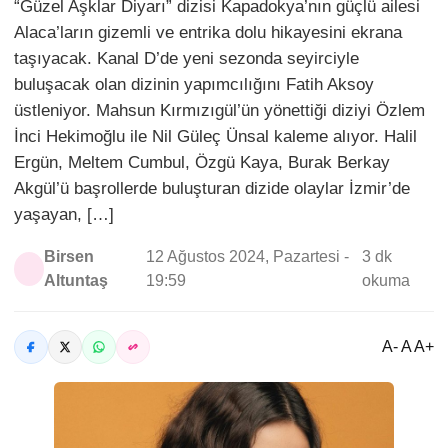
“Güzel Aşklar Diyarı” dizisi Kapadokya’nın güçlü ailesi
Alaca’ların gizemli ve entrika dolu hikayesini ekrana
taşıyacak. Kanal D’de yeni sezonda seyirciyle
buluşacak olan dizinin yapımcılığını Fatih Aksoy
üstleniyor. Mahsun Kırmızıgül’ün yönettiği diziyi Özlem
İnci Hekimoğlu ile Nil Güleç Ünsal kaleme alıyor. Halil
Ergün, Meltem Cumbul, Özgü Kaya, Burak Berkay
Akgül’ü başrollerde buluşturan dizide olaylar İzmir’de
yaşayan, […]
Birsen
12 Ağustos 2024, Pazartesi -
3 dk
Altuntaş
19:59
okuma
A- A A+