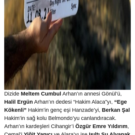
Dizide
Meltem Cumbul
Arhan’ın annesi Gönül’ü,
Halil Ergün
Arhan’ın dedesi “Hakim Alaca”yı,
“Ege
Kökenli”
Hakim’in genç eşi Hanzade’yi,
Berkan Şal
Hakim’in sağ kolu Belmondo’yu canlandıracak.
Arhan’ın kardeşleri Cihangir’i
Özgür Emre Yıldırım
,
Cemal’i
Yiğit Yapıcı
ve Alara’yı ise
Işıltı Su Alyanak