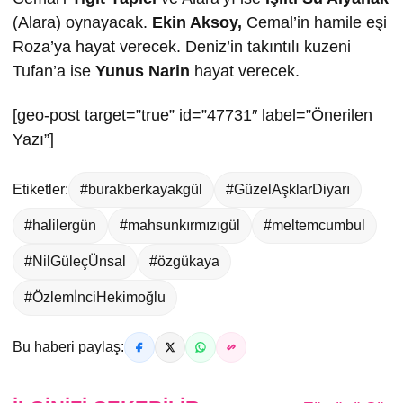
(Alara) oynayacak.
Ekin Aksoy,
Cemal’in hamile eşi
Roza’ya hayat verecek. Deniz’in takıntılı kuzeni
Tufan’a ise
Yunus Narin
hayat verecek.
[geo-post target=”true” id=”47731″ label=”Önerilen
Yazı”]
Etiketler:
#burakberkayakgül
#GüzelAşklarDiyarı
#halilergün
#mahsunkırmızıgül
#meltemcumbul
#NilGüleçÜnsal
#özgükaya
#ÖzlemİnciHekimoğlu
Bu haberi paylaş: