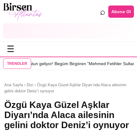
⌕
Abone Ol
☰
•
iyor! Begüm Birgören “Mehmed Fetihler Sultanı”nda
“Karakuyu” dizisin
TRENDLER
Ana Sayfa › Dizi › Özgü Kaya Güzel Aşklar Diyarı’nda Alaca ailesinin
gelini doktor Deniz’i oynuyor
Özgü Kaya Güzel Aşklar
Diyarı’nda Alaca ailesinin
gelini doktor Deniz’i oynuyor