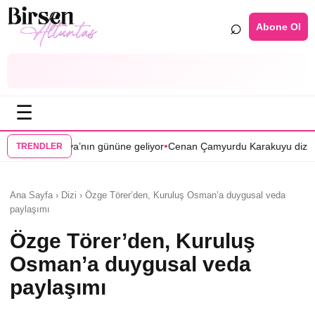
⌕
Abone Ol
☰
•
•
ukurova’nın gününe geliyor
Cenan Çamyurdu Karakuyu dizisinde
Bomb
TRENDLER
Ana Sayfa › Dizi › Özge Törer’den, Kuruluş Osman’a duygusal veda
paylaşımı
Özge Törer’den, Kuruluş
Osman’a duygusal veda
paylaşımı