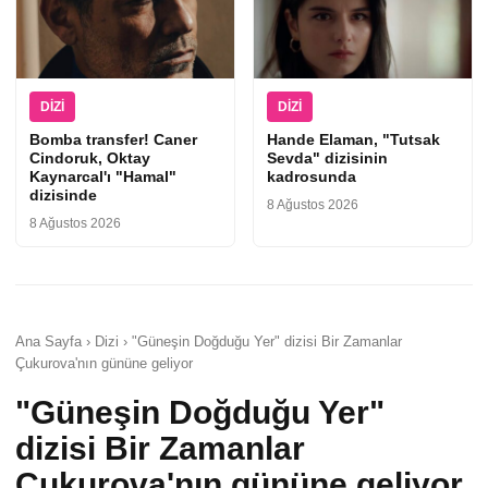
DIZI
DIZI
Bomba transfer! Caner
Hande Elaman, "Tutsak
Cindoruk, Oktay
Sevda" dizisinin
Kaynarcal'ı "Hamal"
kadrosunda
dizisinde
8 Ağustos 2026
8 Ağustos 2026
Ana Sayfa › Dizi › "Güneşin Doğduğu Yer" dizisi Bir Zamanlar
Çukurova'nın gününe geliyor
"Güneşin Doğduğu Yer"
dizisi Bir Zamanlar
Çukurova'nın gününe geliyor