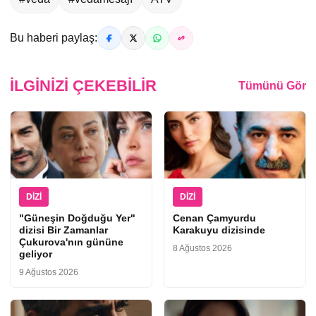
Bu haberi paylaş:
İLGINIZI ÇEKEBILIR
Tümünü Gör
DIZI
DIZI
"Güneşin Doğduğu Yer"
Cenan Çamyurdu
dizisi Bir Zamanlar
Karakuyu dizisinde
Çukurova'nın gününe
8 Ağustos 2026
geliyor
9 Ağustos 2026