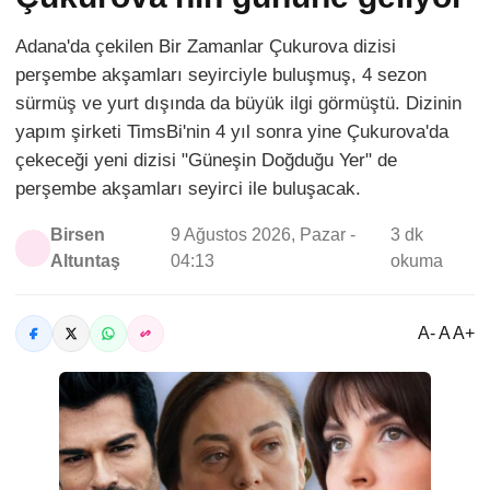
Adana'da çekilen Bir Zamanlar Çukurova dizisi
perşembe akşamları seyirciyle buluşmuş, 4 sezon
sürmüş ve yurt dışında da büyük ilgi görmüştü. Dizinin
yapım şirketi TimsBi'nin 4 yıl sonra yine Çukurova'da
çekeceği yeni dizisi "Güneşin Doğduğu Yer" de
perşembe akşamları seyirci ile buluşacak.
Birsen
9 Ağustos 2026, Pazar -
3 dk
Altuntaş
04:13
okuma
A- A A+