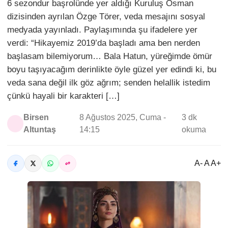
6 sezondur başrolünde yer aldığı Kuruluş Osman
dizisinden ayrılan Özge Törer, veda mesajını sosyal
medyada yayınladı. Paylaşımında şu ifadelere yer
verdi: “Hikayemiz 2019’da başladı ama ben nerden
başlasam bilemiyorum… Bala Hatun, yüreğimde ömür
boyu taşıyacağım derinlikte öyle güzel yer edindi ki, bu
veda sana değil ilk göz ağrım; senden helallik istedim
çünkü hayali bir karakteri […]
Birsen
8 Ağustos 2025, Cuma -
3 dk
Altuntaş
14:15
okuma
A- A A+