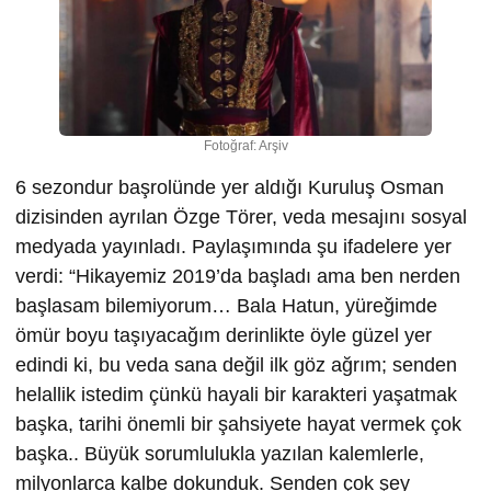
Fotoğraf: Arşiv
6 sezondur başrolünde yer aldığı Kuruluş Osman
dizisinden ayrılan Özge Törer, veda mesajını sosyal
medyada yayınladı. Paylaşımında şu ifadelere yer
verdi: “Hikayemiz 2019’da başladı ama ben nerden
başlasam bilemiyorum… Bala Hatun, yüreğimde
ömür boyu taşıyacağım derinlikte öyle güzel yer
edindi ki, bu veda sana değil ilk göz ağrım; senden
helallik istedim çünkü hayali bir karakteri yaşatmak
başka, tarihi önemli bir şahsiyete hayat vermek çok
başka.. Büyük sorumlulukla yazılan kalemlerle,
milyonlarca kalbe dokunduk. Senden çok şey