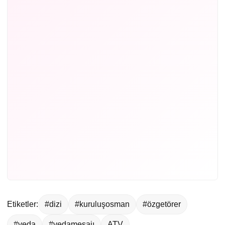
Etiketler:
#dizi
#kuruluşosman
#özgetörer
#veda
#vedamesajı
ATV