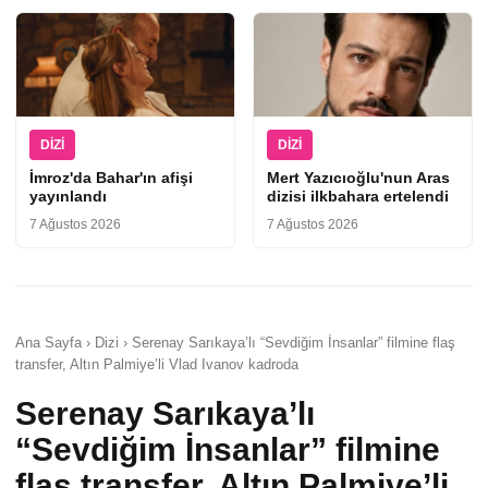
DIZI
DIZI
İmroz'da Bahar'ın afişi
Mert Yazıcıoğlu'nun Aras
yayınlandı
dizisi ilkbahara ertelendi
7 Ağustos 2026
7 Ağustos 2026
Ana Sayfa › Dizi › Serenay Sarıkaya’lı “Sevdiğim İnsanlar” filmine flaş
transfer, Altın Palmiye’li Vlad Ivanov kadroda
Serenay Sarıkaya’lı
“Sevdiğim İnsanlar” filmine
flaş transfer, Altın Palmiye’li