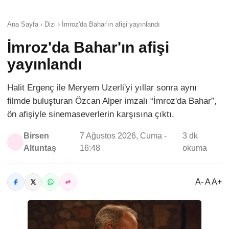
Ana Sayfa › Dizi › İmroz'da Bahar'ın afişi yayınlandı
İmroz'da Bahar'ın afişi
yayınlandı
Halit Ergenç ile Meryem Uzerli'yi yıllar sonra aynı
filmde buluşturan Özcan Alper imzalı “İmroz'da Bahar”,
ön afişiyle sinemaseverlerin karşısına çıktı.
Birsen
7 Ağustos 2026, Cuma -
3 dk
Altuntaş
16:48
okuma
A- A A+