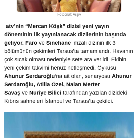
Fotoğraf: Arşiv
atv’nin “Mercan Köşk” dizisi yeni yayın
döneminin ilk yayınlanacak dizilerinin başında
geliyor.
Faro
ve
Sinehane
imzalı dizinin ilk 3
bölümünün çekimleri Tarsus’ta tamamlandı. Havanın
çok sıcak olması nedeniyle sete ara verildi. Ekibin
yeni çekim takvimi henüz netleşmedi. Öyküsü
Ahunur Serdaro
ğ
lu
‘na ait olan, senaryosu
Ahunur
Serdaro
ğ
lu, Atilla Özel, Nalan Merter
Sava
ş
ve
Nuriye Bilici
tarafından yazılan dizideki
Kıbrıs sahneleri İstanbul ve Tarsus’ta çekildi.