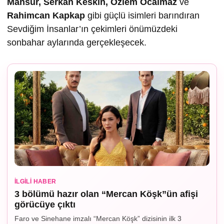
Mansur, Serkan Keskin, Özlem Öcalmaz
ve
Rahimcan Kapkap
gibi güçlü isimleri barındıran
Sevdiğim İnsanlar’ın çekimleri önümüzdeki
sonbahar aylarında gerçekleşecek.
İLGILI HABER
3 bölümü hazır olan “Mercan Köşk”ün afişi
görücüye çıktı
Faro ve Sinehane imzalı “Mercan Köşk” dizisinin ilk 3