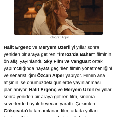
Fotoğraf: Arşiv
Halit Ergenç
ve
Meryem Uzerli
‘yi yıllar sonra
yeniden bir araya getiren
“İmroz’da Bahar”
filminin
ön afişi yayınlandı.
Sky Film
ve
Vanguart
ortak
yapımcılığında hayata geçirilen filmin yönetmenliğini
ve senaristliğini
Özcan Alper
yapıyor. Filmin ana
afişinin ise önümüzdeki günlerde yayınlanması
planlanıyor.
Halit Ergenç
ve
Meryem Uzerli
‘yi yıllar
sonra yeniden bir araya getiren film, sinema
severlerde büyük heyecan yarattı. Çekimleri
Gökçeada
‘da tamamlanan film, adada yolları