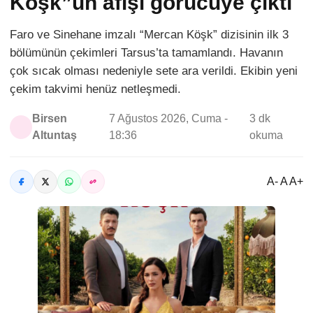
Köşk”ün afişi görücüye çıktı
Faro ve Sinehane imzalı “Mercan Köşk” dizisinin ilk 3
bölümünün çekimleri Tarsus’ta tamamlandı. Havanın
çok sıcak olması nedeniyle sete ara verildi. Ekibin yeni
çekim takvimi henüz netleşmedi.
Birsen
7 Ağustos 2026, Cuma -
3 dk
Altuntaş
18:36
okuma
A- A A+