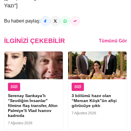
Yazı”]
Bu haberi paylaş:
İLGINIZI ÇEKEBILIR
Tümünü Gör
DIZI
DIZI
Serenay Sarıkaya’lı
3 bölümü hazır olan
“Sevdiğim İnsanlar”
“Mercan Köşk”ün afişi
filmine flaş transfer, Altın
görücüye çıktı
Palmiye’li Vlad Ivanov
7 Ağustos 2026
kadroda
7 Ağustos 2026