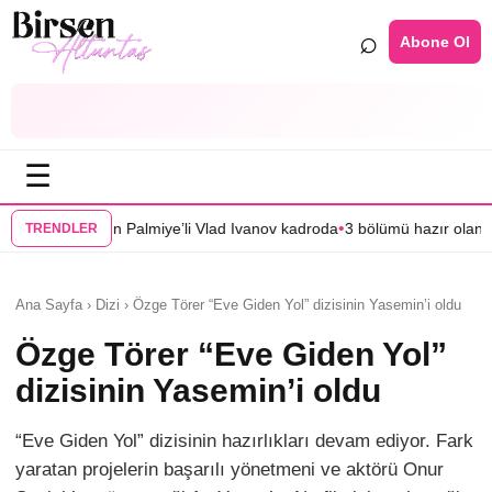
⌕
Abone Ol
☰
•
ye’li Vlad Ivanov kadroda
3 bölümü hazır olan “Mercan Köşk”ün afişi gör
TRENDLER
Ana Sayfa › Dizi › Özge Törer “Eve Giden Yol” dizisinin Yasemin’i oldu
Özge Törer “Eve Giden Yol”
dizisinin Yasemin’i oldu
“Eve Giden Yol” dizisinin hazırlıkları devam ediyor. Fark
yaratan projelerin başarılı yönetmeni ve aktörü Onur