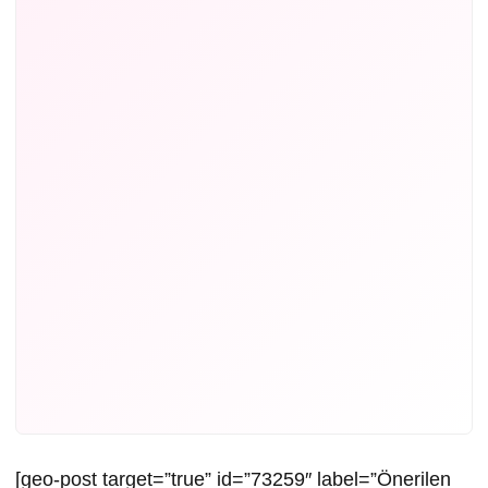
[geo-post target=”true” id=”73259″ label=”Önerilen