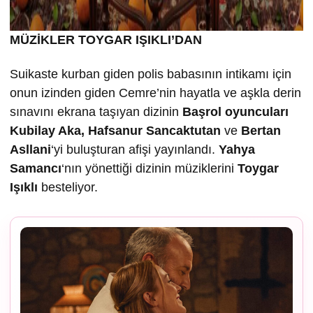
MÜZİKLER TOYGAR IŞIKLI’DAN
Suikaste kurban giden polis babasının intikamı için
onun izinden giden Cemre’nin hayatla ve aşkla derin
sınavını ekrana taşıyan dizinin
Ba
şrol oyuncuları
Kubilay Aka, Hafsanur Sancaktutan
ve
Bertan
Asllani
‘yi buluşturan afişi yayınlandı.
Yahya
Samancı
‘nın yönettiği dizinin müziklerini
Toygar
I
ş
ıklı
besteliyor.