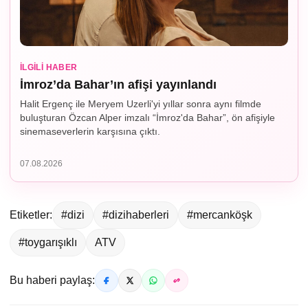
İLGILI HABER
İmroz’da Bahar’ın afişi yayınlandı
Halit Ergenç ile Meryem Uzerli'yi yıllar sonra aynı filmde
buluşturan Özcan Alper imzalı “İmroz'da Bahar”, ön afişiyle
sinemaseverlerin karşısına çıktı.
07.08.2026
Etiketler:
#dizi
#dizihaberleri
#mercanköşk
#toygarışıklı
ATV
Bu haberi paylaş: