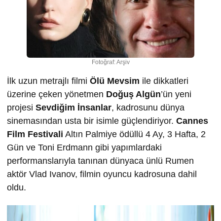
Fotoğraf: Arşiv
İlk uzun metrajlı filmi
Ölü Mevsim
ile dikkatleri
üzerine çeken yönetmen
Doğuş Algün
’ün yeni
projesi
Sevdiğim İnsanlar
, kadrosunu dünya
sinemasından usta bir isimle güçlendiriyor.
Cannes
Film Festivali
Altın Palmiye ödüllü 4 Ay, 3 Hafta, 2
Gün ve Toni Erdmann gibi yapımlardaki
performanslarıyla tanınan dünyaca ünlü Rumen
aktör Vlad Ivanov, filmin oyuncu kadrosuna dahil
oldu.