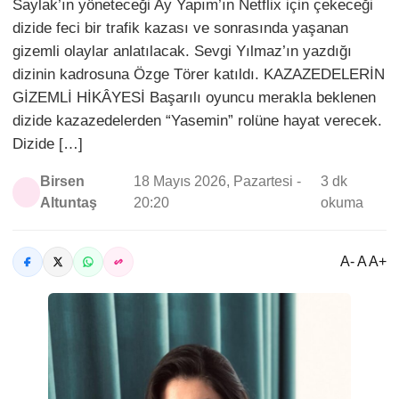
Saylak’ın yöneteceği Ay Yapım’ın Netflix için çekeceği
dizide feci bir trafik kazası ve sonrasında yaşanan
gizemli olaylar anlatılacak. Sevgi Yılmaz’ın yazdığı
dizinin kadrosuna Özge Törer katıldı. KAZAZEDELERİN
GİZEMLİ HİKÂYESİ Başarılı oyuncu merakla beklenen
dizide kazazedelerden “Yasemin” rolüne hayat verecek.
Dizide […]
Birsen
18 Mayıs 2026, Pazartesi -
3 dk
Altuntaş
20:20
okuma
A- A A+