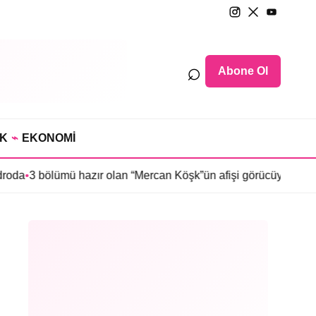
⌕
Abone Ol
IK
⌁
EKONOMİ
ümü hazır olan “Mercan Köşk”ün afişi görücüye çıktı
•
İmroz’da Ba