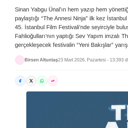
Sinan Yabgu Ünal’ın hem yazıp hem yönettiği
paylaştığı “The Annesi Ninja” ilk kez İstanb
45. İstanbul Film Festivali’nde seyirciyle bul
Fahlioğulları’nın yaptığı Sev Yapım imzalı Th
gerçekleşecek festivalin “Yeni Bakışlar” ya
Birsen Altuntaş
23 Mart 2026, Pazartesi - 13:39
3 