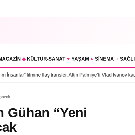
MAGAZİN
◆
KÜLTÜR-SANAT
♥
YAŞAM
▸
SİNEMA
+
SAĞL
filmine flaş transfer, Altın Palmiye’li Vlad Ivanov kadroda
•
3 böl
ışacak
ih Gühan “Yeni
cak