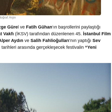
toğraf: Arşiv
zge Güre
l ve
Fatih Gühan
‘ın başrollerini paylaştığı
t Vakfı
(İKSV) tarafından düzenlenen 45.
İstanbul Film
Alper Aydın
ve
Salih Fahlioğulları
’nın yaptığı
Sev
 tarihleri arasında gerçekleşecek festivalin
“Yeni