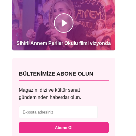
Sihirli Annem Periler Okulu filmi vizyonda
BÜLTENIMIZE ABONE OLUN
Magazin, dizi ve kültür sanat
gündeminden haberdar olun.
Abone Ol