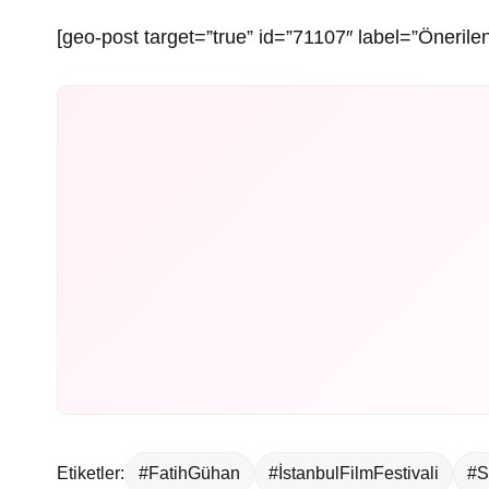
[geo-post target=”true” id=”71107″ label=”Önerilen
Etiketler:
#FatihGühan
#İstanbulFilmFestivali
#S