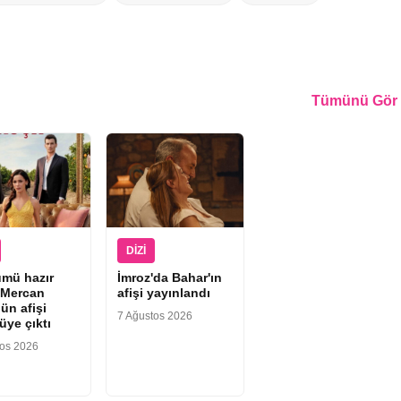
Tümünü Gör
DIZI
ümü hazır
İmroz'da Bahar'ın
“Mercan
afişi yayınlandı
ün afişi
7 Ağustos 2026
üye çıktı
tos 2026