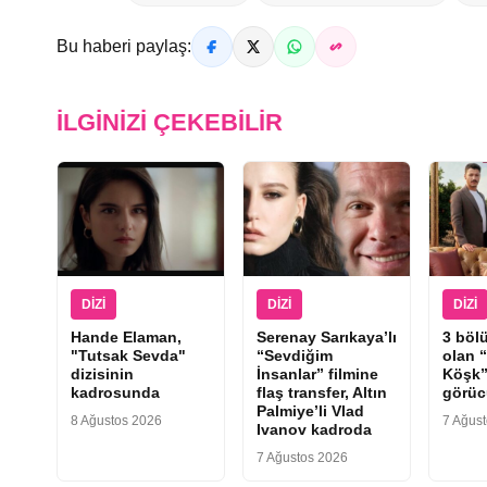
Bu haberi paylaş:
İLGINIZI ÇEKEBILIR
DIZI
DIZI
DIZI
Hande Elaman,
Serenay Sarıkaya’lı
3 böl
"Tutsak Sevda"
“Sevdiğim
olan 
dizisinin
İnsanlar” filmine
Köşk”
kadrosunda
flaş transfer, Altın
görüc
Palmiye’li Vlad
8 Ağustos 2026
7 Ağus
Ivanov kadroda
7 Ağustos 2026