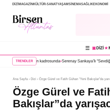
DİZİ
MAGAZİN
KÜLTÜR-SANAT
YAŞAM
SİNEMA
SAĞLIK
EKONOMİ
☰
▣
DİZİ
★
” dizisinin kadrosunda
•
Serenay Sarıkaya’lı “Sevdiğim İnsanlar” 
TRENDLER
Ana Sayfa › Dizi › Özge Gürel ve Fatih Gühan “Yeni Bakışlar”da yar
Özge Gürel ve Fat
Bakışlar”da yarışa