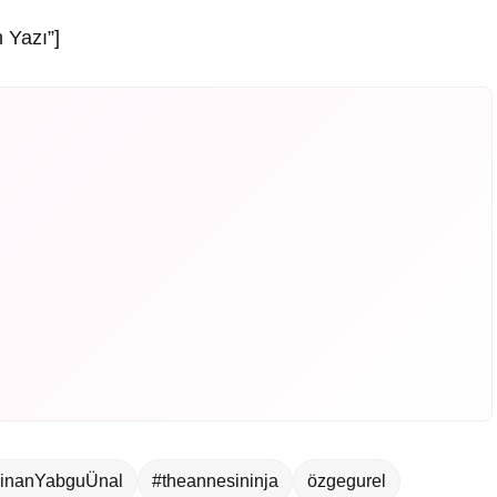
 Yazı”]
inanYabguÜnal
#theannesininja
özgegurel