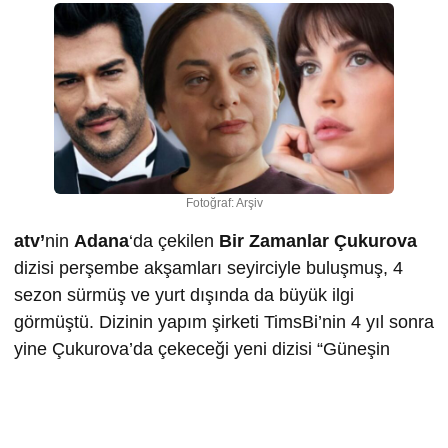
Fotoğraf: Arşiv
atv’
nin
Adana
‘da çekilen
Bir Zamanlar Çukurova
dizisi perşembe akşamları seyirciyle buluşmuş, 4
sezon sürmüş ve yurt dışında da büyük ilgi
görmüştü. Dizinin yapım şirketi TimsBi’nin 4 yıl sonra
yine Çukurova’da çekeceği yeni dizisi “Güneşin
Doğduğu Yer” de perşembe akşamları seyirci ile
buluşacak.