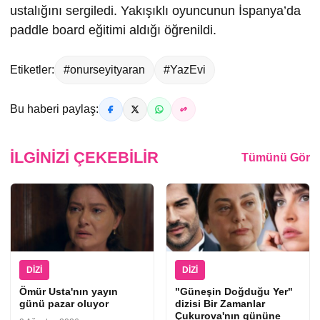
ustalığını sergiledi. Yakışıklı oyuncunun İspanya’da
paddle board eğitimi aldığı öğrenildi.
Etiketler:
#onurseyityaran
#YazEvi
Bu haberi paylaş:
İLGINIZI ÇEKEBILIR
Tümünü Gör
DIZI
DIZI
Ömür Usta'nın yayın
"Güneşin Doğduğu Yer"
günü pazar oluyor
dizisi Bir Zamanlar
Çukurova'nın gününe