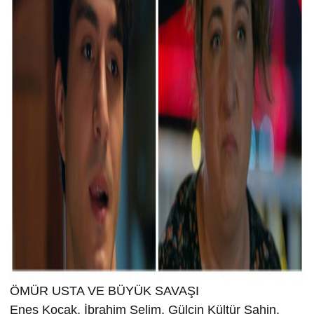
ÖMÜR USTA VE BÜYÜK SAVAŞI
Enes Koçak, İbrahim Selim, Gülçin Kültür Şahin,