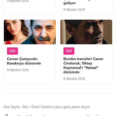
9 Ağustos 2026
geliyor
9 Ağustos 2026
DIZI
DIZI
Cenan Çamyurdu
Bomba transfer! Caner
Karakuyu dizisinde
Cindoruk, Oktay
Kaynarcal'ı "Hamal"
8 Ağustos 2026
dizisinde
8 Ağustos 2026
Ana Sayfa › Dizi › Ömür Usta'nın yayın günü pazar oluyor