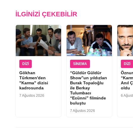
İLGINIZI ÇEKEBILIR
DIZI
SINEMA
DIZI
Gökhan
“Güldür Güldür
Öznur
Türkmen'den
Show”un yıldızları
“Karm
"Karma" dizisi
Burak Topaloğlu
Anıl Ç
kadrosunda
ile Berkay
oldu
Tulumbacı
7 Ağustos 2026
6 Ağus
“Ecünni” filminde
buluştu
7 Ağustos 2026