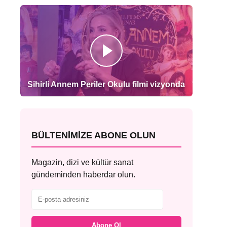
Sihirli Annem Periler Okulu filmi vizyonda
BÜLTENIMIZE ABONE OLUN
Magazin, dizi ve kültür sanat
gündeminden haberdar olun.
Abone Ol