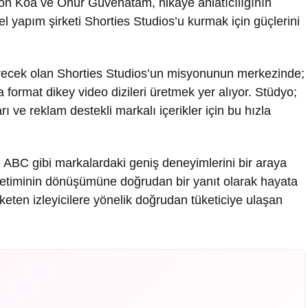
Jon Koa ve Onur Güvenatam, hikâye anlatıcılığının
 yapım şirketi Shorties Studios’u kurmak için güçlerini
erecek olan Shorties Studios’un misyonunun merkezinde;
sa format dikey video dizileri üretmek yer alıyor. Stüdyo;
rı ve reklam destekli markalı içerikler için bu hızla
ABC gibi markalardaki geniş deneyimlerini bir araya
ketiminin dönüşümüne doğrudan bir yanıt olarak hayata
üketen izleyicilere yönelik doğrudan tüketiciye ulaşan