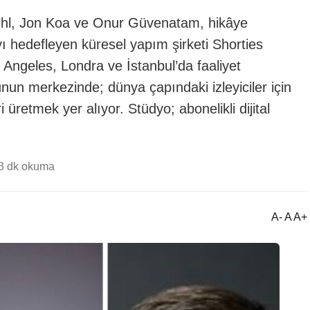
iehl, Jon Koa ve Onur Güvenatam, hikâye
yı hedefleyen küresel yapım şirketi Shorties
os Angeles, Londra ve İstanbul’da faaliyet
un merkezinde; dünya çapındaki izleyiciler için
i üretmek yer alıyor. Stüdyo; abonelikli dijital
3 dk okuma
A- A A+