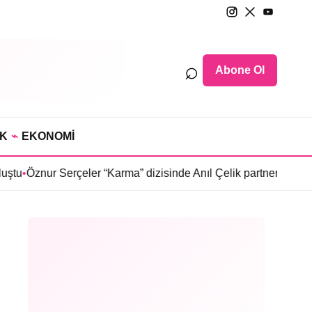
⌕
Abone Ol
IK
⌁
EKONOMİ
r Serçeler “Karma” dizisinde Anıl Çelik partneri oldu
•
Sosyetede 