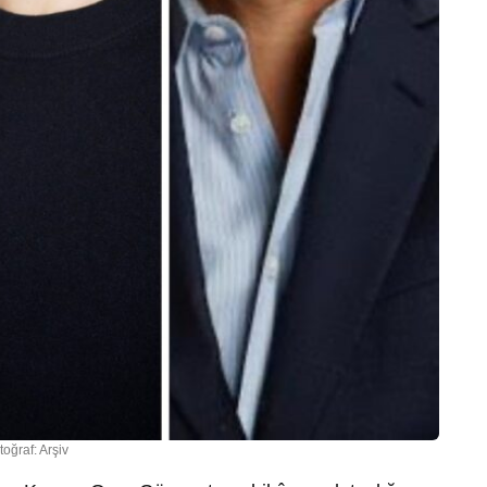
toğraf: Arşiv