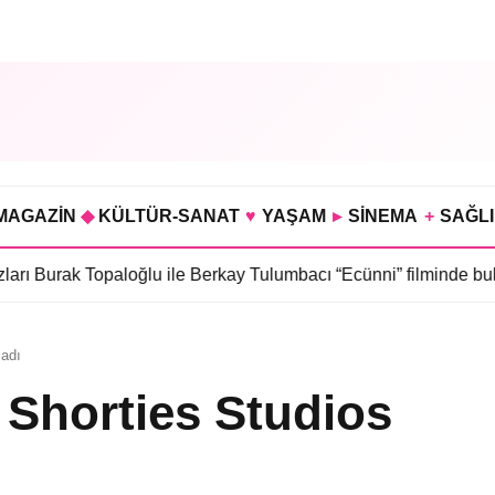
MAGAZİN
◆
KÜLTÜR-SANAT
♥
YAŞAM
▸
SİNEMA
+
SAĞL
 Topaloğlu ile Berkay Tulumbacı “Ecünni” filminde buluştu
•
Öznu
ladı
 Shorties Studios