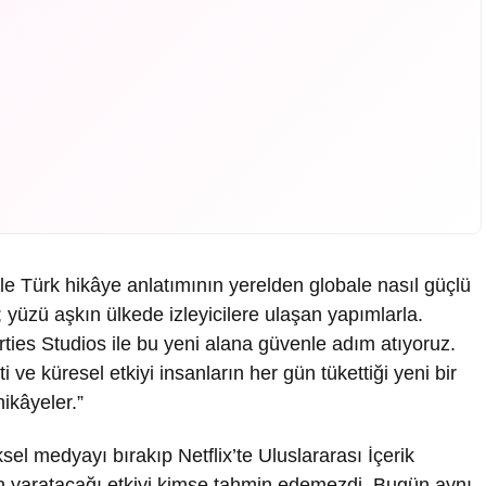
e Türk hikâye anlatımının yerelden globale nasıl güçlü
; yüzü aşkın ülkede izleyicilere ulaşan yapımlarla.
rties Studios ile bu yeni alana güvenle adım atıyoruz.
 ve küresel etkiyi insanların her gün tükettiği yeni bir
ikâyeler.”
sel medyayı bırakıp Netflix’te Uluslararası İçerik
in yaratacağı etkiyi kimse tahmin edemezdi. Bugün aynı