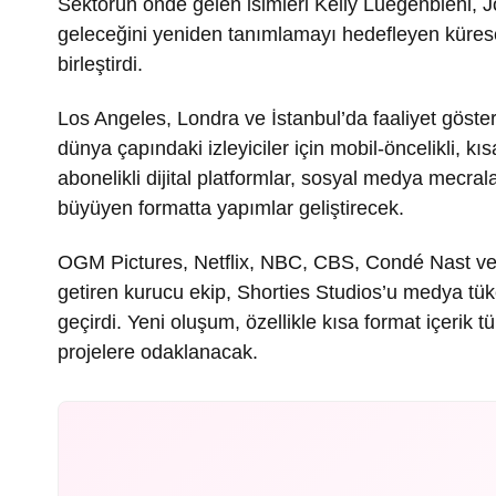
Sektörün önde gelen isimleri Kelly Luegenbiehl, 
geleceğini yeniden tanımlamayı hedefleyen küresel
birleştirdi.
Los Angeles, Londra ve İstanbul’da faaliyet göst
dünya çapındaki izleyiciler için mobil-öncelikli, kı
abonelikli dijital platformlar, sosyal medya mecrala
büyüyen formatta yapımlar geliştirecek.
OGM Pictures, Netflix, NBC, CBS, Condé Nast ve 
getiren kurucu ekip, Shorties Studios’u medya tü
geçirdi. Yeni oluşum, özellikle kısa format içerik t
projelere odaklanacak.