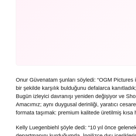
Onur Güvenatam şunları söyledi: “OGM Pictures il
bir şekilde karşılık bulduğunu defalarca kanıtladık
Bugün izleyici davranışı yeniden değişiyor ve Sho
Amacımız; aynı duygusal derinliği, yaratıcı cesareti
formata taşımak: premium kalitede üretilmiş kısa h
Kelly Luegenbiehl şöyle dedi: “10 yıl önce gelenek
departmanını kurduğumda, İngilizce dışı içerikler