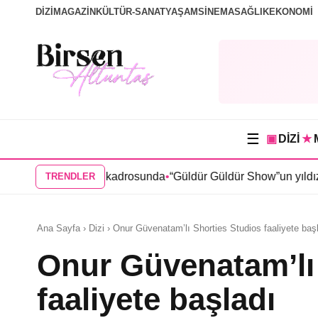
DİZİ
MAGAZİN
KÜLTÜR-SANAT
YAŞAM
SİNEMA
SAĞLIK
EKONOMİ
☰
▣
DİZİ
★
ma” dizisi kadrosunda
•
“Güldür Güldür Show”un yıldızları Burak
TRENDLER
Ana Sayfa › Dizi › Onur Güvenatam’lı Shorties Studios faaliyete baş
Onur Güvenatam’lı
faaliyete başladı