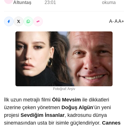
Altuntaş
23:01
okuma
A- A A+
Fotoğraf: Arşiv
İlk uzun metrajlı filmi
Ölü Mevsim
ile dikkatleri
üzerine çeken yönetmen
Doğuş Algün
’ün yeni
projesi
Sevdiğim İnsanlar
, kadrosunu dünya
sinemasından usta bir isimle güçlendiriyor.
Cannes