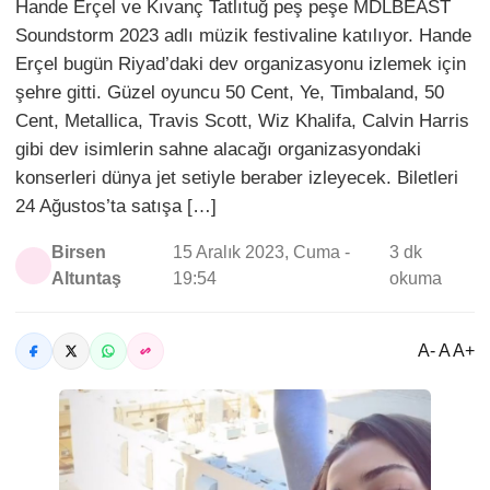
Hande Erçel ve Kıvanç Tatlıtuğ peş peşe MDLBEAST
Soundstorm 2023 adlı müzik festivaline katılıyor. Hande
Erçel bugün Riyad’daki dev organizasyonu izlemek için
şehre gitti. Güzel oyuncu 50 Cent, Ye, Timbaland, 50
Cent, Metallica, Travis Scott, Wiz Khalifa, Calvin Harris
gibi dev isimlerin sahne alacağı organizasyondaki
konserleri dünya jet setiyle beraber izleyecek. Biletleri
24 Ağustos’ta satışa […]
Birsen
15 Aralık 2023, Cuma -
3 dk
Altuntaş
19:54
okuma
A- A A+