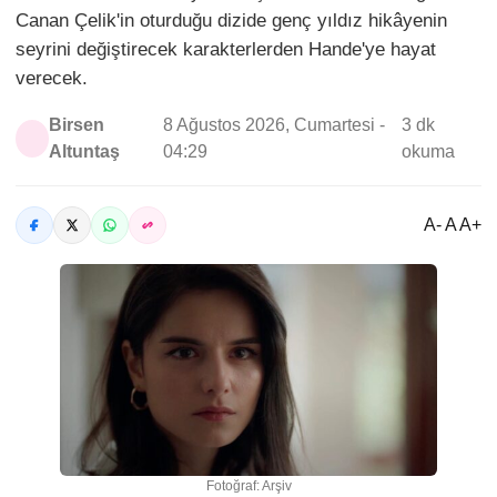
Canan Çelik'in oturduğu dizide genç yıldız hikâyenin
seyrini değiştirecek karakterlerden Hande'ye hayat
verecek.
Birsen
8 Ağustos 2026, Cumartesi -
3 dk
Altuntaş
04:29
okuma
A- A A+
Fotoğraf: Arşiv