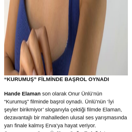
“KURUMU
Ş” FİLMİND
E BA
ŞROL OYNADI
Hande Elaman
son olarak Onur Ünlü’nün
“Kurumuş” filminde başrol oynadı. Ünlü’nün ‘İyi
şeyler birikmiyor’ sloganıyla çektiği filmde Elaman,
dezavantajlı bir mahalleden ulusal ses yarışmasında
yarı finale kalmış Erva’ya hayat veriyor.