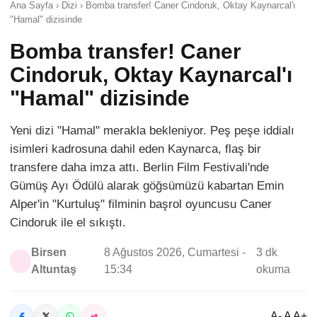
Ana Sayfa › Dizi › Bomba transfer! Caner Cindoruk, Oktay Kaynarcal'ı
"Hamal" dizisinde
Bomba transfer! Caner
Cindoruk, Oktay Kaynarcal'ı
"Hamal" dizisinde
Yeni dizi "Hamal" merakla bekleniyor. Peş peşe iddialı
isimleri kadrosuna dahil eden Kaynarca, flaş bir
transfere daha imza attı. Berlin Film Festivali'nde
Gümüş Ayı Ödülü alarak göğsümüzü kabartan Emin
Alper'in "Kurtuluş" filminin başrol oyuncusu Caner
Cindoruk ile el sıkıştı.
Birsen
8 Ağustos 2026, Cumartesi -
3 dk
Altuntaş
15:34
okuma
A- A A+