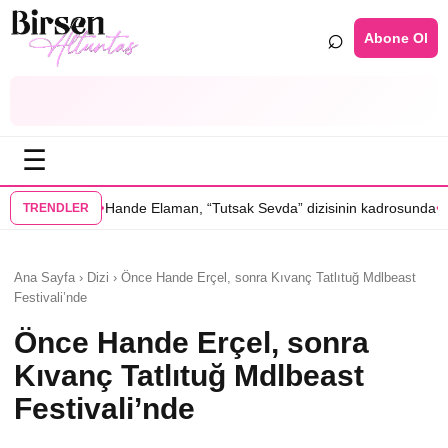
⌕
Abone Ol
☰
•
 Elaman, “Tutsak Sevda” dizisinin kadrosunda
Serenay Sarıkaya’lı “Se
TRENDLER
Ana Sayfa › Dizi › Önce Hande Erçel, sonra Kıvanç Tatlıtuğ Mdlbeast
Festivali’nde
Önce Hande Erçel, sonra
Kıvanç Tatlıtuğ Mdlbeast
Festivali’nde