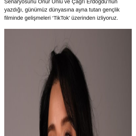
Senaryosunu Onur Ünlü ve Çağrı Erdoğdu’nun
yazdığı, günümüz dünyasına ayna tutan gençlik
filminde gelişmeleri ‘TikTok’ üzerinden izliyoruz.