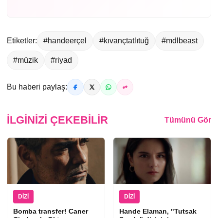
Etiketler:
#handeerçel
#kıvançtatlıtuğ
#mdlbeast
#müzik
#riyad
Bu haberi paylaş:
İLGINIZI ÇEKEBILIR
Tümünü Gör
DIZI
DIZI
Bomba transfer! Caner
Hande Elaman, "Tutsak