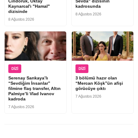
Cindoruk, Oktay
Sevda" dizisinin
Kaynarcal'ı "Hamal"
kadrosunda
dizisinde
8 Ağustos 2026
8 Ağustos 2026
DIZI
DIZI
Serenay Sarıkaya’lı
3 bölümü hazır olan
“Sevdiğim İnsanlar”
“Mercan Köşk”ün afişi
filmine flaş transfer, Altın
görücüye çıktı
Palmiye’li Vlad Ivanov
7 Ağustos 2026
kadroda
7 Ağustos 2026