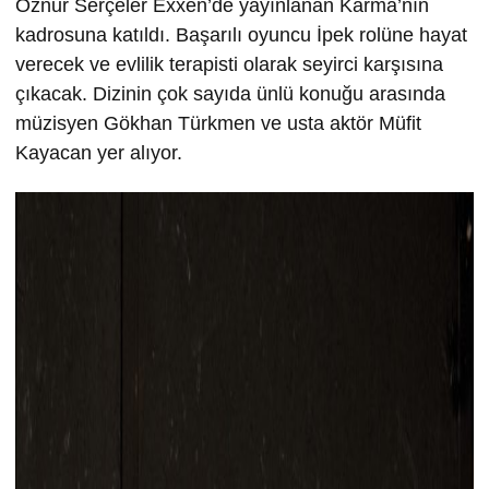
Öznur Serçeler Exxen’de yayınlanan Karma’nın
kadrosuna katıldı. Başarılı oyuncu İpek rolüne hayat
verecek ve evlilik terapisti olarak seyirci karşısına
çıkacak. Dizinin çok sayıda ünlü konuğu arasında
müzisyen Gökhan Türkmen ve usta aktör Müfit
Kayacan yer alıyor.