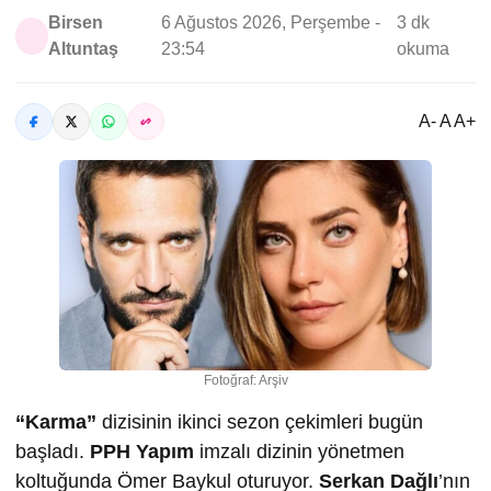
Birsen
6 Ağustos 2026, Perşembe -
3 dk
Altuntaş
23:54
okuma
A- A A+
Fotoğraf: Arşiv
“Karma”
dizisinin ikinci sezon çekimleri bugün
başladı.
PPH Yapım
imzalı dizinin yönetmen
koltuğunda Ömer Baykul oturuyor.
Serkan Dağlı
’nın