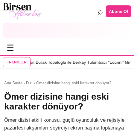
⌕
Abone Ol
☰
•
rak Topaloğlu ile Berkay Tulumbacı “Ecünni” filminde buluştu
Öznur Ser
TRENDLER
Ana Sayfa › Dizi › Ömer dizisine hangi eski karakter dönüyor?
Ömer dizisine hangi eski
karakter dönüyor?
Ömer dizisi etkili konusu, güçlü oyunculuk ve rejisiyle
pazartesi akşamları seyirciyi ekran başına toplamaya