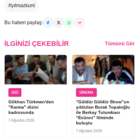
#yılmazkunt
Bu haberi paylaş:
İLGINIZI ÇEKEBILIR
Tümünü Gör
DIZI
SINEMA
Gökhan Türkmen'den
“Güldür Güldür Show”un
"Karma" dizisi
yıldızları Burak Topaloğlu
kadrosunda
ile Berkay Tulumbacı
“Ecünni” filminde
7 Ağustos 2026
buluştu
7 Ağustos 2026