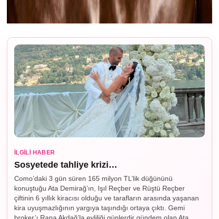
İLGILI HABER
Sosyetede tahliye krizi…
Como’daki 3 gün süren 165 milyon TL’lik düğününü
konuştuğu Ata Demirağ’ın, Işıl Reçber ve Rüştü Reçber
çiftinin 6 yıllık kiracısı olduğu ve tarafların arasında yaşanan
kira uyuşmazlığının yargıya taşındığı ortaya çıktı. Gemi
broker’ı Rana Akdağ’la evliliği günlerdir gündem olan Ata