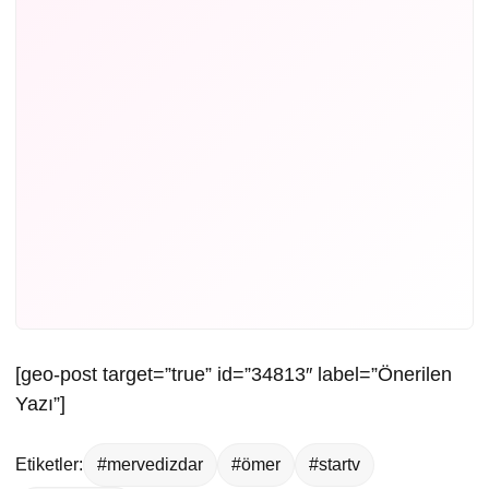
[geo-post target=”true” id=”34813″ label=”Önerilen
Yazı”]
Etiketler:
#mervedizdar
#ömer
#startv