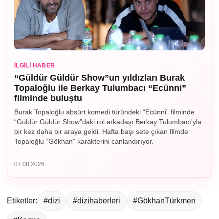
İLGILI HABER
“Güldür Güldür Show”un yıldızları Burak
Topaloğlu ile Berkay Tulumbacı “Ecünni”
filminde buluştu
Burak Topaloğlu absürt komedi türündeki “Ecünni” filminde
“Güldür Güldür Show”daki rol arkadaşı Berkay Tulumbacı’yla
bir kez daha bir araya geldi. Hafta başı sete çıkan filmde
Topaloğlu “Gökhan” karakterini canlandırıyor.
07.08.2026
Etiketler:
#dizi
#dizihaberleri
#GökhanTürkmen