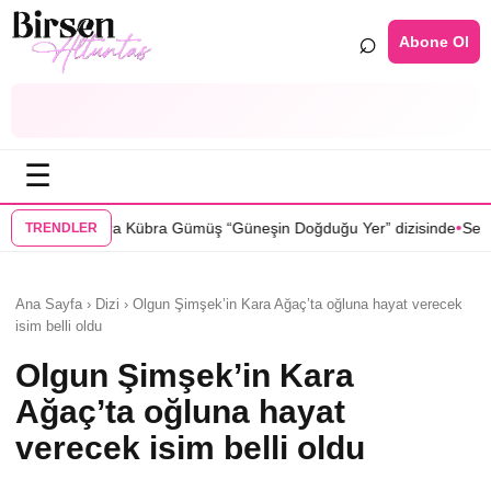
⌕
Abone Ol
☰
•
ümüş “Güneşin Doğduğu Yer” dizisinde
Selin Türkmen “Karma” dizisin
TRENDLER
Ana Sayfa › Dizi › Olgun Şimşek’in Kara Ağaç’ta oğluna hayat verecek
isim belli oldu
Olgun Şimşek’in Kara
Ağaç’ta oğluna hayat
verecek isim belli oldu