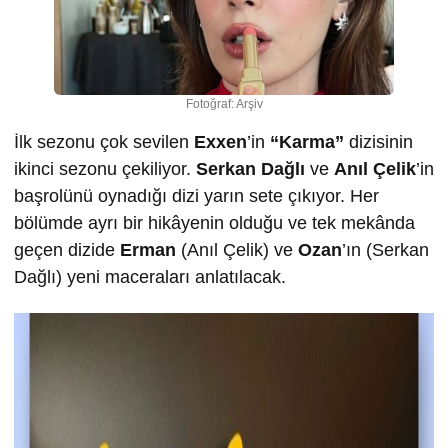
Fotoğraf: Arşiv
İlk sezonu çok sevilen
Exxen
’in
“Karma”
dizisinin
ikinci sezonu çekiliyor.
Serkan Dağlı
ve
Anıl Çelik
’in
başrolünü oynadığı dizi yarın sete çıkıyor. Her
bölümde ayrı bir hikâyenin olduğu ve tek mekânda
geçen dizide
Erman
(Anıl Çelik) ve
Ozan
’ın (Serkan
Dağlı) yeni maceraları anlatılacak.