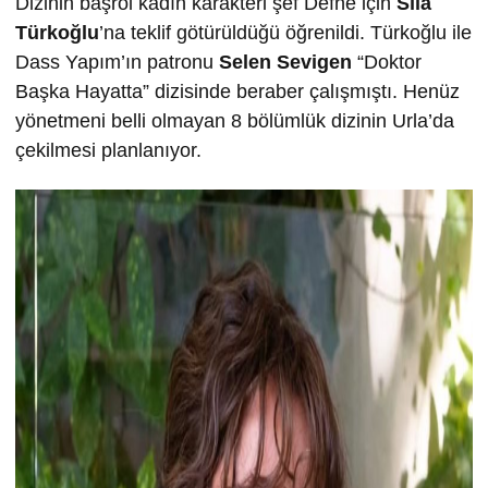
Dizinin başrol kadın karakteri şef Defne için
Sıla
Türkoğlu
’na teklif götürüldüğü öğrenildi. Türkoğlu ile
Dass Yapım’ın patronu
Selen Sevigen
“Doktor
Başka Hayatta” dizisinde beraber çalışmıştı. Henüz
yönetmeni belli olmayan 8 bölümlük dizinin Urla’da
çekilmesi planlanıyor.