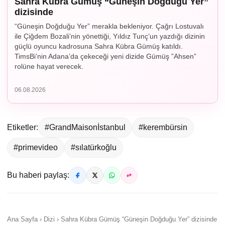
Sahra Kübra Gümüş “Güneşin Doğduğu Yer”
dizisinde
“Güneşin Doğduğu Yer” merakla bekleniyor. Çağrı Lostuvalı
ile Çiğdem Bozali’nin yönettiği, Yıldız Tunç’un yazdığı dizinin
güçlü oyuncu kadrosuna Sahra Kübra Gümüş katıldı.
TimsBi’nin Adana’da çekeceği yeni dizide Gümüş ”Ahsen”
rolüne hayat verecek.
06.08.2026
Etiketler:
#GrandMaisonİstanbul
#kerembürsin
#primevideo
#sılatürkoğlu
Bu haberi paylaş:
Ana Sayfa › Dizi › Sahra Kübra Gümüş “Güneşin Doğduğu Yer” dizisinde