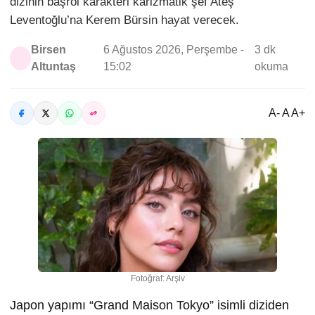
dizinin başrol karakteri karizmatik şef Ateş
Leventoğlu’na Kerem Bürsin hayat verecek.
Birsen
6 Ağustos 2026, Perşembe -
3 dk
Altuntaş
15:02
okuma
A- A A+
Fotoğraf: Arşiv
Japon yapımı “Grand Maison Tokyo” isimli diziden