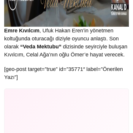
Emre Kıvılcım
, Ufuk Hakan Eren’in yönetmen
koltuğunda oturacağı diziyle oyuncu anlaştı. Son
olarak
“Veda Mektubu”
dizisinde seyirciyle buluşan
Kıvılcım, Celal Ağa’nın oğlu Ömer’e hayat verecek.
[geo-post target=”true” id=”35771″ label=”Önerilen
Yazı”]