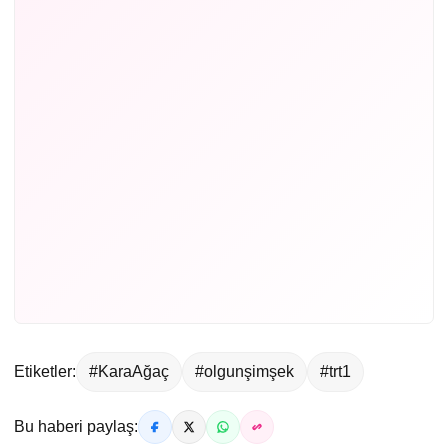
Etiketler:
#KaraAğaç
#olgunşimşek
#trt1
Bu haberi paylaş: