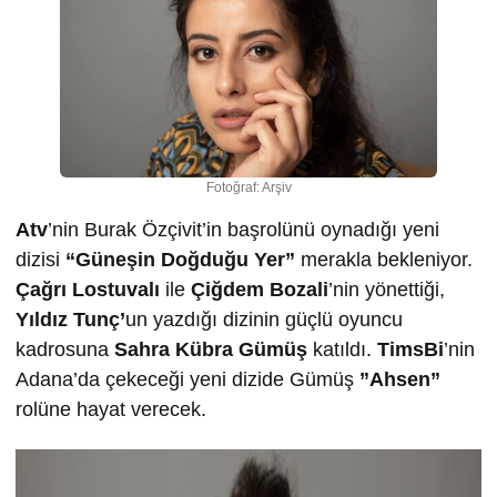
Fotoğraf: Arşiv
Atv
’nin Burak Özçivit’in başrolünü oynadığı yeni
dizisi
“Güneşin Doğduğu Yer”
merakla bekleniyor.
Çağrı Lostuvalı
ile
Çiğdem Bozali
’nin yönettiği,
Yıldız Tunç’
un yazdığı dizinin güçlü oyuncu
kadrosuna
Sahra Kübra Gümüş
katıldı.
TimsBi
’nin
Adana’da çekeceği yeni dizide Gümüş
”Ahsen”
rolüne hayat verecek.