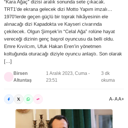
“Kara Ağaç” dizisi aralık sonunda sete çıkacak.
TRT1’de ekrana gelecek dizi Motto Yapım imzalı…
1970’lerde geçen güçlü bir toprak hikâyesinin ele
alınacağı dizi Kapadokta ve Kayseri civarında
çekilecek. Olgun Şimşek’in “Celal Ağa” rolüne hayat
vereceği dizinin genç başrol oyuncusu da belli oldu.
Emre Kıvılcım, Ufuk Hakan Eren’in yönetmen
koltuğunda oturacağı diziyle oyuncu anlaştı. Son olarak
[…]
Birsen
1 Aralık 2023, Cuma -
3 dk
Altuntaş
23:51
okuma
A- A A+