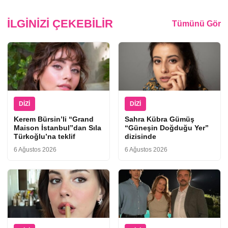
İLGINIZI ÇEKEBILIR
Tümünü Gör
DIZI
DIZI
Kerem Bürsin’li “Grand
Sahra Kübra Gümüş
Maison İstanbul”dan Sıla
“Güneşin Doğduğu Yer”
Türkoğlu’na teklif
dizisinde
6 Ağustos 2026
6 Ağustos 2026