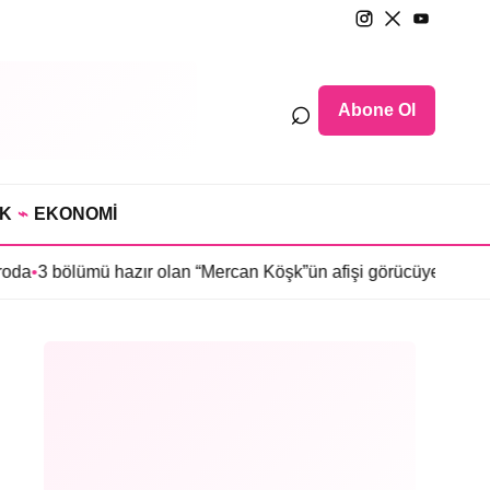
⌕
Abone Ol
IK
⌁
EKONOMİ
lümü hazır olan “Mercan Köşk”ün afişi görücüye çıktı
•
İmroz’da Ba