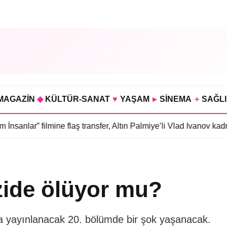
MAGAZİN
◆
KÜLTÜR-SANAT
♥
YAŞAM
▸
SİNEMA
+
SAĞL
 filmine flaş transfer, Altın Palmiye’li Vlad Ivanov kadroda
•
3 bö
zide ölüyor mu?
a yayınlanacak 20. bölümde bir şok yaşanacak.