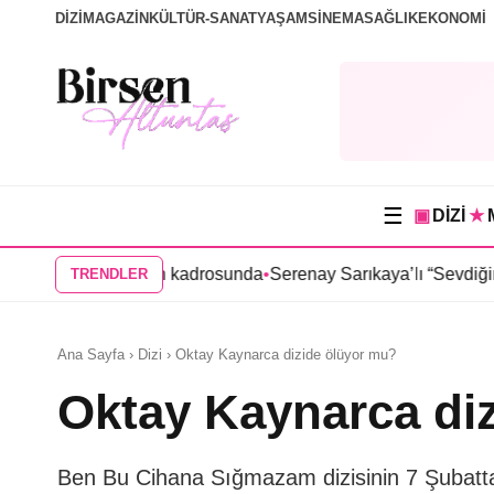
DİZİ
MAGAZİN
KÜLTÜR-SANAT
YAŞAM
SİNEMA
SAĞLIK
EKONOMİ
☰
▣
DİZİ
★
a” dizisinin kadrosunda
•
Serenay Sarıkaya’lı “Sevdiğim İnsanlar”
TRENDLER
Ana Sayfa › Dizi › Oktay Kaynarca dizide ölüyor mu?
Oktay Kaynarca di
Ben Bu Cihana Sığmazam dizisinin 7 Şubatt