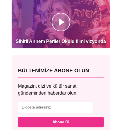
Sihirli Annem Periler Okulu filmi vizyonda
BÜLTENIMIZE ABONE OLUN
Magazin, dizi ve kültür sanat
gündeminden haberdar olun.
Abone Ol