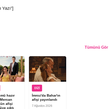
 Yazı”]
Tümünü Gör
DIZI
ümü hazır
İmroz'da Bahar'ın
“Mercan
afişi yayınlandı
ün afişi
7 Ağustos 2026
üye çıktı