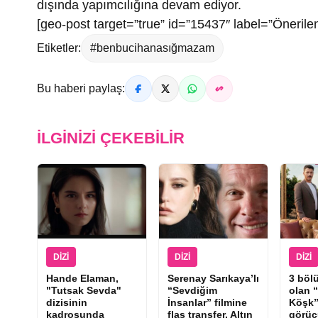
dışında yapımcılığına devam ediyor.
[geo-post target=”true” id=”15437″ label=”Önerilen
Etiketler:
#benbucihanasığmazam
Bu haberi paylaş:
İLGINIZI ÇEKEBILIR
DIZI
DIZI
DIZI
Hande Elaman,
Serenay Sarıkaya’lı
3 böl
"Tutsak Sevda"
“Sevdiğim
olan 
dizisinin
İnsanlar” filmine
Köşk”
kadrosunda
flaş transfer, Altın
görüc