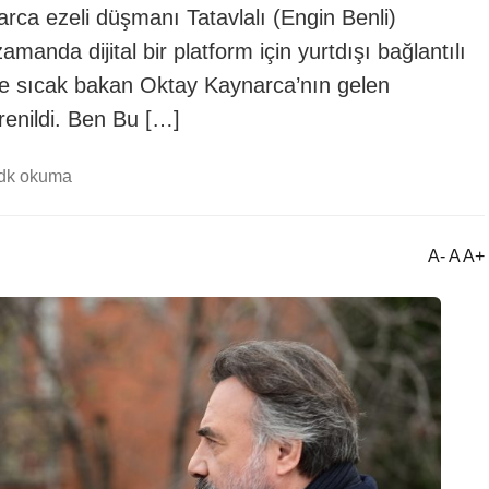
rca ezeli düşmanı Tatavlalı (Engin Benli)
anda dijital bir platform için yurtdışı bağlantılı
jeye sıcak bakan Oktay Kaynarca’nın gelen
ğrenildi. Ben Bu […]
 dk okuma
A- A A+