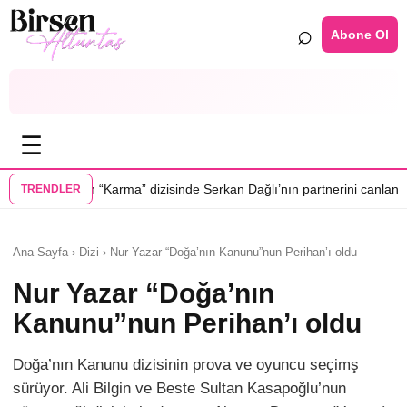
⌕
Abone Ol
☰
•
dizisinde Serkan Dağlı’nın partnerini canlandıracak
Daha 17’ye Emir S
TRENDLER
Ana Sayfa › Dizi › Nur Yazar “Doğa’nın Kanunu”nun Perihan’ı oldu
Nur Yazar “Doğa’nın
Kanunu”nun Perihan’ı oldu
Doğa’nın Kanunu dizisinin prova ve oyuncu seçimş
sürüyor. Ali Bilgin ve Beste Sultan Kasapoğlu’nun