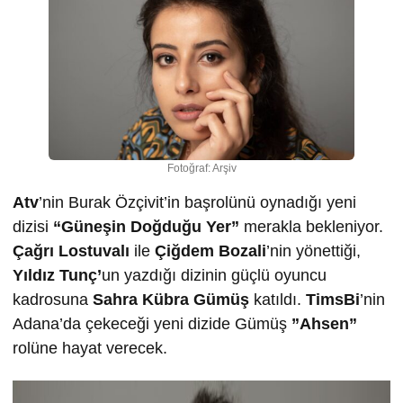
Fotoğraf: Arşiv
Atv
’nin Burak Özçivit’in başrolünü oynadığı yeni
dizisi
“Güneşin Doğduğu Yer”
merakla bekleniyor.
Çağrı Lostuvalı
ile
Çiğdem Bozali
’nin yönettiği,
Yıldız Tunç’
un yazdığı dizinin güçlü oyuncu
kadrosuna
Sahra Kübra Gümüş
katıldı.
TimsBi
’nin
Adana’da çekeceği yeni dizide Gümüş
”Ahsen”
rolüne hayat verecek.