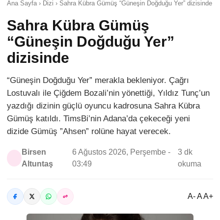
Ana Sayfa › Dizi › Sahra Kübra Gümüş “Güneşin Doğduğu Yer” dizisinde
Sahra Kübra Gümüş
“Güneşin Doğduğu Yer”
dizisinde
“Güneşin Doğduğu Yer” merakla bekleniyor. Çağrı
Lostuvalı ile Çiğdem Bozali’nin yönettiği, Yıldız Tunç’un
yazdığı dizinin güçlü oyuncu kadrosuna Sahra Kübra
Gümüş katıldı. TimsBi’nin Adana’da çekeceği yeni
dizide Gümüş ”Ahsen” rolüne hayat verecek.
Birsen
6 Ağustos 2026, Perşembe -
3 dk
Altuntaş
03:49
okuma
A- A A+