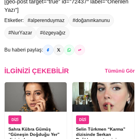
[geo-post target=”true” id=”72437″ label=”Önerilen
Yazı”]
Etiketler:
#alperenduymaz
#doğanınkanunu
#NurYazar
#özgeyağız
Bu haberi paylaş:
İLGINIZI ÇEKEBILIR
Tümünü Gör
DIZI
DIZI
Sahra Kübra Gümüş
Selin Türkmen “Karma”
“Güneşin Doğduğu Yer”
dizisinde Serkan