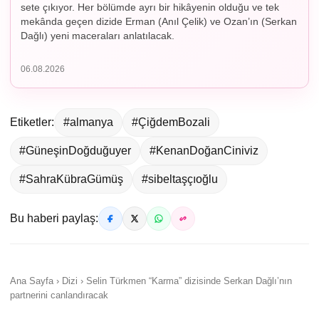
sete çıkıyor. Her bölümde ayrı bir hikâyenin olduğu ve tek
mekânda geçen dizide Erman (Anıl Çelik) ve Ozan’ın (Serkan
Dağlı) yeni maceraları anlatılacak.
06.08.2026
Etiketler:
#almanya
#ÇiğdemBozali
#GüneşinDoğduğuyer
#KenanDoğanCiniviz
#SahraKübraGümüş
#sibeltaşçıoğlu
Bu haberi paylaş:
Ana Sayfa › Dizi › Selin Türkmen “Karma” dizisinde Serkan Dağlı’nın
partnerini canlandıracak