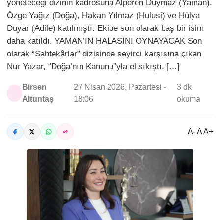
yöneteceği dizinin kadrosuna Alperen Duymaz (Yaman),
Özge Yağız (Doğa), Hakan Yılmaz (Hulusi) ve Hülya
Duyar (Adile) katılmıştı. Ekibe son olarak baş bir isim
daha katıldı. YAMAN’IN HALASINI OYNAYACAK Son
olarak “Sahtekârlar” dizisinde seyirci karşısına çıkan
Nur Yazar, “Doğa’nın Kanunu”yla el sıkıştı. […]
Birsen
27 Nisan 2026, Pazartesi -
3 dk
Altuntaş
18:06
okuma
A- A A+