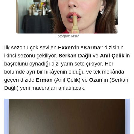
Fotoğraf: Arşiv
İlk sezonu çok sevilen
Exxen
’in
“Karma”
dizisinin
ikinci sezonu çekiliyor.
Serkan Dağlı
ve
Anıl Çelik
’in
başrolünü oynadığı dizi yarın sete çıkıyor. Her
bölümde ayrı bir hikâyenin olduğu ve tek mekânda
geçen dizide
Erman
(Anıl Çelik) ve
Ozan
’ın (Serkan
Dağlı) yeni maceraları anlatılacak.