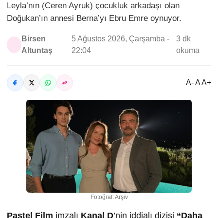
Leyla’nın (Ceren Ayruk) çocukluk arkadaşı olan
Doğukan’ın annesi Berna’yı Ebru Emre oynuyor.
Birsen
5 Ağustos 2026, Çarşamba -
3 dk
Altuntaş
22:04
okuma
A- A A+
Fotoğraf: Arşiv
Pastel Film
imzalı
Kanal D
’nin iddialı dizisi
“Daha