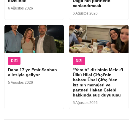
dizisinde
Dağlı’nın partnerini
canlandıracak
6 Ağustos 2026
6 Ağustos 2026
DIZI
DIZI
Daha 17’ye Emir Sarıhan
“Yeraltı” dizisinin Melek’i
ailesiyle geliyor
Ülkü Hilal Çiftçi’nin
babası Ünal Çiftçi’den
5 Ağustos 2026
kızının menajeri ve
partneri Hakan Çelebi
hakkında suç duyurusu
5 Ağustos 2026