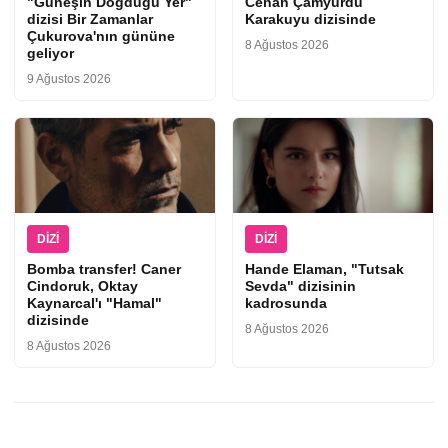
"Güneşin Doğduğu Yer"
Cenan Çamyurdu
dizisi Bir Zamanlar
Karakuyu dizisinde
Çukurova'nın gününe
8 Ağustos 2026
geliyor
9 Ağustos 2026
DIZI
DIZI
Bomba transfer! Caner
Hande Elaman, "Tutsak
Cindoruk, Oktay
Sevda" dizisinin
Kaynarcal'ı "Hamal"
kadrosunda
dizisinde
8 Ağustos 2026
8 Ağustos 2026