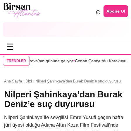
⌕
Abone Ol
☰
•
•
ova’nın gününe geliyor
Cenan Çamyurdu Karakuyu dizisinde
Bomba tr
TRENDLER
Ana Sayfa › Dizi › Nilperi Şahinkaya’dan Burak Deniz’e suç duyurusu
Nilperi Şahinkaya’dan Burak
Deniz’e suç duyurusu
Nilperi Şahinkaya ile sevgilisi Emre Yusufi geçen hafta
jüri üyesi olduğu Adana Altın Koza Film Festivali’nde