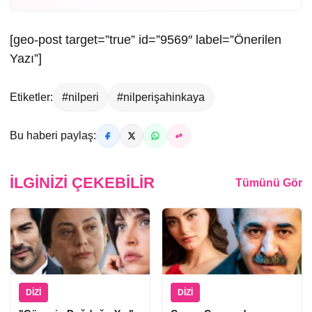
[geo-post target=”true” id=”9569″ label=”Önerilen
Yazı”]
Etiketler:
#nilperi
#nilperişahinkaya
Bu haberi paylaş:
İLGINIZI ÇEKEBILIR
Tümünü Gör
DIZI
DIZI