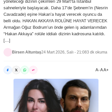
yöneteceği dizinin çekimleri 29 Mart’ta İstanbul
sahneleriyle başlayacak. Daha 17’de Şebnem’in (Nesrin
Cavadzade) eşine Hakan’a hayat verecek oyuncu da
belli oldu. HAKAN AKKAYA ROLÜNE HAYAT VERECEK
Armağan Oğuz Bodrum’un önde gelen iş adamlarımdan
“Hakan Akkaya” rolüle iddialı dizinin kadrosuna katıldı.
[…]
Birsen Altuntaş
24 Mart 2026, Salı - 21:08
3 dk okuma
A- A A+