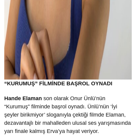
“KURUMU
Ş” FİLMİND
E BA
ŞROL OYNADI
Hande Elaman
son olarak Onur Ünlü’nün
“Kurumuş” filminde başrol oynadı. Ünlü’nün ‘İyi
şeyler birikmiyor’ sloganıyla çektiği filmde Elaman,
dezavantajlı bir mahalleden ulusal ses yarışmasında
yarı finale kalmış Erva’ya hayat veriyor.