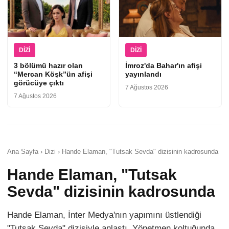
DIZI
DIZI
3 bölümü hazır olan
İmroz'da Bahar'ın afişi
“Mercan Köşk”ün afişi
yayınlandı
görücüye çıktı
7 Ağustos 2026
7 Ağustos 2026
Ana Sayfa › Dizi › Hande Elaman, "Tutsak Sevda" dizisinin kadrosunda
Hande Elaman, "Tutsak
Sevda" dizisinin kadrosunda
Hande Elaman, İnter Medya'nın yapımını üstlendiği
"Tutsak Sevda" dizisiyle anlaştı. Yönetmen koltuğunda