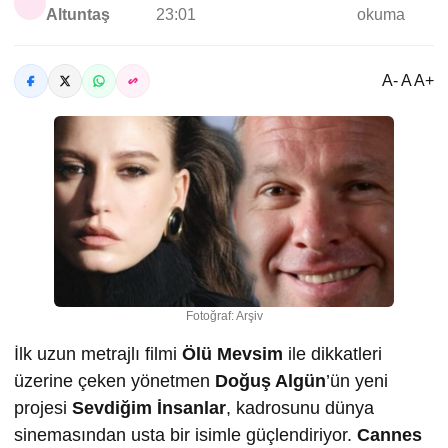
Altuntaş
23:01
okuma
A- A A+
Fotoğraf: Arşiv
İlk uzun metrajlı filmi
Ölü Mevsim
ile dikkatleri
üzerine çeken yönetmen
Doğuş Algün
’ün yeni
projesi
Sevdiğim İnsanlar
, kadrosunu dünya
sinemasından usta bir isimle güçlendiriyor.
Cannes