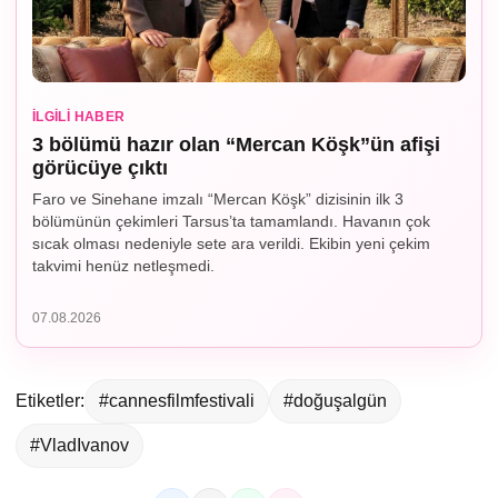
İLGILI HABER
3 bölümü hazır olan “Mercan Köşk”ün afişi
görücüye çıktı
Faro ve Sinehane imzalı “Mercan Köşk” dizisinin ilk 3
bölümünün çekimleri Tarsus’ta tamamlandı. Havanın çok
sıcak olması nedeniyle sete ara verildi. Ekibin yeni çekim
takvimi henüz netleşmedi.
07.08.2026
Etiketler:
#cannesfilmfestivali
#doğuşalgün
#VladIvanov