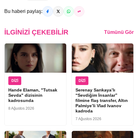
Bu haberi paylaş:
İLGINIZI ÇEKEBILIR
Tümünü Gör
DIZI
DIZI
Hande Elaman, "Tutsak
Serenay Sarıkaya’lı
Sevda" dizisinin
“Sevdiğim İnsanlar”
kadrosunda
filmine flaş transfer, Altın
Palmiye’li Vlad Ivanov
8 Ağustos 2026
kadroda
7 Ağustos 2026