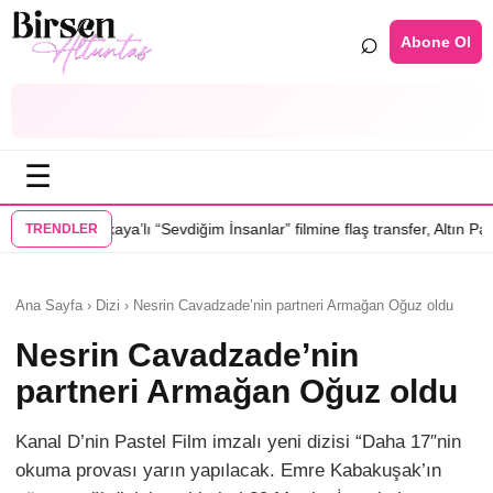
⌕
Abone Ol
☰
evdiğim İnsanlar” filmine flaş transfer, Altın Palmiye’li Vlad Ivanov kad
TRENDLER
Ana Sayfa › Dizi › Nesrin Cavadzade’nin partneri Armağan Oğuz oldu
Nesrin Cavadzade’nin
partneri Armağan Oğuz oldu
Kanal D’nin Pastel Film imzalı yeni dizisi “Daha 17″nin
okuma provası yarın yapılacak. Emre Kabakuşak’ın