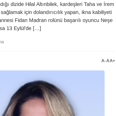
ğı dizide Hilal Altınbilek, kardeşleri Taha ve İrem
 sağlamak için dolandırıcılık yapan, ikna kabiliyeti
annesi Fidan Madran rolünü başarılı oyuncu Neşe
sa 13 Eylül’de […]
ma
A- A A+