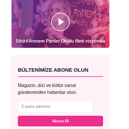
Sihirli Annem Periler Okulu filmi vizyonda
BÜLTENIMIZE ABONE OLUN
Magazin, dizi ve kültür sanat
gündeminden haberdar olun.
Abone Ol