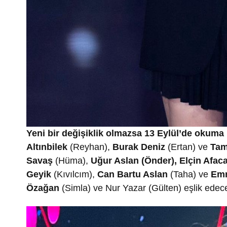
Yeni bir değişiklik olmazsa 13 Eylül’de okuma 
Altınbilek
(Reyhan),
Burak Deniz
(Ertan) ve
Tam
Savaş
(Hüma),
Uğur Aslan (Önder), Elçin Afac
Geyik
(Kıvılcım),
Can Bartu Aslan
(Taha) ve
Emr
Özağan
(Simla) ve Nur Yazar (Gülten) eşlik edec