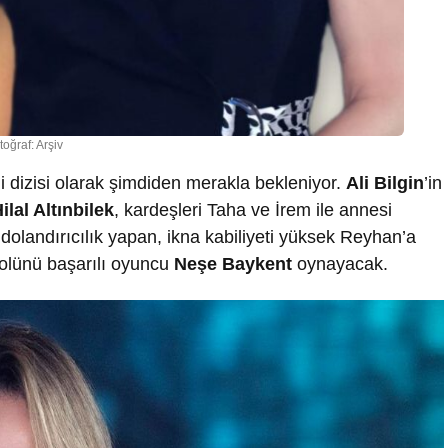
toğraf: Arşiv
i dizisi olarak şimdiden merakla bekleniyor.
Ali Bilgin
’in
ilal Altınbilek
, kardeşleri Taha ve İrem ile annesi
dolandırıcılık yapan, ikna kabiliyeti yüksek Reyhan’a
rolünü başarılı oyuncu
Neşe Baykent
oynayacak.