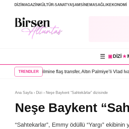
DİZİ
MAGAZİN
KÜLTÜR-SANAT
YAŞAM
SİNEMA
SAĞLIK
EKONOMİ
☰
▣
DİZİ
★
ar” filmine flaş transfer, Altın Palmiye’li Vlad Ivanov kadroda
•
3 
TRENDLER
Ana Sayfa › Dizi › Neşe Baykent “Sahtekârlar” dizisinde
Neşe Baykent “Saht
“Sahtekarlar”, Emmy ödüllü “Yargı” ekibinin y