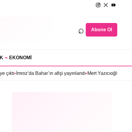
⌕
Abone Ol
IK
⌁
EKONOMİ
 Bahar’ın afişi yayınlandı
•
Mert Yazıcıoğlu’nun Aras dizisi ilkba