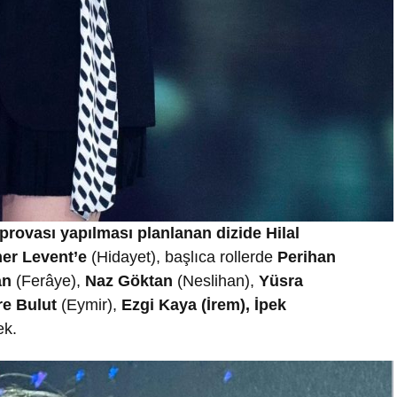
provası yapılması planlanan dizide Hilal
er Levent’e
(Hidayet), başlıca rollerde
Perihan
an
(Ferâye),
Naz Göktan
(Neslihan),
Yüsra
e Bulut
(Eymir),
Ezgi Kaya
(İrem), İpek
ek.