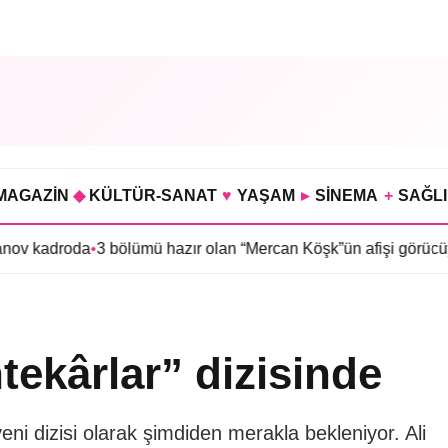
MAGAZİN
◆
KÜLTÜR-SANAT
♥
YAŞAM
▸
SİNEMA
+
SAĞL
bölümü hazır olan “Mercan Köşk”ün afişi görücüye çıktı
•
İmroz’da
ekârlar” dizisinde
eni dizisi olarak şimdiden merakla bekleniyor. Ali