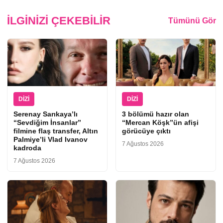
İLGINIZI ÇEKEBILIR
Tümünü Gör
DIZI
DIZI
Serenay Sarıkaya’lı
3 bölümü hazır olan
“Sevdiğim İnsanlar”
“Mercan Köşk”ün afişi
filmine flaş transfer, Altın
görücüye çıktı
Palmiye’li Vlad Ivanov
7 Ağustos 2026
kadroda
7 Ağustos 2026