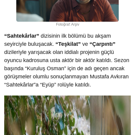
Fotoğraf: Arşiv
“Sahtekârlar”
dizisinin ilk bölümü bu akşam
seyirciyle buluşacak.
“Teşkilat”
ve
“Çarpıntı”
dizileriyle yarışacak olan iddialı projenin güçlü
oyuncu kadrosuna usta aktör bir aktör katıldı. Sezon
başında “Kuruluş Osman” için de adı geçen ancak
görüşmeler olumlu sonuçlanmayan Mustafa Avkıran
“Sahtekârlar”a “Eyüp” rolüyle katıldı.