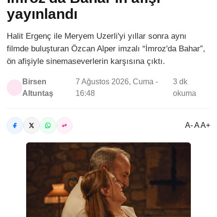
yayınlandı
Halit Ergenç ile Meryem Uzerli'yi yıllar sonra aynı
filmde buluşturan Özcan Alper imzalı “İmroz'da Bahar”,
ön afişiyle sinemaseverlerin karşısına çıktı.
Birsen
7 Ağustos 2026, Cuma -
3 dk
Altuntaş
16:48
okuma
A- A A+