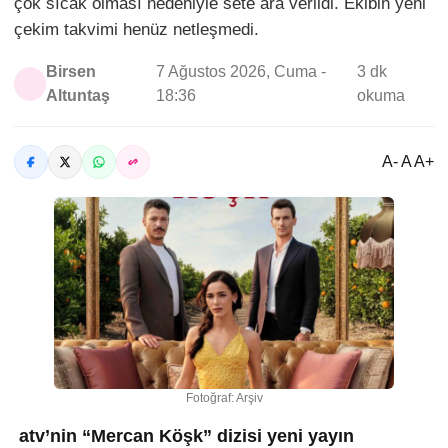
çok sıcak olması nedeniyle sete ara verildi. Ekibin yeni
çekim takvimi henüz netleşmedi.
Birsen
7 Ağustos 2026, Cuma -
3 dk
Altuntaş
18:36
okuma
A- A A+
Fotoğraf: Arşiv
atv’nin “Mercan Köşk” dizisi yeni yayın