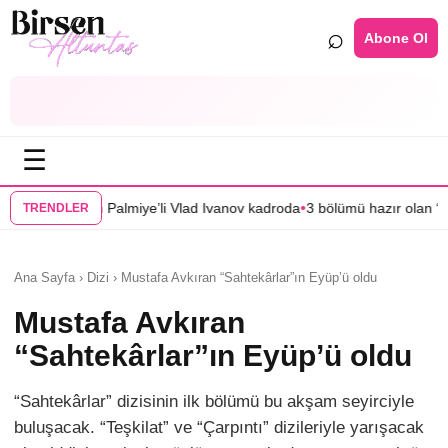
⌕
Abone Ol
☰
•
almiye’li Vlad Ivanov kadroda
3 bölümü hazır olan “Mercan Köşk”ün afişi
TRENDLER
Ana Sayfa › Dizi › Mustafa Avkıran “Sahtekârlar”ın Eyüp’ü oldu
Mustafa Avkıran
“Sahtekârlar”ın Eyüp’ü oldu
“Sahtekârlar” dizisinin ilk bölümü bu akşam seyirciyle
buluşacak. “Teşkilat” ve “Çarpıntı” dizileriyle yarışacak