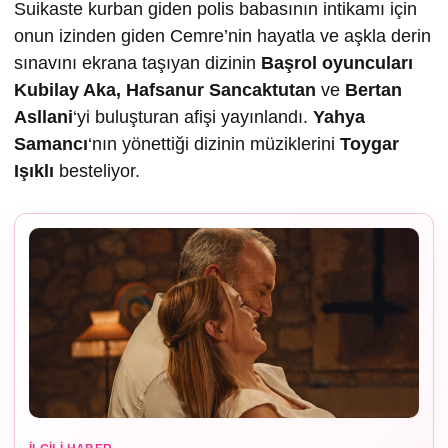
Suikaste kurban giden polis babasının intikamı için
onun izinden giden Cemre’nin hayatla ve aşkla derin
sınavını ekrana taşıyan dizinin
Ba
şrol oyuncuları
Kubilay Aka, Hafsanur Sancaktutan
ve
Bertan
Asllani
‘yi buluşturan afişi yayınlandı.
Yahya
Samancı
‘nın yönettiği dizinin müziklerini
Toygar
I
ş
ıklı
besteliyor.