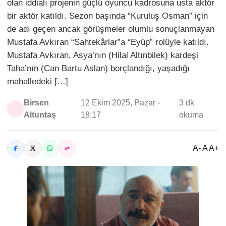
olan iddialı projenin güçlü oyuncu kadrosuna usta aktör
bir aktör katıldı. Sezon başında “Kuruluş Osman” için
de adı geçen ancak görüşmeler olumlu sonuçlanmayan
Mustafa Avkıran “Sahtekârlar”a “Eyüp” rolüyle katıldı.
Mustafa Avkıran, Asya’nın (Hilal Altınbilek) kardeşi
Taha’nın (Can Bartu Aslan) borçlandığı, yaşadığı
mahalledeki […]
Birsen
12 Ekim 2025, Pazar -
3 dk
Altuntaş
18:17
okuma
A- A A+