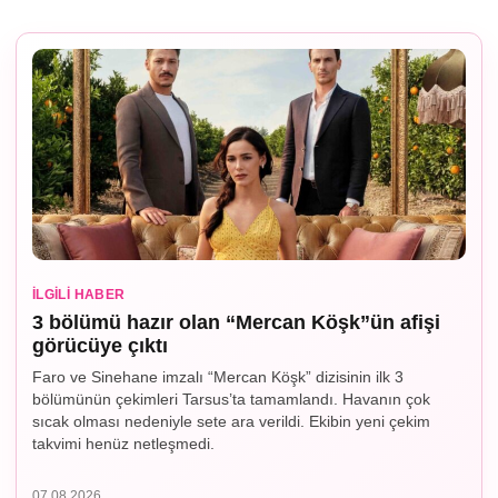
İLGILI HABER
3 bölümü hazır olan “Mercan Köşk”ün afişi
görücüye çıktı
Faro ve Sinehane imzalı “Mercan Köşk” dizisinin ilk 3
bölümünün çekimleri Tarsus’ta tamamlandı. Havanın çok
sıcak olması nedeniyle sete ara verildi. Ekibin yeni çekim
takvimi henüz netleşmedi.
07.08.2026