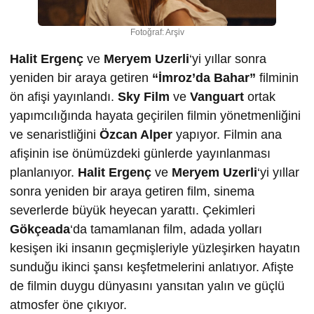
Fotoğraf: Arşiv
Halit Ergenç
ve
Meryem Uzerli
‘yi yıllar sonra
yeniden bir araya getiren
“İmroz’da Bahar”
filminin
ön afişi yayınlandı.
Sky Film
ve
Vanguart
ortak
yapımcılığında hayata geçirilen filmin yönetmenliğini
ve senaristliğini
Özcan Alper
yapıyor. Filmin ana
afişinin ise önümüzdeki günlerde yayınlanması
planlanıyor.
Halit Ergenç
ve
Meryem Uzerli
‘yi yıllar
sonra yeniden bir araya getiren film, sinema
severlerde büyük heyecan yarattı. Çekimleri
Gökçeada
‘da tamamlanan film, adada yolları
kesişen iki insanın geçmişleriyle yüzleşirken hayatın
sunduğu ikinci şansı keşfetmelerini anlatıyor. Afişte
de filmin duygu dünyasını yansıtan yalın ve güçlü
atmosfer öne çıkıyor.