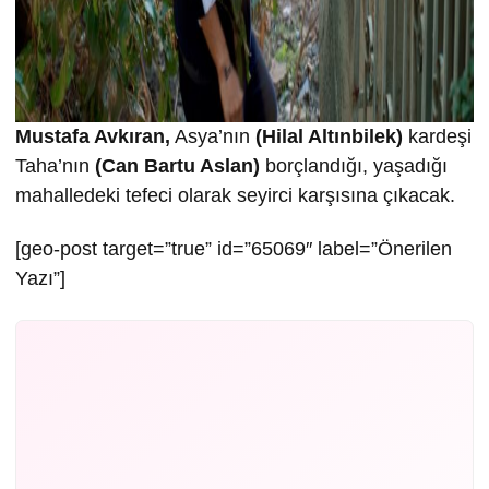
Mustafa Avkıran,
Asya’nın
(Hilal Altınbilek)
kardeşi
Taha’nın
(Can Bartu Aslan)
borçlandığı, yaşadığı
mahalledeki tefeci olarak seyirci karşısına çıkacak.
[geo-post target=”true” id=”65069″ label=”Önerilen
Yazı”]