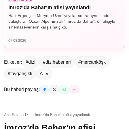
İLGILI HABER
İmroz’da Bahar’ın afişi yayınlandı
Halit Ergenç ile Meryem Uzerli'yi yıllar sonra aynı filmde
buluşturan Özcan Alper imzalı “İmroz'da Bahar”, ön afişiyle
sinemaseverlerin karşısına çıktı.
07.08.2026
Etiketler:
#dizi
#dizihaberleri
#mercanköşk
#toygarışıklı
ATV
Bu haberi paylaş:
Ana Sayfa › Dizi › İmroz'da Bahar'ın afişi yayınlandı
İmroz'da Bahar'ın afişi