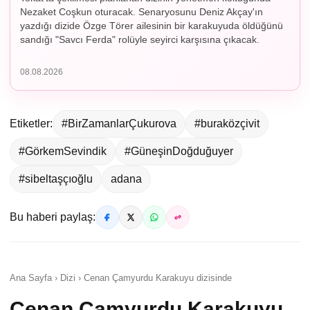
Nezaket Coşkun oturacak. Senaryosunu Deniz Akçay'ın
yazdığı dizide Özge Törer ailesinin bir karakuyuda öldüğünü
sandığı "Savcı Ferda" rolüyle seyirci karşısına çıkacak.
08.08.2026
Etiketler:
#BirZamanlarÇukurova
#buraközçivit
#GörkemSevindik
#GüneşinDoğduğuyer
#sibeltaşçıoğlu
adana
Bu haberi paylaş:
Ana Sayfa › Dizi › Cenan Çamyurdu Karakuyu dizisinde
Cenan Çamyurdu Karakuyu