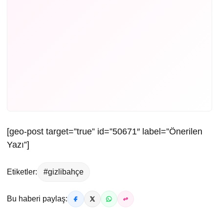
[geo-post target=”true” id=”50671″ label=”Önerilen
Yazı”]
Etiketler:
#gizlibahçe
Bu haberi paylaş: