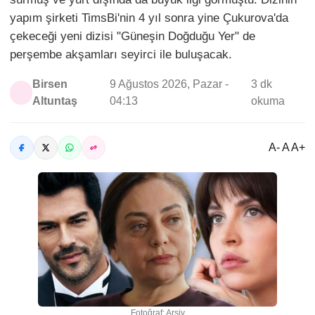
yapım şirketi TimsBi'nin 4 yıl sonra yine Çukurova'da
çekeceği yeni dizisi "Güneşin Doğduğu Yer" de
perşembe akşamları seyirci ile buluşacak.
Birsen
9 Ağustos 2026, Pazar -
3 dk
Altuntaş
04:13
okuma
A- A A+
Fotoğraf: Arşiv