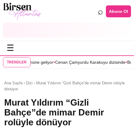
⌕
Abone Ol
☰
•
•
eliyor
Cenan Çamyurdu Karakuyu dizisinde
Bomba transfer! Caner Cin
TRENDLER
Ana Sayfa › Dizi › Murat Yıldırım “Gizli Bahçe”de mimar Demir rolüyle
dönüyor
Murat Yıldırım “Gizli
Bahçe”de mimar Demir
rolüyle dönüyor