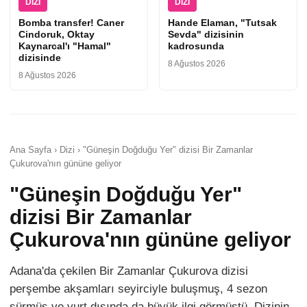
DIZI
DIZI
Bomba transfer! Caner
Hande Elaman, "Tutsak
Cindoruk, Oktay
Sevda" dizisinin
Kaynarcal'ı "Hamal"
kadrosunda
dizisinde
8 Ağustos 2026
8 Ağustos 2026
Ana Sayfa › Dizi › "Güneşin Doğduğu Yer" dizisi Bir Zamanlar
Çukurova'nın gününe geliyor
"Güneşin Doğduğu Yer"
dizisi Bir Zamanlar
Çukurova'nın gününe geliyor
Adana'da çekilen Bir Zamanlar Çukurova dizisi
perşembe akşamları seyirciyle buluşmuş, 4 sezon
sürmüş ve yurt dışında da büyük ilgi görmüştü. Dizinin