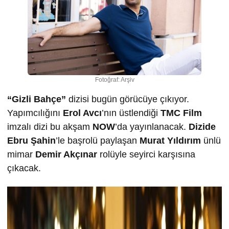
Fotoğraf: Arşiv
“Gizli Bahçe”
dizisi bugün görücüye çıkıyor.
Yapımcılığını
Erol Avcı
’nın üstlendiği
TMC Film
imzalı dizi bu akşam
NOW
’da yayınlanacak.
Dizide
Ebru Şahin
’le başrolü paylaşan
Murat Yıldırım
ünlü
mimar
Demir Akçınar
rolüyle seyirci karşısına
çıkacak.