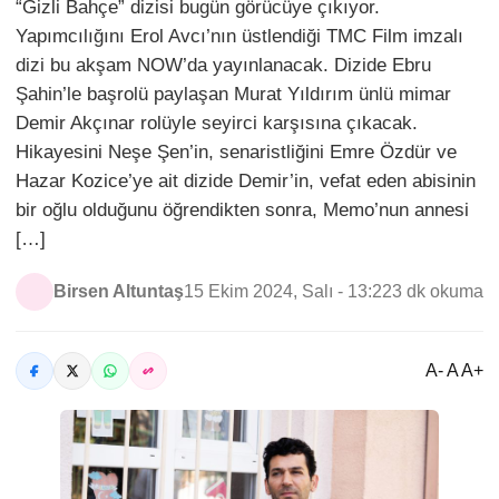
“Gizli Bahçe” dizisi bugün görücüye çıkıyor.
Yapımcılığını Erol Avcı’nın üstlendiği TMC Film imzalı
dizi bu akşam NOW’da yayınlanacak. Dizide Ebru
Şahin’le başrolü paylaşan Murat Yıldırım ünlü mimar
Demir Akçınar rolüyle seyirci karşısına çıkacak.
Hikayesini Neşe Şen’in, senaristliğini Emre Özdür ve
Hazar Kozice’ye ait dizide Demir’in, vefat eden abisinin
bir oğlu olduğunu öğrendikten sonra, Memo’nun annesi
[…]
Birsen Altuntaş
15 Ekim 2024, Salı - 13:22
3 dk okuma
A- A A+