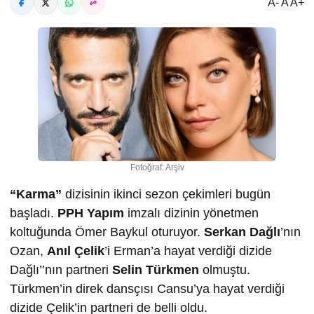
A- A A+
Fotoğraf: Arşiv
“Karma”
dizisinin ikinci sezon çekimleri bugün
başladı.
PPH Yapım
imzalı dizinin yönetmen
koltuğunda Ömer Baykul oturuyor.
Serkan Dağlı
’nın
Ozan,
Anıl Çelik
’i Erman’a hayat verdiği dizide
Dağlı’’nın partneri
Selin Türkmen
olmuştu.
Türkmen’in direk dansçısı Cansu’ya hayat verdiği
dizide Çelik’in partneri de belli oldu.