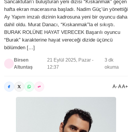
Sancaktutan’ı buluşturan yeni dizisi “Kıskanmak” geçen
hafta ekran macerasına başladı. Nadim Güç’ün yönettiği
Ay Yapım imzalı dizinin kadrosuna yeni bir oyuncu daha
dahil oldu. Murat Danacı, “Kıskanmak”la el sıkıştı.
BURAK ROLÜNE HAYAT VERECEK Başarılı oyuncu
“Burak” karakterine hayat vereceği dizide üçüncü
bölümden […]
Birsen
21 Eylül 2025, Pazar -
3 dk
Altuntaş
12:37
okuma
A- A A+