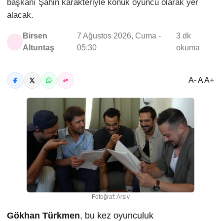
başkanı Şahin karakteriyle konuk oyuncu olarak yer
alacak.
Birsen
7 Ağustos 2026, Cuma -
3 dk
Altuntaş
05:30
okuma
A- A A+
Fotoğraf: Arşiv
Gökhan Türkmen
, bu kez oyunculuk