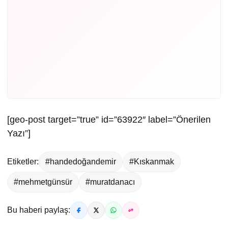
[geo-post target=”true” id=”63922″ label=”Önerilen
Yazı”]
Etiketler:
#handedoğandemir
#Kıskanmak
#mehmetgünsür
#muratdanacı
Bu haberi paylaş: