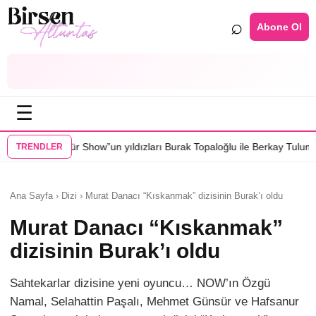
⌕
Abone Ol
☰
w”un yıldızları Burak Topaloğlu ile Berkay Tulumbacı “Ecünni” filminde
TRENDLER
Ana Sayfa › Dizi › Murat Danacı “Kıskanmak” dizisinin Burak’ı oldu
Murat Danacı “Kıskanmak”
dizisinin Burak’ı oldu
Sahtekarlar dizisine yeni oyuncu… NOW’ın Özgü
Namal, Selahattin Paşalı, Mehmet Günsür ve Hafsanur