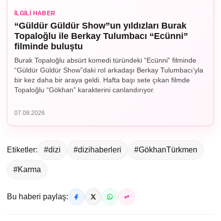
İLGILI HABER
“Güldür Güldür Show”un yıldızları Burak
Topaloğlu ile Berkay Tulumbacı “Ecünni”
filminde buluştu
Burak Topaloğlu absürt komedi türündeki “Ecünni” filminde
“Güldür Güldür Show”daki rol arkadaşı Berkay Tulumbacı’yla
bir kez daha bir araya geldi. Hafta başı sete çıkan filmde
Topaloğlu “Gökhan” karakterini canlandırıyor.
07.08.2026
Etiketler:
#dizi
#dizihaberleri
#GökhanTürkmen
#Karma
Bu haberi paylaş: