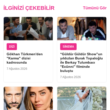
İLGINIZI ÇEKEBILIR
Tümünü Gör
DIZI
SINEMA
Gökhan Türkmen'den
“Güldür Güldür Show”un
"Karma" dizisi
yıldızları Burak Topaloğlu
kadrosunda
ile Berkay Tulumbacı
“Ecünni” filminde
7 Ağustos 2026
buluştu
7 Ağustos 2026