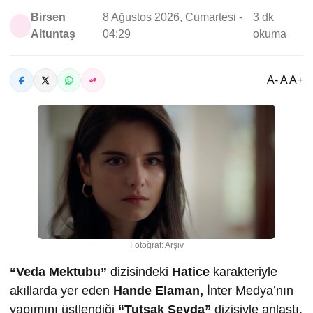
Birsen
8 Ağustos 2026, Cumartesi -
3 dk
Altuntaş
04:29
okuma
A- A A+
Fotoğraf: Arşiv
“Veda Mektubu”
dizisindeki
Hatice
karakteriyle
akıllarda yer eden
Hande Elaman,
İnter Medya’nın
yapımını üstlendiği
“Tutsak Sevda”
dizisiyle anlaştı.