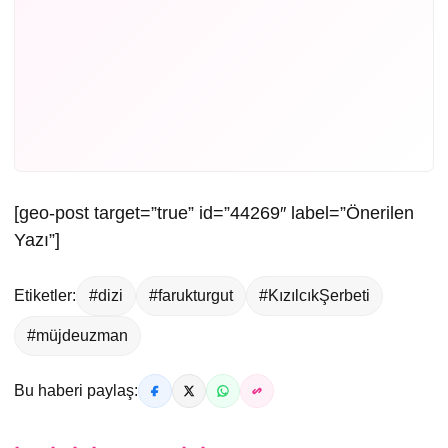
[geo-post target=”true” id=”44269″ label=”Önerilen
Yazı”]
Etiketler:
#dizi
#farukturgut
#KızılcıkŞerbeti
#müjdeuzman
Bu haberi paylaş: