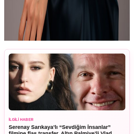
İLGILI HABER
Serenay Sarıkaya’lı “Sevdiğim İnsanlar”
filmine flaş transfer, Altın Palmiye’li Vlad