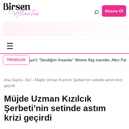
⌕
Abone Ol
☰
Sevdiğim İnsanlar” filmine flaş transfer, Altın Palmiye’li Vlad Ivanov ka
TRENDLER
Ana Sayfa › Dizi › Müjde Uzman Kızılcık Şerbeti’nin setinde astım krizi
geçirdi
Müjde Uzman Kızılcık
Şerbeti’nin setinde astım
krizi geçirdi