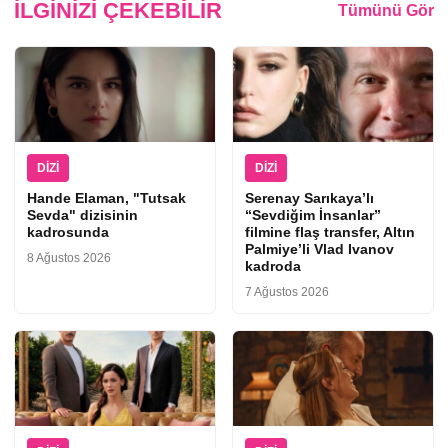
İLGINIZI ÇEKEBILIR
Tümünü Gör
DIZI
DIZI
Hande Elaman, "Tutsak
Serenay Sarıkaya’lı
Sevda" dizisinin
“Sevdiğim İnsanlar”
kadrosunda
filmine flaş transfer, Altın
Palmiye’li Vlad Ivanov
8 Ağustos 2026
kadroda
7 Ağustos 2026