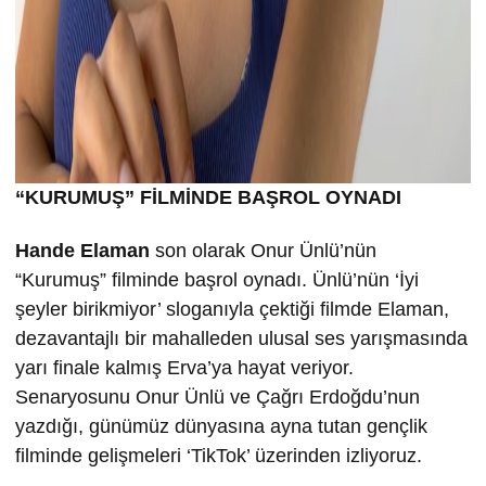
“KURUMU
Ş” FİLMİND
E BA
ŞROL OYNADI
Hande Elaman
son olarak Onur Ünlü’nün
“Kurumuş” filminde başrol oynadı. Ünlü’nün ‘İyi
şeyler birikmiyor’ sloganıyla çektiği filmde Elaman,
dezavantajlı bir mahalleden ulusal ses yarışmasında
yarı finale kalmış Erva’ya hayat veriyor.
Senaryosunu Onur Ünlü ve Çağrı Erdoğdu’nun
yazdığı, günümüz dünyasına ayna tutan gençlik
filminde gelişmeleri ‘TikTok’ üzerinden izliyoruz.