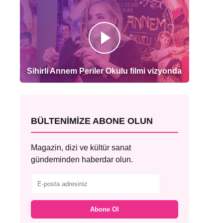
Sihirli Annem Periler Okulu filmi vizyonda
BÜLTENIMIZE ABONE OLUN
Magazin, dizi ve kültür sanat
gündeminden haberdar olun.
Abone Ol