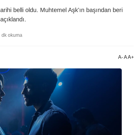
rihi belli oldu. Muhtemel Aşk'ın başından beri
 açıklandı.
3 dk okuma
A- A A+