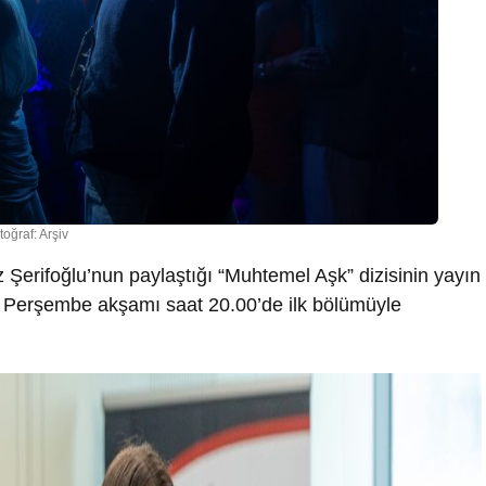
toğraf: Arşiv
 Şerifoğlu
’nun paylaştığı “
Muhtemel Aşk
” dizisinin yayın
n Perşembe
akşamı saat
20.00
’de
ilk bölümüyle