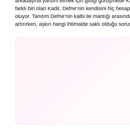
arkadaşına yardım etmek için gittiği görüşmede Ka
farklı biri olan Kadir, Defne’nin kendisini hiç he
oluyor. Tanıtım Defne’nin kalbi ile mantığı arasın
artırırken, aşkın hangi ihtimalde saklı olduğu sor