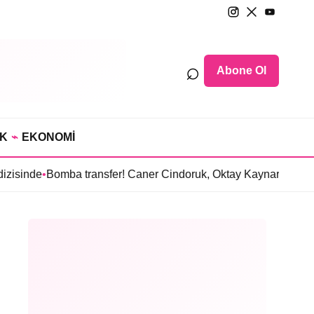
⌕
Abone Ol
IK
⌁
EKONOMİ
omba transfer! Caner Cindoruk, Oktay Kaynarcal’ı “Hamal” dizi