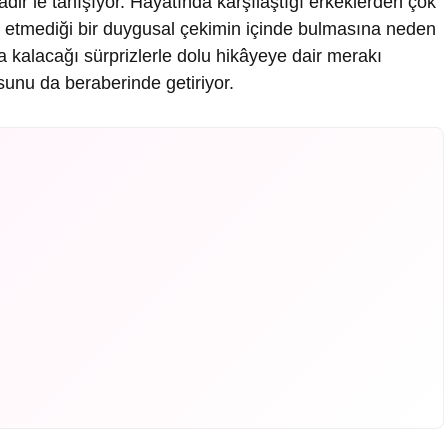
dir’le tanışıyor. Hayatında karşılaştığı erkeklerden çok
sap etmediği bir duygusal çekimin içinde bulmasına neden
da kalacağı sürprizlerle dolu hikâyeye dair merakı
usunu da beraberinde getiriyor.