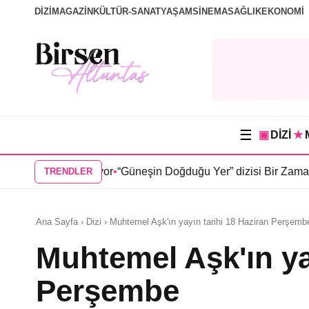
DİZİ
MAGAZİN
KÜLTÜR-SANAT
YAŞAM
SİNEMA
SAĞLIK
EKONOMİ
☰
▣
DİZİ
★
pazar oluyor
•
“Güneşin Doğduğu Yer” dizisi Bir Zamanlar Çukuro
TRENDLER
Ana Sayfa › Dizi › Muhtemel Aşk'ın yayın tarihi 18 Haziran Perşemb
Muhtemel Aşk'ın ya
Perşembe