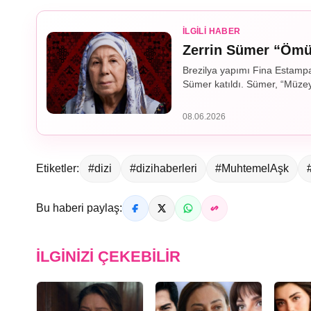
İLGILI HABER
Zerrin Sümer “Ömür
Brezilya yapımı Fina Estampa
Sümer katıldı. Sümer, “Müzey
08.06.2026
Etiketler:
#dizi
#dizihaberleri
#MuhtemelAşk
Bu haberi paylaş:
İLGINIZI ÇEKEBILIR