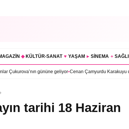
MAGAZİN
◆
KÜLTÜR-SANAT
♥
YAŞAM
▸
SİNEMA
+
SAĞL
va’nın gününe geliyor
•
Cenan Çamyurdu Karakuyu dizisinde
•
B
e
yın tarihi 18 Haziran