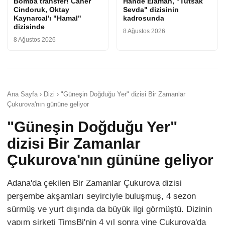
Bomba transfer! Caner
Hande Elaman, "Tutsak
Cindoruk, Oktay
Sevda" dizisinin
Kaynarcal'ı "Hamal"
kadrosunda
dizisinde
8 Ağustos 2026
8 Ağustos 2026
Ana Sayfa › Dizi › "Güneşin Doğduğu Yer" dizisi Bir Zamanlar
Çukurova'nın gününe geliyor
"Güneşin Doğduğu Yer"
dizisi Bir Zamanlar
Çukurova'nın gününe geliyor
Adana'da çekilen Bir Zamanlar Çukurova dizisi
perşembe akşamları seyirciyle buluşmuş, 4 sezon
sürmüş ve yurt dışında da büyük ilgi görmüştü. Dizinin
yapım şirketi TimsBi'nin 4 yıl sonra yine Çukurova'da