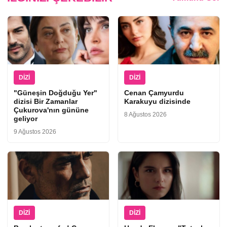
DIZI
DIZI
"Güneşin Doğduğu Yer"
Cenan Çamyurdu
dizisi Bir Zamanlar
Karakuyu dizisinde
Çukurova'nın gününe
8 Ağustos 2026
geliyor
9 Ağustos 2026
DIZI
DIZI