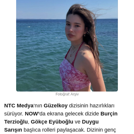
Fotoğraf: Arşiv
NTC Medya
‘nın
Güzelkoy
dizisinin hazırlıkları
sürüyor.
NOW’
da ekrana gelecek dizide
Burçin
Terzioğlu
,
Gökçe Eyüboğlu
ve
Duygu
Sarışın
başlıca rolleri paylaşacak. Dizinin genç