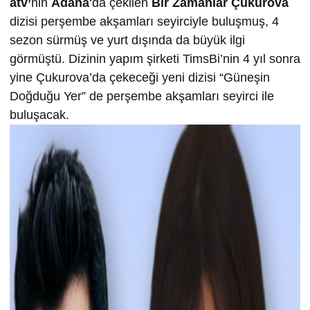
atv’
nin
Adana
‘da çekilen
Bir Zamanlar Çukurova
dizisi perşembe akşamları seyirciyle buluşmuş, 4
sezon sürmüş ve yurt dışında da büyük ilgi
görmüştü. Dizinin yapım şirketi TimsBi’nin 4 yıl sonra
yine Çukurova’da çekeceği yeni dizisi “Güneşin
Doğduğu Yer” de perşembe akşamları seyirci ile
buluşacak.