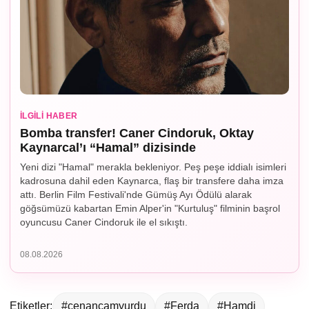
İLGILI HABER
Bomba transfer! Caner Cindoruk, Oktay
Kaynarcal’ı “Hamal” dizisinde
Yeni dizi "Hamal" merakla bekleniyor. Peş peşe iddialı isimleri
kadrosuna dahil eden Kaynarca, flaş bir transfere daha imza
attı. Berlin Film Festivali'nde Gümüş Ayı Ödülü alarak
göğsümüzü kabartan Emin Alper'in "Kurtuluş" filminin başrol
oyuncusu Caner Cindoruk ile el sıkıştı.
08.08.2026
Etiketler:
#cenançamyurdu
#Ferda
#Hamdi