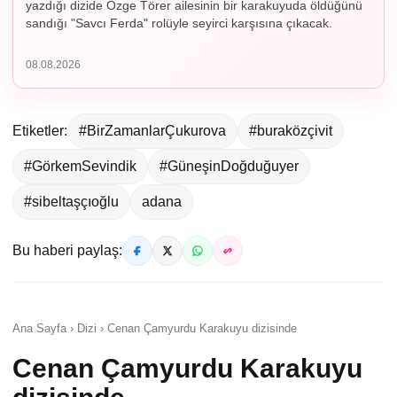
yazdığı dizide Özge Törer ailesinin bir karakuyuda öldüğünü
sandığı "Savcı Ferda" rolüyle seyirci karşısına çıkacak.
08.08.2026
Etiketler:
#BirZamanlarÇukurova
#buraközçivit
#GörkemSevindik
#GüneşinDoğduğuyer
#sibeltaşçıoğlu
adana
Bu haberi paylaş:
Ana Sayfa › Dizi › Cenan Çamyurdu Karakuyu dizisinde
Cenan Çamyurdu Karakuyu