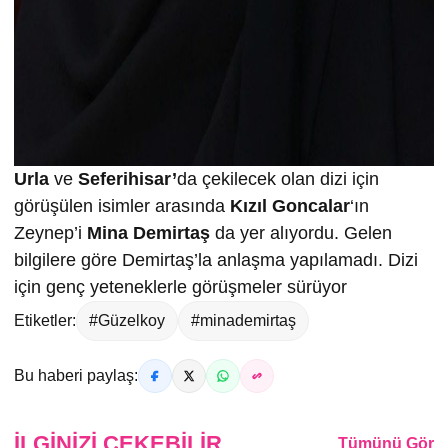
Urla
ve
Seferihisar’
da çekilecek olan dizi için
görüşülen isimler arasında
Kızıl Goncalar
‘ın
Zeynep’i
Mina Demirtaş
da yer alıyordu. Gelen
bilgilere göre Demirtaş’la anlaşma yapılamadı. Dizi
için genç yeteneklerle görüşmeler sürüyor
Etiketler:
#Güzelkoy
#minademirtaş
Bu haberi paylaş:
İLGINIZI ÇEKEBILIR
Tümünü Gör