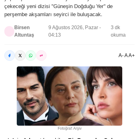
çekeceği yeni dizisi "Güneşin Doğduğu Yer" de
perşembe akşamları seyirci ile buluşacak.
Birsen
9 Ağustos 2026, Pazar -
3 dk
Altuntaş
04:13
okuma
A- A A+
Fotoğraf: Arşiv