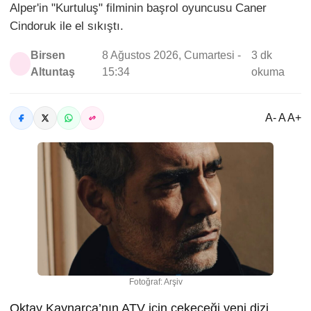
Alper'in "Kurtuluş" filminin başrol oyuncusu Caner
Cindoruk ile el sıkıştı.
Birsen
8 Ağustos 2026, Cumartesi -
3 dk
Altuntaş
15:34
okuma
A- A A+
Fotoğraf: Arşiv
Oktay Kaynarca’nın ATV için çekeceği yeni dizi