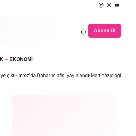
⌕
Abone Ol
IK
⌁
EKONOMİ
z’da Bahar’ın afişi yayınlandı
•
Mert Yazıcıoğlu’nun Aras dizisi il