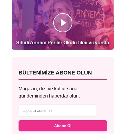
Sihirli Annem Periler Okulu filmi vizyonda
BÜLTENIMIZE ABONE OLUN
Magazin, dizi ve kültür sanat
gündeminden haberdar olun.
Abone Ol