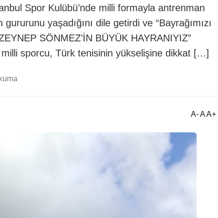
stanbul Spor Kulübü’nde milli formayla antrenman
n gururunu yaşadığını dile getirdi ve “Bayrağımızı
edi. “ZEYNEP SÖNMEZ’İN BÜYÜK HAYRANIYIZ”
 milli sporcu, Türk tenisinin yükselişine dikkat […]
okuma
A- A A+