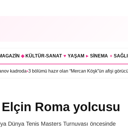
MAGAZİN
◆
KÜLTÜR-SANAT
♥
YAŞAM
▸
SİNEMA
+
SAĞL
a
•
3 bölümü hazır olan “Mercan Köşk”ün afişi görücüye çıktı
•
İmro
el Elçin Roma yolcusu
lya Dünya Tenis Masters Turnuvası öncesinde