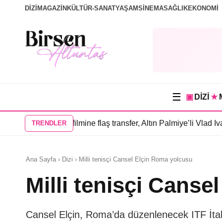
DİZİ
MAGAZİN
KÜLTÜR-SANAT
YAŞAM
SİNEMA
SAĞLIK
EKONOMİ
☰
▣
DİZİ
★
anlar” filmine flaş transfer, Altın Palmiye’li Vlad Ivanov kadrod
TRENDLER
Ana Sayfa › Dizi › Milli tenisçi Cansel Elçin Roma yolcusu
Milli tenisçi Cans
Cansel Elçin, Roma’da düzenlenecek ITF İta