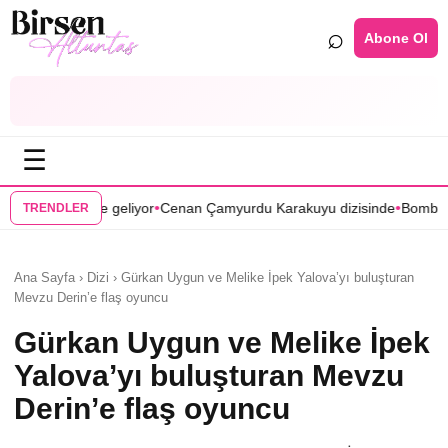
⌕
Abone Ol
☰
•
•
Cenan Çamyurdu Karakuyu dizisinde
Bomba transfer! Caner Cindoruk
TRENDLER
Ana Sayfa › Dizi › Gürkan Uygun ve Melike İpek Yalova’yı buluşturan
Mevzu Derin’e flaş oyuncu
Gürkan Uygun ve Melike İpek
Yalova’yı buluşturan Mevzu
Derin’e flaş oyuncu