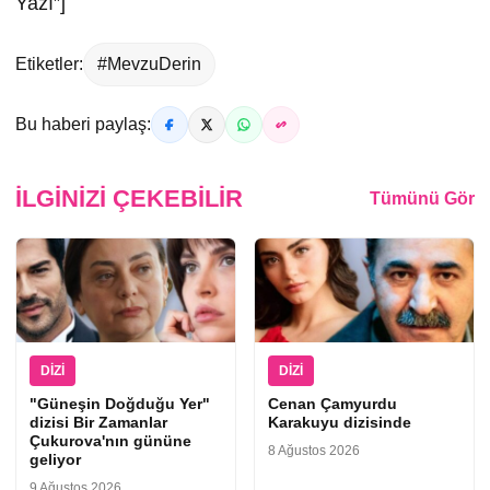
Yazı”]
Etiketler:
#MevzuDerin
Bu haberi paylaş:
İLGINIZI ÇEKEBILIR
Tümünü Gör
DIZI
DIZI
"Güneşin Doğduğu Yer"
Cenan Çamyurdu
dizisi Bir Zamanlar
Karakuyu dizisinde
Çukurova'nın gününe
8 Ağustos 2026
geliyor
9 Ağustos 2026