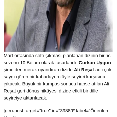
Mart ortasında sete çıkması planlanan dizinin birinci
sezonu 10 Bölüm olarak tasarlandı.
Gürkan Uygun
şimdiden merak uyandıran dizide
Ali Reşat
adlı çok
saygı gören bir kabadayı rolüyle seyirci karşısına
çıkacak. Büyük bir kumpas sonucu hapse atılan Ali
Reşat geri dönüş hikâyesi dizide etkili bir dille
seyirciye aktarılacak.
[geo-post target=”true” id=”39889″ label=”Önerilen