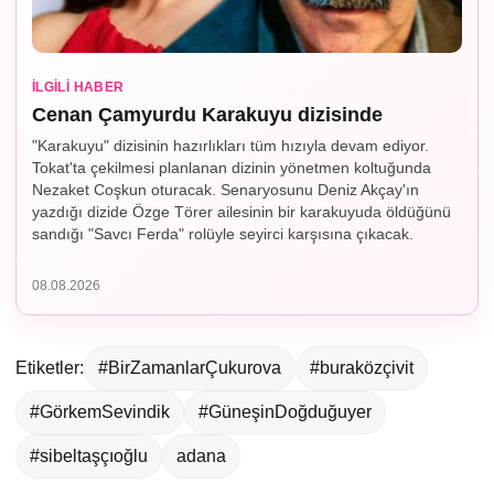
İLGILI HABER
Cenan Çamyurdu Karakuyu dizisinde
"Karakuyu" dizisinin hazırlıkları tüm hızıyla devam ediyor.
Tokat'ta çekilmesi planlanan dizinin yönetmen koltuğunda
Nezaket Coşkun oturacak. Senaryosunu Deniz Akçay'ın
yazdığı dizide Özge Törer ailesinin bir karakuyuda öldüğünü
sandığı "Savcı Ferda" rolüyle seyirci karşısına çıkacak.
08.08.2026
Etiketler:
#BirZamanlarÇukurova
#buraközçivit
#GörkemSevindik
#GüneşinDoğduğuyer
#sibeltaşçıoğlu
adana