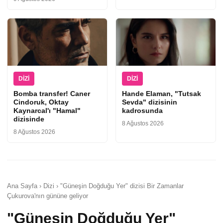
DIZI
DIZI
Bomba transfer! Caner
Hande Elaman, "Tutsak
Cindoruk, Oktay
Sevda" dizisinin
Kaynarcal'ı "Hamal"
kadrosunda
dizisinde
8 Ağustos 2026
8 Ağustos 2026
Ana Sayfa › Dizi › "Güneşin Doğduğu Yer" dizisi Bir Zamanlar
Çukurova'nın gününe geliyor
"Güneşin Doğduğu Yer"