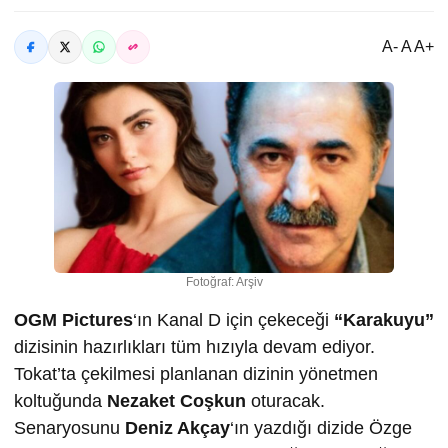
A- A A+
Fotoğraf: Arşiv
OGM Pictures
‘ın Kanal D için çekeceği
“Karakuyu”
dizisinin hazırlıkları tüm hızıyla devam ediyor.
Tokat’ta çekilmesi planlanan dizinin yönetmen
koltuğunda
Nezaket Coşkun
oturacak.
Senaryosunu
Deniz Akçay
‘ın yazdığı dizide Özge