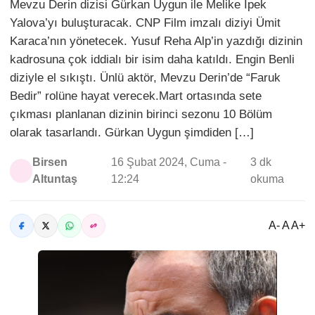
Mevzu Derin dizisi Gürkan Uygun ile Melike İpek
Yalova’yı buluşturacak. CNP Film imzalı diziyi Ümit
Karaca’nın yönetecek. Yusuf Reha Alp’in yazdığı dizinin
kadrosuna çok iddialı bir isim daha katıldı. Engin Benli
diziyle el sıkıştı. Ünlü aktör, Mevzu Derin’de “Faruk
Bedir” rolüne hayat verecek.Mart ortasında sete
çıkması planlanan dizinin birinci sezonu 10 Bölüm
olarak tasarlandı. Gürkan Uygun şimdiden […]
Birsen
16 Şubat 2024, Cuma -
3 dk
Altuntaş
12:24
okuma
A- A A+