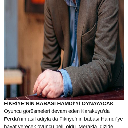
FİKRİYE’NİN BABASI HAMDİ’Yİ OYNAYACAK
Oyuncu görüşmeleri devam eden Karakuyu’da
Ferda
‘nın asıl adıyla da Fikriye’nin babası Hamdi”ye
hayat verecek oyuncu belli oldu. Merakla dizide