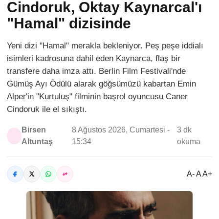
Cindoruk, Oktay Kaynarcal'ı
"Hamal" dizisinde
Yeni dizi "Hamal" merakla bekleniyor. Peş peşe iddialı
isimleri kadrosuna dahil eden Kaynarca, flaş bir
transfere daha imza attı. Berlin Film Festivali'nde
Gümüş Ayı Ödülü alarak göğsümüzü kabartan Emin
Alper'in "Kurtuluş" filminin başrol oyuncusu Caner
Cindoruk ile el sıkıştı.
Birsen
8 Ağustos 2026, Cumartesi -
3 dk
Altuntaş
15:34
okuma
A- A A+