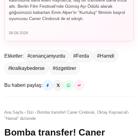
kadrosuna dahil eden Kaynarca, flaş bir transfere daha imza
attı. Berlin Film Festivali'nde Gümüş Ayı Ödülü alarak
göğsümüzü kabartan Emin Alper'in "Kurtuluş" filminin başrol
oyuncusu Caner Cindoruk ile el sıkıştı.
08.08.2026
Etiketler:
#cenançamyurdu
#Ferda
#Hamdi
#kralkaybederse
#özgetörer
Bu haberi paylaş:
Ana Sayfa › Dizi › Bomba transfer! Caner Cindoruk, Oktay Kaynarcal'ı
"Hamal" dizisinde
Bomba transfer! Caner