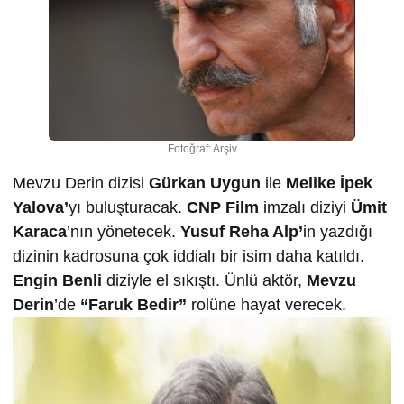
Fotoğraf: Arşiv
Mevzu Derin dizisi
Gürkan Uygun
ile
Melike İpek
Yalova’
yı buluşturacak.
CNP Film
imzalı diziyi
Ümit
Karaca
’nın yönetecek.
Yusuf Reha Alp
’
in yazdığı
dizinin kadrosuna çok iddialı bir isim daha katıldı.
Engin Benli
diziyle el sıkıştı. Ünlü aktör,
Mevzu
Derin
’de
“Faruk Bedir”
rolüne hayat verecek.