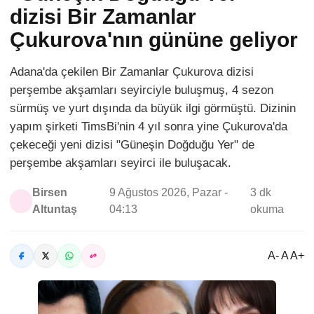
dizisi Bir Zamanlar
Çukurova'nın gününe geliyor
Adana'da çekilen Bir Zamanlar Çukurova dizisi
perşembe akşamları seyirciyle buluşmuş, 4 sezon
sürmüş ve yurt dışında da büyük ilgi görmüştü. Dizinin
yapım şirketi TimsBi'nin 4 yıl sonra yine Çukurova'da
çekeceği yeni dizisi "Güneşin Doğduğu Yer" de
perşembe akşamları seyirci ile buluşacak.
Birsen
9 Ağustos 2026, Pazar -
3 dk
Altuntaş
04:13
okuma
A- A A+