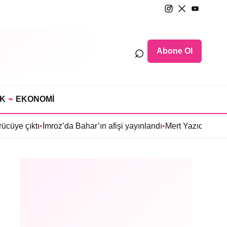
⌕
Abone Ol
IK
⌁
EKONOMİ
•
İmroz’da Bahar’ın afişi yayınlandı
•
Mert Yazıcıoğlu’nun Aras dizi