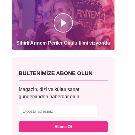
Sihirli Annem Periler Okulu filmi vizyonda
BÜLTENIMIZE ABONE OLUN
Magazin, dizi ve kültür sanat
gündeminden haberdar olun.
Abone Ol