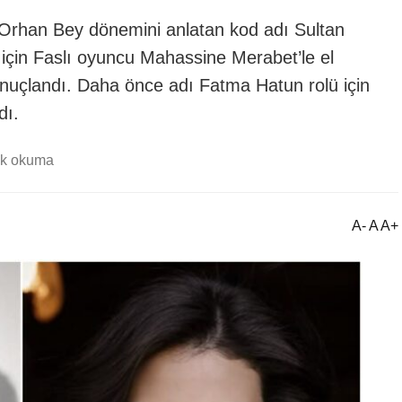
 Orhan Bey dönemini anlatan kod adı Sultan
ol için Faslı oyuncu Mahassine Merabet’le el
onuçlandı. Daha önce adı Fatma Hatun rolü için
dı.
dk okuma
A- A A+