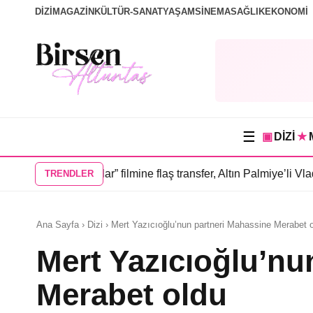
DİZİ
MAGAZİN
KÜLTÜR-SANAT
YAŞAM
SİNEMA
SAĞLIK
EKONOMİ
☰
▣
DİZİ
★
m İnsanlar” filmine flaş transfer, Altın Palmiye’li Vlad Ivanov k
TRENDLER
Ana Sayfa › Dizi › Mert Yazıcıoğlu’nun partneri Mahassine Merabet 
Mert Yazıcıoğlu’nu
Merabet oldu