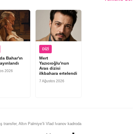
DIZI
'da Bahar'ın
Mert
yayınlandı
Yazıcıoğlu'nun
Aras dizisi
tos 2026
ilkbahara ertelendi
7 Ağustos 2026
aş transfer, Altın Palmiye’li Vlad Ivanov kadroda