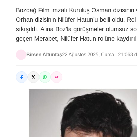
Bozdağ Film imzalı Kuruluş Osman dizisinin
Orhan dizisinin Nilüfer Hatun’u belli oldu. R
sıkışıldı. Alina Boz’la görüşmeler olumsuz s
geçen Merabet, Nilüfer Hatun rolüne kaydırıl
Birsen Altuntaş
22 Ağustos 2025, Cuma - 21:06
3 