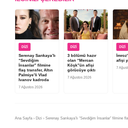
DIZI
DIZI
DIZI
Serenay Sarıkaya’lı
3 bölümü hazır
İmroz
“Sevdiğim
olan “Mercan
afişi 
İnsanlar” filmine
Köşk”ün afişi
7 Ağus
flaş transfer, Altın
görücüye çıktı
Palmiye’li Vlad
7 Ağustos 2026
Ivanov kadroda
7 Ağustos 2026
Ana Sayfa › Dizi › Serenay Sarıkaya’lı “Sevdiğim İnsanlar” filmine fl