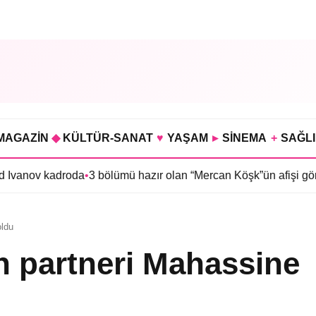
MAGAZİN
◆
KÜLTÜR-SANAT
♥
YAŞAM
▸
SİNEMA
+
SAĞL
adroda
•
3 bölümü hazır olan “Mercan Köşk”ün afişi görücüye çıktı
oldu
n partneri Mahassine