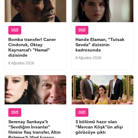
DIZI
DIZI
Bomba transfer! Caner
Hande Elaman, "Tutsak
Cindoruk, Oktay
Sevda" dizisinin
Kaynarcal'ı "Hamal"
kadrosunda
dizisinde
8 Ağustos 2026
8 Ağustos 2026
DIZI
DIZI
Serenay Sarıkaya’lı
3 bölümü hazır olan
“Sevdiğim İnsanlar”
“Mercan Köşk”ün afişi
filmine flaş transfer, Altın
görücüye çıktı
Palmiye’li Vlad Ivanov