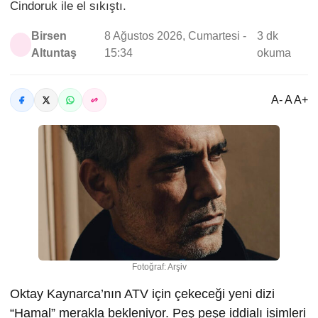
Cindoruk ile el sıkıştı.
Birsen
8 Ağustos 2026, Cumartesi -
3 dk
Altuntaş
15:34
okuma
A- A A+
Fotoğraf: Arşiv
Oktay Kaynarca’nın ATV için çekeceği yeni dizi
“Hamal” merakla bekleniyor. Peş peşe iddialı isimleri