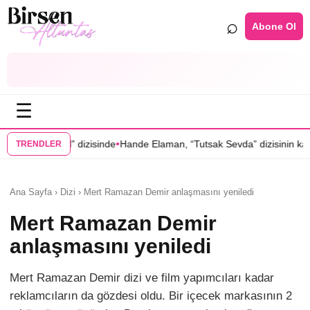
⌕
Abone Ol
☰
•
•
al” dizisinde
Hande Elaman, “Tutsak Sevda” dizisinin kadrosunda
Ser
TRENDLER
Ana Sayfa › Dizi › Mert Ramazan Demir anlaşmasını yeniledi
Mert Ramazan Demir
anlaşmasını yeniledi
Mert Ramazan Demir dizi ve film yapımcıları kadar
reklamcıların da gözdesi oldu. Bir içecek markasının 2