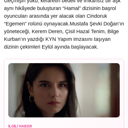
Geçmişin yükü, kefaretin bedeli ve imkânsız bir aşk
aynı hikâyede buluşturan “Hamal” dizisinin başrol
oyuncuları arasında yer alacak olan Cindoruk
“Egemen” rolünü oynayacak.Mustafa Şevki Doğan’ın
yöneteceği, Kerem Deren, Çisil Hazal Tenim, Bilge
Kurban’ın yazdığı KYN Yapım imzasını taşıyan
dizinin çekimleri Eylül ayında başlayacak.
İLGILI HABER