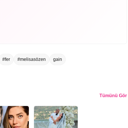
#fer
#melisasözen
gain
Tümünü Gör