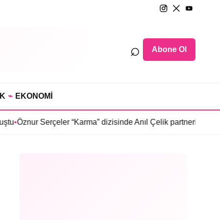
⌕
Abone Ol
IK
⌁
EKONOMİ
erçeler “Karma” dizisinde Anıl Çelik partneri oldu
•
Sosyetede ta