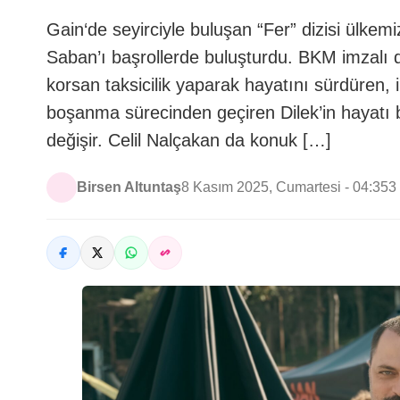
Gain‘de seyirciyle buluşan “Fer” dizisi ülkem
Saban’ı başrollerde buluşturdu. BKM imzalı d
korsan taksicilik yaparak hayatını sürdüren, i
boşanma sürecinden geçiren Dilek’in hayatı b
değişir. Celil Nalçakan da konuk […]
Birsen Altuntaş
8 Kasım 2025, Cumartesi - 04:35
3