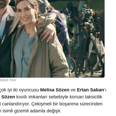
toğraf: Arşiv
çok iyi iki oyuncusu
Melisa Sözen
ve
Ertan Saban
’ı
a Sözen
kısıtlı imkanları sebebiyle korsan taksicilik
’i canlandırıyor. Çekişmeli bir boşanma sürecinden
i isimli gizemli adamla değişir.