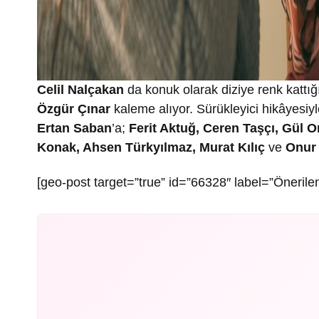
Celil Nalçakan
da konuk olarak diziye renk kattığı
Özgür Çınar
kaleme alıyor. Sürükleyici hikâyesiy
Ertan Saban
’a;
Ferit Aktuğ, Ceren Taşçı, Gül 
Konak, Ahsen Türkyılmaz, Murat Kılıç
ve
Onur 
[geo-post target=”true” id=”66328″ label=”Önerilen