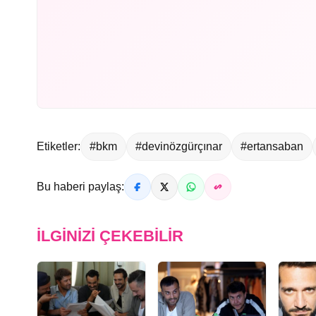
Etiketler:
#bkm
#devinözgürçınar
#ertansaban
Bu haberi paylaş:
İLGINIZI ÇEKEBILIR