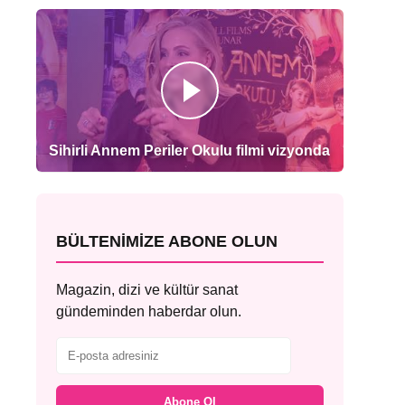
Sihirli Annem Periler Okulu filmi vizyonda
BÜLTENIMIZE ABONE OLUN
Magazin, dizi ve kültür sanat
gündeminden haberdar olun.
Abone Ol