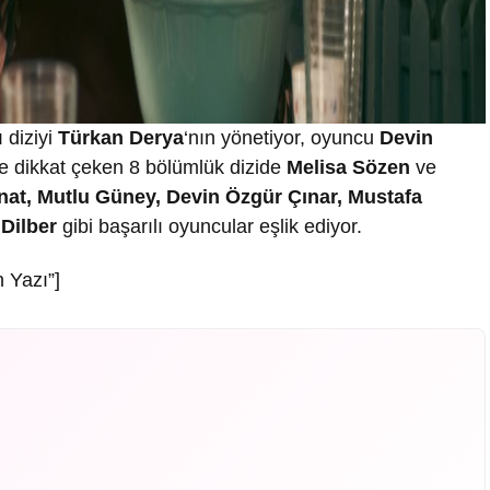
 diziyi
Türkan Derya
‘nın yönetiyor, oyuncu
Devin
le dikkat çeken 8 bölümlük dizide
Melisa Sözen
ve
Onat, Mutlu Güney, Devin Özgür Çınar, Mustafa
Dilber
gibi başarılı oyuncular eşlik ediyor.
 Yazı”]