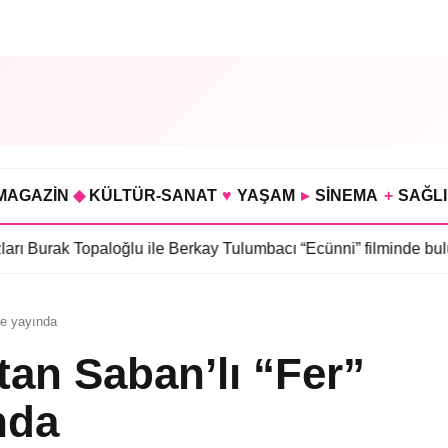
MAGAZİN
◆
KÜLTÜR-SANAT
♥
YAŞAM
▸
SİNEMA
+
SAĞL
opaloğlu ile Berkay Tulumbacı “Ecünni” filminde buluştu
•
Öznur S
de yayında
tan Saban’lı “Fer”
nda