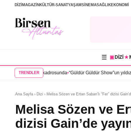
DİZİ
MAGAZİN
KÜLTÜR-SANAT
YAŞAM
SİNEMA
SAĞLIK
EKONOMİ
☰
▣
DİZİ
★
” dizisi kadrosunda
•
“Güldür Güldür Show”un yıldızları Burak T
TRENDLER
Ana Sayfa › Dizi › Melisa Sözen ve Ertan Saban’lı “Fer” dizisi Gain’
Melisa Sözen ve Er
dizisi Gain’de yayı