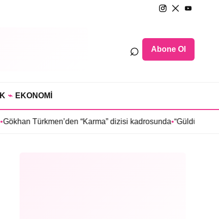
⌕
Abone Ol
IK
⌁
EKONOMİ
kmen’den “Karma” dizisi kadrosunda
•
“Güldür Güldür Show”un y