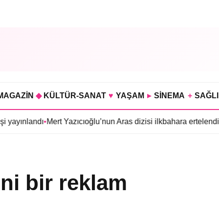
MAGAZİN
◆
KÜLTÜR-SANAT
♥
YAŞAM
▸
SİNEMA
+
SAĞL
ı
•
Mert Yazıcıoğlu’nun Aras dizisi ilkbahara ertelendi
•
Gökhan Tür
ni bir reklam