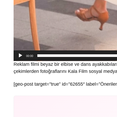
00:00
Reklam filmi beyaz bir elbise ve dans ayakkabıla
çekimlerden fotoğraflarını Kala Film sosyal medy
[geo-post target=”true” id=”62655″ label=”Önerilen