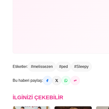
Etiketler:
#melissezen
#ped
#Sleepy
Bu haberi paylaş:
İLGINIZI ÇEKEBILIR