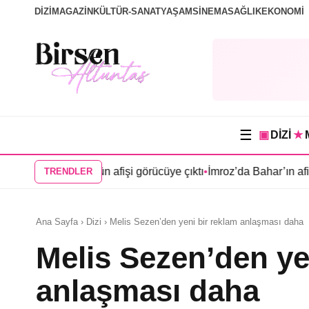
DİZİ
MAGAZİN
KÜLTÜR-SANAT
YAŞAM
SİNEMA
SAĞLIK
EKONOMİ
☰
▣
DİZİ
★
n Köşk”ün afişi görücüye çıktı
•
İmroz’da Bahar’ın afişi yayınland
TRENDLER
Ana Sayfa › Dizi › Melis Sezen’den yeni bir reklam anlaşması daha
Melis Sezen’den ye
anlaşması daha