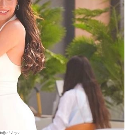
toğraf: Arşiv