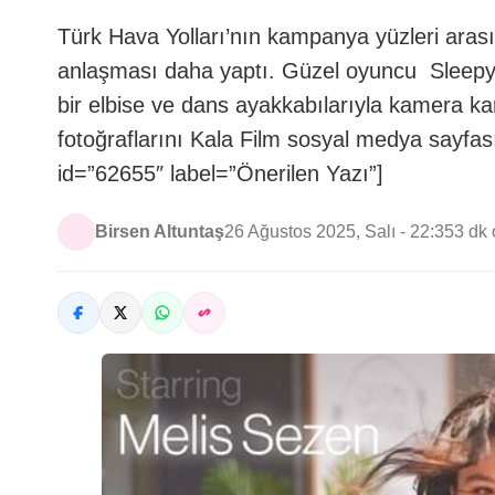
Türk Hava Yolları’nın kampanya yüzleri arası
anlaşması daha yaptı. Güzel oyuncu Sleepy’n
bir elbise ve dans ayakkabılarıyla kamera k
fotoğraflarını Kala Film sosyal medya sayfas
id=”62655″ label=”Önerilen Yazı”]
Birsen Altuntaş
26 Ağustos 2025, Salı - 22:35
3 dk