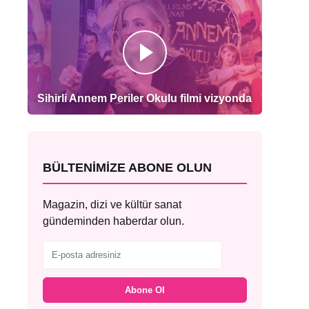
Sihirli Annem Periler Okulu filmi vizyonda
BÜLTENIMIZE ABONE OLUN
Magazin, dizi ve kültür sanat
gündeminden haberdar olun.
Abone Ol