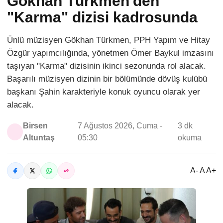
Gökhan Türkmen'den
"Karma" dizisi kadrosunda
Ünlü müzisyen Gökhan Türkmen, PPH Yapım ve Hitay
Özgür yapımcılığında, yönetmen Ömer Baykul imzasını
taşıyan "Karma" dizisinin ikinci sezonunda rol alacak.
Başarılı müzisyen dizinin bir bölümünde dövüş kulübü
başkanı Şahin karakteriyle konuk oyuncu olarak yer
alacak.
Birsen
7 Ağustos 2026, Cuma -
3 dk
Altuntaş
05:30
okuma
A- A A+