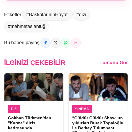
Etiketler:
#BaşkalarınınHayatı
#dizi
#mehmetaslantuğ
Bu haberi paylaş:
İLGINIZI ÇEKEBILIR
Tümünü Gör
DIZI
SINEMA
Gökhan Türkmen'den
“Güldür Güldür Show”un
"Karma" dizisi
yıldızları Burak Topaloğlu
kadrosunda
ile Berkay Tulumbacı