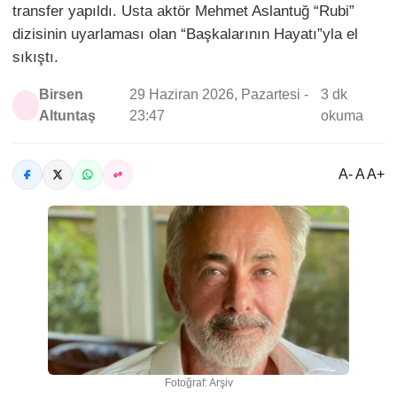
transfer yapıldı. Usta aktör Mehmet Aslantuğ “Rubi”
dizisinin uyarlaması olan “Başkalarının Hayatı”yla el
sıkıştı.
Birsen
29 Haziran 2026, Pazartesi -
3 dk
Altuntaş
23:47
okuma
A- A A+
Fotoğraf: Arşiv