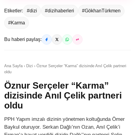
Etiketler:
#dizi
#dizihaberleri
#GökhanTürkmen
#Karma
Bu haberi paylaş:
Ana Sayfa › Dizi › Öznur Serçeler “Karma” dizisinde Anıl Çelik partneri
oldu
Öznur Serçeler “Karma”
dizisinde Anıl Çelik partneri
oldu
PPH Yapım imzalı dizinin yönetmen koltuğunda Ömer
Baykul oturuyor. Serkan Dağlı’nın Ozan, Anıl Çelik’i
Erman’a hayat verdiği dizide Dağlı’’nın partneri Selin