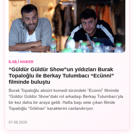
İLGILI HABER
“Güldür Güldür Show”un yıldızları Burak
Topaloğlu ile Berkay Tulumbacı “Ecünni”
filminde buluştu
Burak Topaloğlu absürt komedi türündeki “Ecünni” filminde
“Güldür Güldür Show”daki rol arkadaşı Berkay Tulumbacı’yla
bir kez daha bir araya geldi. Hafta başı sete çıkan filmde
Topaloğlu “Gökhan” karakterini canlandırıyor.
07.08.2026