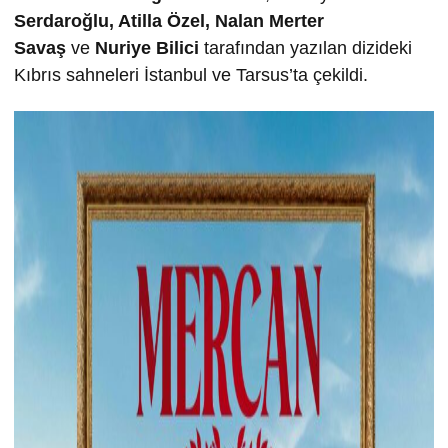
Serdaro
ğ
lu, Atilla Özel, Nalan Merter
Sava
ş
ve
Nuriye Bilici
tarafından yazılan dizideki
Kıbrıs sahneleri İstanbul ve Tarsus’ta çekildi.