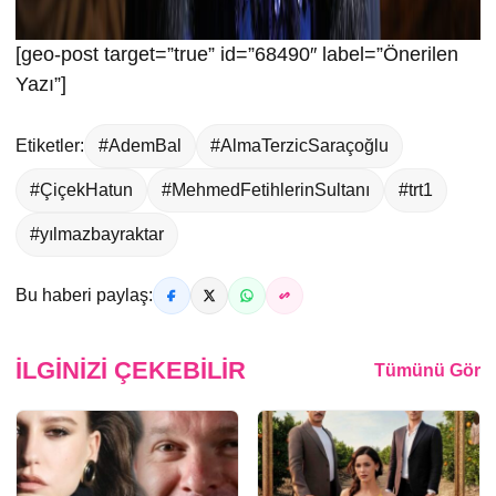
[geo-post target=”true” id=”68490″ label=”Önerilen
Yazı”]
Etiketler:
#AdemBal
#AlmaTerzicSaraçoğlu
#ÇiçekHatun
#MehmedFetihlerinSultanı
#trt1
#yılmazbayraktar
Bu haberi paylaş:
İLGINIZI ÇEKEBILIR
Tümünü Gör