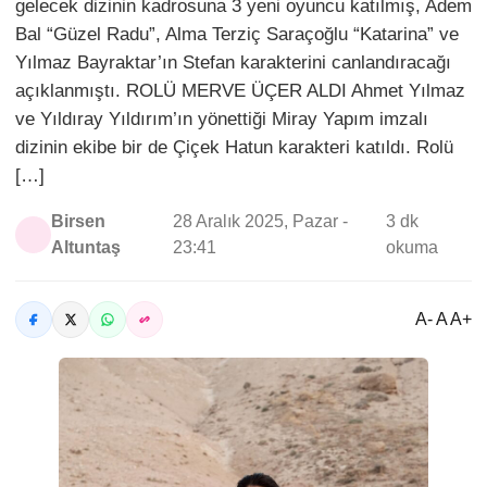
gelecek dizinin kadrosuna 3 yeni oyuncu katılmış, Adem
Bal “Güzel Radu”, Alma Terziç Saraçoğlu “Katarina” ve
Yılmaz Bayraktar’ın Stefan karakterini canlandıracağı
açıklanmıştı. ROLÜ MERVE ÜÇER ALDI Ahmet Yılmaz
ve Yıldıray Yıldırım’ın yönettiği Miray Yapım imzalı
dizinin ekibe bir de Çiçek Hatun karakteri katıldı. Rolü
[…]
Birsen
28 Aralık 2025, Pazar -
3 dk
Altuntaş
23:41
okuma
A- A A+