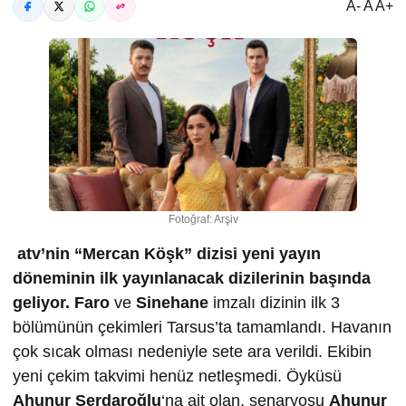
A- A A+
Fotoğraf: Arşiv
atv’nin “Mercan Köşk” dizisi yeni yayın
döneminin ilk yayınlanacak dizilerinin başında
geliyor.
Faro
ve
Sinehane
imzalı dizinin ilk 3
bölümünün çekimleri Tarsus’ta tamamlandı. Havanın
çok sıcak olması nedeniyle sete ara verildi. Ekibin
yeni çekim takvimi henüz netleşmedi. Öyküsü
Ahunur Serdaro
ğ
lu
‘na ait olan, senaryosu
Ahunur