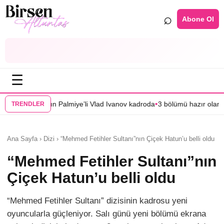
⌕
Abone Ol
☰
•
Palmiye’li Vlad Ivanov kadroda
3 bölümü hazır olan “Mercan Köşk”ün afiş
TRENDLER
Ana Sayfa › Dizi › “Mehmed Fetihler Sultanı”nın Çiçek Hatun’u belli oldu
“Mehmed Fetihler Sultanı”nın
Çiçek Hatun’u belli oldu
“Mehmed Fetihler Sultanı” dizisinin kadrosu yeni
oyuncularla güçleniyor. Salı günü yeni bölümü ekrana