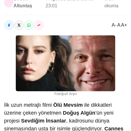
Altuntaş
23:01
okuma
A- A A+
Fotoğraf: Arşiv
İlk uzun metrajlı filmi
Ölü Mevsim
ile dikkatleri
üzerine çeken yönetmen
Doğuş Algün
’ün yeni
projesi
Sevdiğim İnsanlar
, kadrosunu dünya
sinemasından usta bir isimle güçlendiriyor.
Cannes