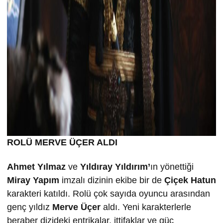
ROLÜ MERVE ÜÇER ALDI
Ahmet Yılmaz
ve
Yıldıray Yıldırım’
ın yönettiği
Miray Yapım
imzalı dizinin ekibe bir de
Çiçek Hatun
karakteri katıldı. Rolü çok sayıda oyuncu arasından
genç yıldız
Merve Üçer
aldı. Yeni karakterlerle
beraber dizideki entrikalar, ittifaklar ve güç