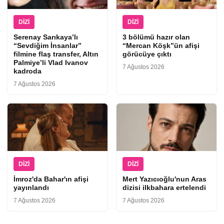
DIZI
DIZI
Serenay Sarıkaya’lı
3 bölümü hazır olan
“Sevdiğim İnsanlar”
“Mercan Köşk”ün afişi
filmine flaş transfer, Altın
görücüye çıktı
Palmiye’li Vlad Ivanov
7 Ağustos 2026
kadroda
7 Ağustos 2026
DIZI
DIZI
İmroz'da Bahar'ın afişi
Mert Yazıcıoğlu'nun Aras
yayınlandı
dizisi ilkbahara ertelendi
7 Ağustos 2026
7 Ağustos 2026