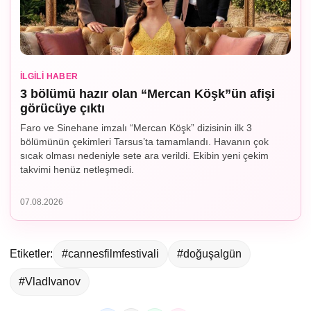
İLGILI HABER
3 bölümü hazır olan “Mercan Köşk”ün afişi
görücüye çıktı
Faro ve Sinehane imzalı “Mercan Köşk” dizisinin ilk 3
bölümünün çekimleri Tarsus’ta tamamlandı. Havanın çok
sıcak olması nedeniyle sete ara verildi. Ekibin yeni çekim
takvimi henüz netleşmedi.
07.08.2026
Etiketler:
#cannesfilmfestivali
#doğuşalgün
#VladIvanov