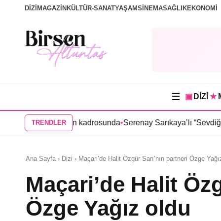
DİZİ
MAGAZİN
KÜLTÜR-SANAT
YAŞAM
SİNEMA
SAĞLIK
EKONOMİ
☰
▣
DİZİ
★
 dizisinin kadrosunda
•
Serenay Sarıkaya’lı “Sevdiğim İnsanlar” fi
TRENDLER
Ana Sayfa › Dizi › Maçari’de Halit Özgür Sarı’nın partneri Özge Yağı
Maçari’de Halit Özg
Özge Yağız oldu