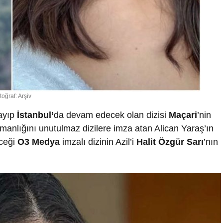
toğraf: Arşiv
layıp
İstanbul’
da devam edecek olan dizisi
Maçari
’nin
nlığını unutulmaz dizilere imza atan Alican Yaraş’ın
eceği
O3 Medya
imzalı dizinin Azil’i
Halit Özgür Sarı
’nın