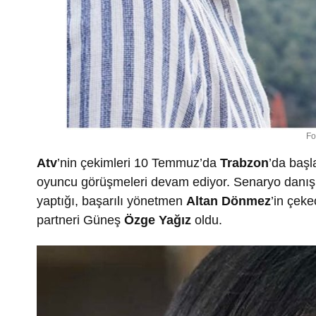
Fo
Atv
’nin çekimleri 10 Temmuz’da
Trabzon
’da baş
oyuncu görüşmeleri devam ediyor. Senaryo danışma
yaptığı, başarılı yönetmen
Altan Dönmez
’in çek
partneri Güneş
Özge Yağız
oldu.