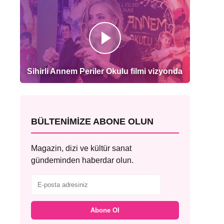
Sihirli Annem Periler Okulu filmi vizyonda
BÜLTENIMIZE ABONE OLUN
Magazin, dizi ve kültür sanat
gündeminden haberdar olun.
Abone Ol