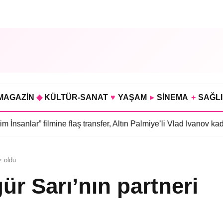
MAGAZİN
◆
KÜLTÜR-SANAT
♥
YAŞAM
▸
SİNEMA
+
SAĞL
lmine flaş transfer, Altın Palmiye’li Vlad Ivanov kadroda
•
3 bölüm
z oldu
ür Sarı’nın partneri