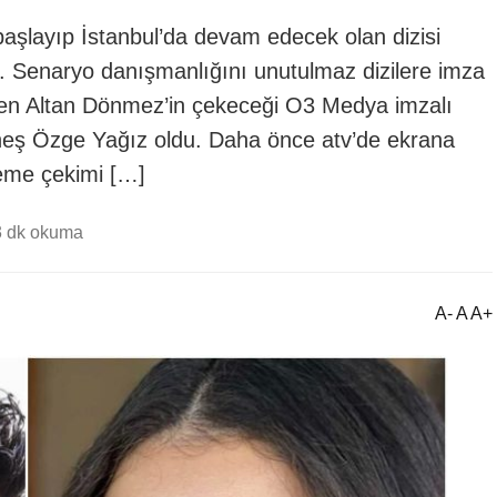
aşlayıp İstanbul’da devam edecek olan dizisi
. Senaryo danışmanlığını unutulmaz dizilere imza
tmen Altan Dönmez’in çekeceği O3 Medya imzalı
 Güneş Özge Yağız oldu. Daha önce atv’de ekrana
neme çekimi […]
3 dk okuma
A- A A+