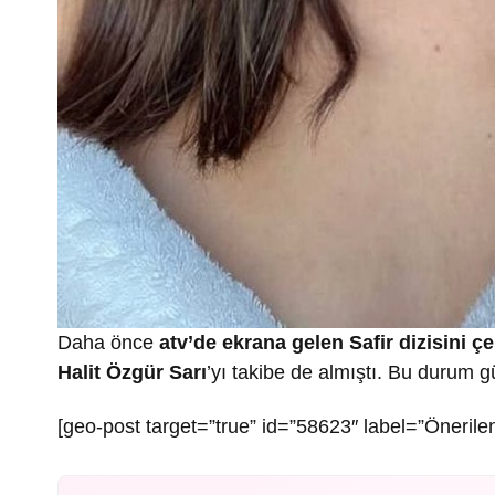
Daha önce
atv’de ekrana gelen Safir dizisini 
Halit Özgür Sarı
’yı takibe de almıştı. Bu durum 
[geo-post target=”true” id=”58623″ label=”Önerilen