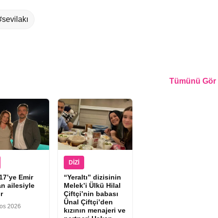
#sevilakı
Tümünü Gör
DIZI
17’ye Emir
“Yeraltı” dizisinin
n ailesiyle
Melek’i Ülkü Hilal
r
Çiftçi’nin babası
Ünal Çiftçi’den
tos 2026
kızının menajeri ve