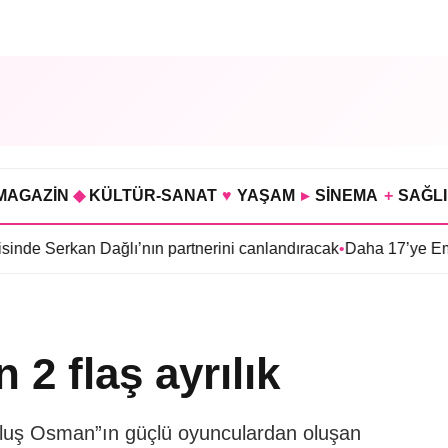
MAGAZİN
◆
KÜLTÜR-SANAT
♥
YAŞAM
▸
SİNEMA
+
SAĞL
an Dağlı’nın partnerini canlandıracak
•
Daha 17’ye Emir Sarıhan a
2 flaş ayrılık
uruluş Osman”ın güçlü oyunculardan oluşan