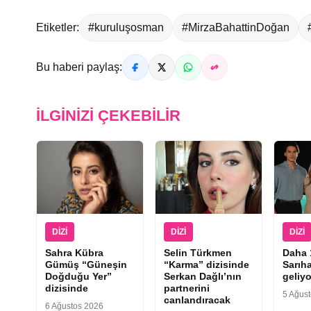
Etiketler:
#kuruluşosman
#MirzaBahattinDoğan
Bu haberi paylaş:
İLGINIZI ÇEKEBILIR
DIZI
DIZI
DIZI
Sahra Kübra
Selin Türkmen
Daha 
Gümüş “Güneşin
“Karma” dizisinde
Sarıha
Doğduğu Yer”
Serkan Dağlı’nın
geliyo
dizisinde
partnerini
5 Ağus
canlandıracak
6 Ağustos 2026