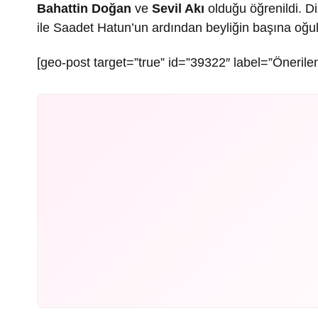
Bahattin Doğan
ve
Sevil Akı
olduğu öğrenildi. D
ile Saadet Hatun’un ardından beyliğin başına oğu
[geo-post target=”true” id=”39322″ label=”Önerilen