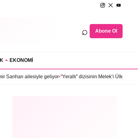
⌕
Abone Ol
IK
⌁
EKONOMİ
ilesiyle geliyor
•
“Yeraltı” dizisinin Melek’i Ülkü Hilal Çiftçi’n