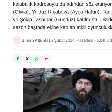
kalabalık kadrosuyla da adından söz ettiriyo
(Olivia), Yulduz Rajabova (Ayça Hatun), Tan
ve Şekip Taşpınar (Gündüz) katılmıştı. Dizide
sezon başında ekibe katılan etkili oyunculukl
Birsen Altuntaş
5 Şubat 2024, Pazartesi - 10:48
3 