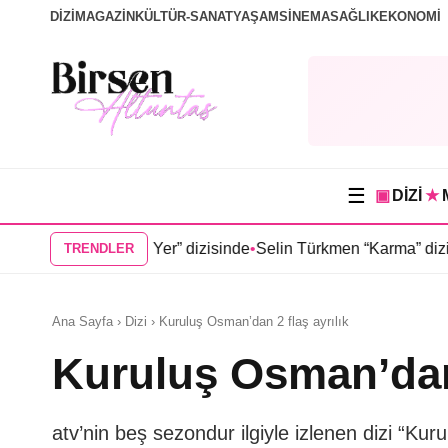
DİZİ
MAGAZİN
KÜLTÜR-SANAT
YAŞAM
SİNEMA
SAĞLIK
EKONOMİ
☰
▣
DİZİ
★
 Doğduğu Yer” dizisinde
•
Selin Türkmen “Karma” dizisinde Serk
TRENDLER
Ana Sayfa › Dizi › Kuruluş Osman’dan 2 flaş ayrılık
Kuruluş Osman’dan 
atv’nin beş sezondur ilgiyle izlenen dizi “K