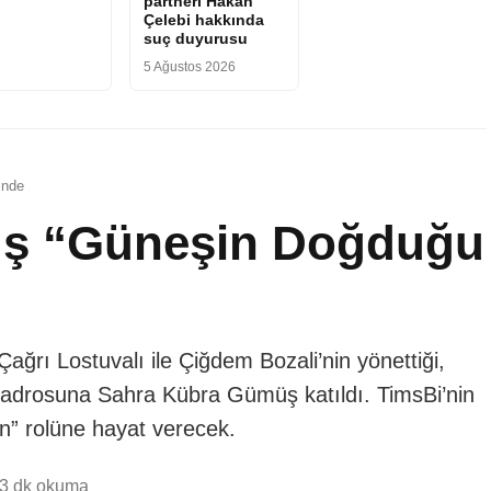
partneri Hakan
Çelebi hakkında
suç duyurusu
5 Ağustos 2026
inde
ş “Güneşin Doğduğu
ğrı Lostuvalı ile Çiğdem Bozali’nin yönettiği,
 kadrosuna Sahra Kübra Gümüş katıldı. TimsBi’nin
” rolüne hayat verecek.
3 dk okuma