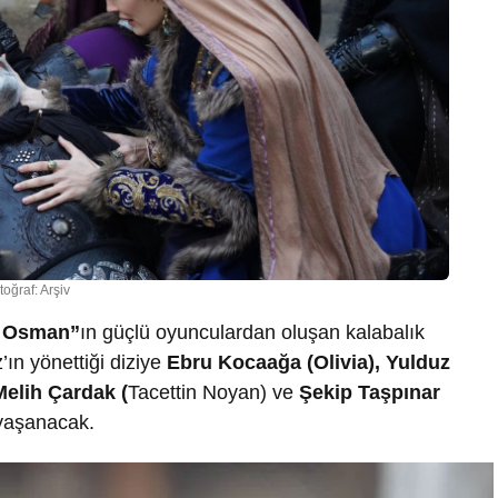
toğraf: Arşiv
ş Osman”
ın güçlü oyunculardan oluşan kalabalık
ın yönettiği diziye
Ebru Kocaağa
(Olivia)
,
Yulduz
Melih Çardak (
Tacettin Noyan) ve
Şekip Taşpınar
 yaşanacak.