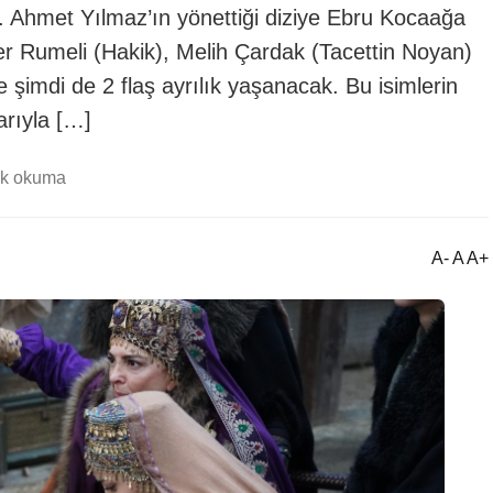
r. Ahmet Yılmaz’ın yönettiği diziye Ebru Kocaağa
er Rumeli (Hakik), Melih Çardak (Tacettin Noyan)
 şimdi de 2 flaş ayrılık yaşanacak. Bu isimlerin
arıyla […]
dk okuma
A- A A+